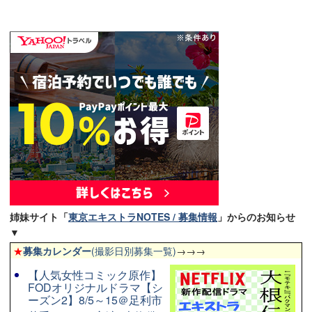
姉妹サイト「
東京エキストラNOTES / 募集情報
」からのお知らせ
▼
★
募集カレンダー
(撮影日別募集一覧)
→→→
【人気女性コミック原作】
FODオリジナルドラマ【シ
ーズン2】8/5～15＠足利市