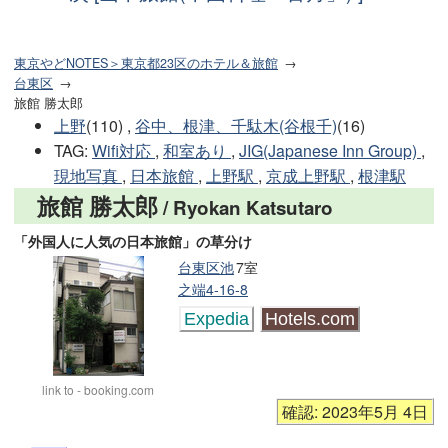
東京やどNOTES＞東京都23区のホテル＆旅館
台東区
旅館 勝太郎
上野
(110) ,
谷中、根津、千駄木(谷根千)
(16)
TAG
:
Wifi対応
,
和室あり
,
JIG(Japanese Inn Group)
,
現地写真
,
日本旅館
,
上野駅
,
京成上野駅
,
根津駅
旅館 勝太郎
/ Ryokan Katsutaro
「外国人に人気の日本旅館」の草分け
台東区池
7室
之端4-16-8
Expedia
Hotels.com
link to - booking.com
確認: 2023年5月 4日