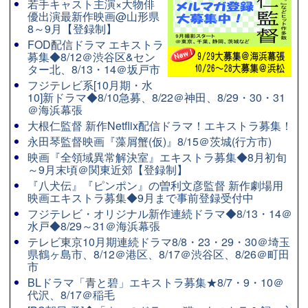
若手キャスト主演×大物俳
優出演最新作映画@山形県
8～9月【登録制】
FOD配信ドラマ エキストラ
募集◆8/12＠渋谷区&セン
ター北、8/13・14＠坂戸市
フジテレビ系[10月期・水
10]新ドラマ◆8/10急募、8/22＠神田、8/29・30・31
＠海浜幕張
大根仁監督 新作Netflix配信ドラマ！エキストラ募集！
永田琴監督映画『藻屑蟹(仮)』8/15＠茨城(行方市)
映画『全領域異常解決室』エキストラ募集◆8月初旬
～9月末頃＠関東近郊【登録制】
『八犬伝』『ピンポン』の曽利文彦監督 新作劇場用
映画エキストラ募集◆9月まで事前登録受付中
フジテレビ・オリジナル新作連続ドラマ◆8/13・14＠
水戸◆8/29～31＠海浜幕張
テレビ東京10月期連続ドラマ8/8・23・29・30＠埼玉
県鶴ヶ島市、8/12＠港区、8/17＠渋谷区、8/26＠町田
市
BLドラマ「青と碧」エキストラ募集★8/7・9・10＠
代沢、8/17＠稲毛