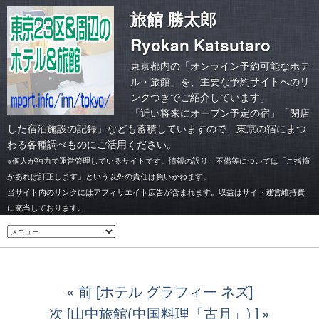
旅館 勝太郎
Ryokan Katsutaro
東京都内の「オンライン予約可能なホテ
ル・旅館」を、主要な予約サイトへのリ
ンクつきでご紹介しています。
「
近い将来にオープン予定の宿
」「
閉店
した宿泊施設の記録
」なども蓄積していますので、東京の宿にまつ
わる各種調べものにご活用ください。
※個人が独力で運営管理しているサイトです。情報の誤り、不備等については「ご指摘
があれば訂正します」という以外の責任は負いかねます。
当サイト内のリンクにはアフィリエイト広告が含まれます。収益はサイト運営維持費
に充当しております。
前 [ホテル グラフィー ネズ]
次 [山中旅館(中国料理「古月」) ]