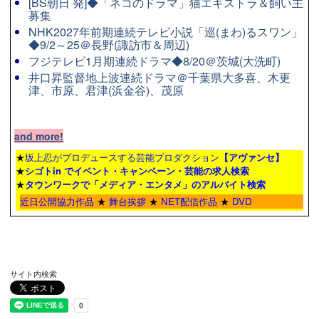
[BS朝日 発]◆「ネコのドラマ」猫エキストラ＆飼い主
募集
NHK2027年前期連続テレビ小説「巡(まわ)るスワン」
◆9/2～25＠長野(諏訪市＆周辺)
フジテレビ1月期連続ドラマ◆8/20＠茨城(大洗町)
井口昇監督地上波連続ドラマ＠千葉県大多喜、木更
津、市原、君津(浜金谷)、茂原
and more!
★
坂上忍がプロデュースする芸能プロダクション
【アヴァンセ】
★
シゴトin でイベント・キャンペーン・芸能の求人検索
★
タウンワーク
で「メディア・エンタメ」のアルバイト検索
近日公開協力作品
★
舞台挨拶
★
NET配信作品
★
DVD
サイト内検索