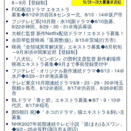
8～9月【登録制】
FOD配信ドラマ エキストラ
募集◆8/12＠渋谷区&センター北、8/13・14＠坂戸市
フジテレビ系[10月期・水10]新ドラマ◆8/10急募、
8/22＠神田、8/29・30・31＠海浜幕張
大根仁監督 新作Netflix配信ドラマ！エキストラ募集！
永田琴監督映画『藻屑蟹(仮)』8/15＠茨城(行方市)
映画『全領域異常解決室』エキストラ募集◆8月初旬
～9月末頃＠関東近郊【登録制】
『八犬伝』『ピンポン』の曽利文彦監督 新作劇場用
映画エキストラ募集◆9月まで事前登録受付中
フジテレビ・オリジナル新作連続ドラマ◆8/13・14＠
水戸◆8/29～31＠海浜幕張
テレビ東京10月期連続ドラマ8/8・23・29・30＠埼玉
県鶴ヶ島市、8/12＠港区、8/17＠渋谷区、8/26＠町田
市
BLドラマ「青と碧」エキストラ募集★8/7・9・10＠
代沢、8/17＠稲毛
[BS朝日 発]◆「ネコのドラマ」猫エキストラ＆飼い主
募集
NHK2027年前期連続テレビ小説「巡(まわ)るスワン」
◆9/2～25＠長野(諏訪市＆周辺)