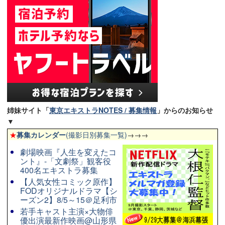
姉妹サイト「
東京エキストラNOTES / 募集情報
」からのお知らせ
▼
★
募集カレンダー
(撮影日別募集一覧)
→→→
劇場映画『人生を変えたコ
ント』-「文劇祭」観客役
400名エキストラ募集
【人気女性コミック原作】
FODオリジナルドラマ【シ
ーズン2】8/5～15＠足利市
若手キャスト主演×大物俳
優出演最新作映画@山形県