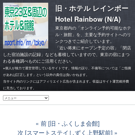
旧・ホテル レインボー
Hotel Rainbow (N/A)
東京都内の「オンライン予約可能なホテ
ル・旅館」を、主要な予約サイトへのリ
ンクつきでご紹介しています。
「
近い将来にオープン予定の宿
」「
閉店
した宿泊施設の記録
」なども蓄積していますので、東京の宿にまつ
わる各種調べものにご活用ください。
※個人が独力で運営管理しているサイトです。情報の誤り、不備等については「ご指摘
があれば訂正します」という以外の責任は負いかねます。
当サイト内のリンクにはアフィリエイト広告が含まれます。収益はサイト運営維持費
に充当しております。
前 [旧・ふくしま会館]
次 [スマートステイしずく上野駅前]