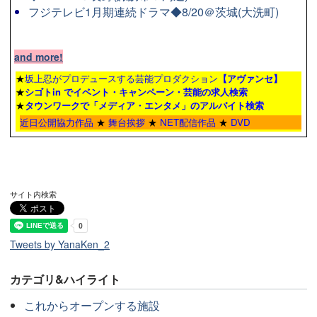
フジテレビ1月期連続ドラマ◆8/20＠茨城(大洗町)
and more!
★
坂上忍がプロデュースする芸能プロダクション
【アヴァンセ】
★
シゴトin でイベント・キャンペーン・芸能の求人検索
★
タウンワーク
で「メディア・エンタメ」のアルバイト検索
近日公開協力作品
★
舞台挨拶
★
NET配信作品
★
DVD
サイト内検索
Tweets by YanaKen_2
カテゴリ&ハイライト
これからオープンする施設