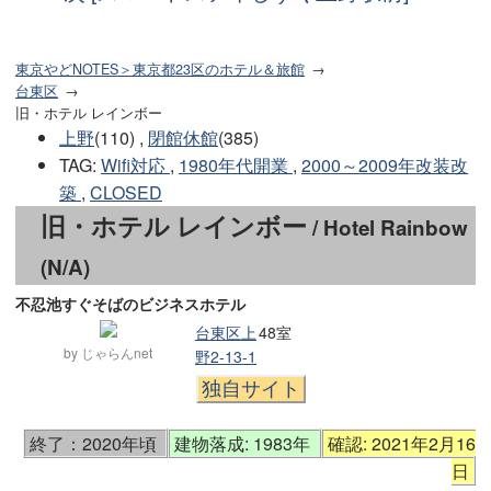
東京やどNOTES＞東京都23区のホテル＆旅館
台東区
旧・ホテル レインボー
上野
(110) ,
閉館休館
(385)
TAG
:
Wifi対応
,
1980年代開業
,
2000～2009年改装改
築
,
CLOSED
旧・ホテル レインボー
/ Hotel Rainbow
(N/A)
不忍池すぐそばのビジネスホテル
台東区上
48室
by じゃらんnet
野2-13-1
独自サイト
終了：2020年頃
建物落成: 1983年
確認: 2021年2月16
日