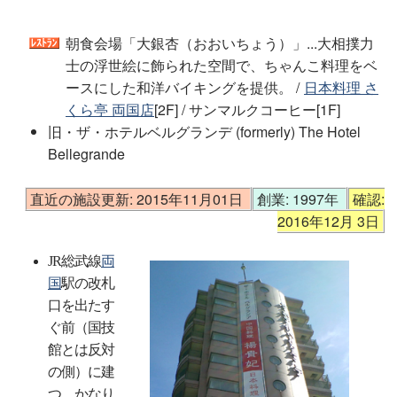
朝食会場「大銀杏（おおいちょう）」...大相撲力
士の浮世絵に飾られた空間で、ちゃんこ料理をベ
ースにした和洋バイキングを提供。 /
日本料理 さ
くら亭 両国店
[2F] / サンマルクコーヒー[1F]
旧・ザ・ホテルベルグランデ (formerly) The Hotel
Bellegrande
直近の施設更新: 2015年11月01日
創業: 1997年
確認:
2016年12月 3日
JR総武線
両
国
駅の改札
口を出たす
ぐ前（国技
館とは反対
の側）に建
つ、かなり