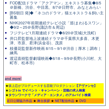
FOD配信ドラマ「アクアマン」エキストラ募集◆8/5
＠新橋、渋谷、中目黒、8/7＠日野市、みなとみらい
[BS朝日 発]◆「ネコのドラマ」猫エキストラ＆飼い主
募集
NHK2027年前期連続テレビ小説「巡(まわ)るスワン」
◆9/2～25＠長野(諏訪市＆周辺)
フジテレビ1月期連続ドラマ◆8/20＠茨城(大洗町)
井口昇監督地上波連続ドラマ＠千葉県大多喜、木更
津、市原、君津(浜金谷)、茂原
枝優花監督新作映画 8/15～9/1＠渋谷｜厚木｜調布｜
練馬
渡辺直樹監督劇場映画◆8/18～9/9＠長野(小川村、大
町市、松本市)
and more!
★
坂上忍がプロデュースする芸能プロダクション
【アヴァンセ】
★
シゴトin でイベント・キャンペーン・芸能の求人検索
★
タウンワーク
で「メディア・エンタメ」のアルバイト検索
近日公開協力作品
★
舞台挨拶
★
NET配信作品
★
DVD