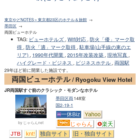
東京やどNOTES＞東京都23区のホテル＆旅館
墨田区
両国ビューホテル
TAG
:
ビューホテルズ
,
Wifi対応
,
防火「優」マーク取
得
,
防火「適」マーク取得
,
駐車場(山手線の東のエ
リア)
,
1990年代開業
,
2015年改装改築
,
現地写真
,
ハイグレード・ビジネス
,
ビジネスホテル
,
両国駅
29年ほど前に開業した施設です。
両国ビューホテル
/ Ryogoku View Hotel
JR両国駅すぐ前のクラシック・モダンなホテル
墨田区両
148室
国2-19-1
一休Biz
Yahoo
by じゃらんnet
じゃらん
楽天
JTB
knt!
独自サイト
旧・独自サイト