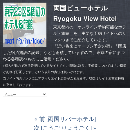
両国ビューホテル
Ryogoku View Hotel
東京都内の「オンライン予約可能なホテ
ル・旅館」を、主要な予約サイトへのリ
ンクつきでご紹介しています。
「
近い将来にオープン予定の宿
」「
閉店
した宿泊施設の記録
」なども蓄積していますので、東京の宿にまつ
わる各種調べものにご活用ください。
※個人が独力で運営管理しているサイトです。情報の誤り、不備等については「ご指摘
があれば訂正します」という以外の責任は負いかねます。
当サイト内のリンクにはアフィリエイト広告が含まれます。収益はサイト運営維持費
に充当しております。
前 [両国リバーホテル]
次 [こうご りょうごく]