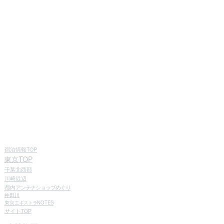
宿泊情報TOP
東京TOP
千葉北西部
川崎近辺
都内
アンテナショップめぐり
神田川
東京
エキストラ
NOTES
サイトTOP