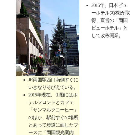
2015年、日本ビュ
ーホテルズ(株)が取
得、直営の「両国
ビューホテル」と
して改称開業。
JR両国駅西口南側すぐに
いきなりそびえている。
2015年現在、１階にはホ
テルフロントとカフェ
「サンマルクコーヒー」
のほか、駅前すぐの場所
とあって歩道に面したブ
ースに「両国観光案内