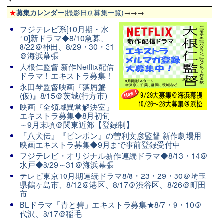
★
募集カレンダー
(撮影日別募集一覧)
→→→
フジテレビ系[10月期・水
10]新ドラマ◆8/10急募、
8/22＠神田、8/29・30・31
＠海浜幕張
大根仁監督 新作Netflix配信
ドラマ！エキストラ募集！
永田琴監督映画『藻屑蟹
(仮)』8/15＠茨城(行方市)
映画『全領域異常解決室』
エキストラ募集◆8月初旬
～9月末頃＠関東近郊【登録制】
『八犬伝』『ピンポン』の曽利文彦監督 新作劇場用
映画エキストラ募集◆9月まで事前登録受付中
フジテレビ・オリジナル新作連続ドラマ◆8/13・14＠
水戸◆8/29～31＠海浜幕張
テレビ東京10月期連続ドラマ8/8・23・29・30＠埼玉
県鶴ヶ島市、8/12＠港区、8/17＠渋谷区、8/26＠町田
市
BLドラマ「青と碧」エキストラ募集★8/7・9・10＠
代沢、8/17＠稲毛