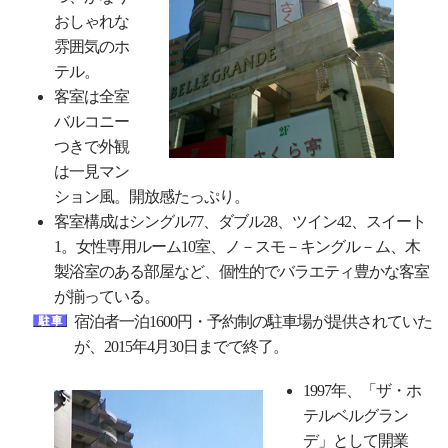
おしゃれな
雰囲気のホ
テル。
客室は全室
バルコニー
つきで外観
は一見マン
ション風。開放感たっぷり。
客室構成はシングル77、ダブル28、ツイン42、スイート
1。女性専用ルーム10室、ノ－スモ－キングル－ム、木
製浴室のある部屋など、個性的でバラエティ豊かな客室
が揃っている。
宿泊者一泊1600円・予約制の駐車場が提供されていた
が、2015年4月30日までで終了。
1997年、「ザ・ホ
テルベルグラン
デ」として開業