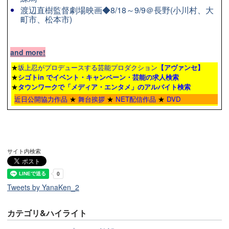
渡辺直樹監督劇場映画◆8/18～9/9＠長野(小川村、大
町市、松本市)
and more!
★
坂上忍がプロデュースする芸能プロダクション
【アヴァンセ】
★
シゴトin でイベント・キャンペーン・芸能の求人検索
★
タウンワーク
で「メディア・エンタメ」のアルバイト検索
近日公開協力作品
★
舞台挨拶
★
NET配信作品
★
DVD
サイト内検索
Tweets by YanaKen_2
カテゴリ&ハイライト