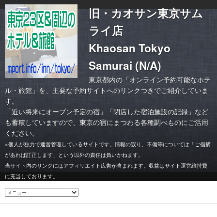
旧・カオサン東京サム
ライ店
Khaosan Tokyo
Samurai (N/A)
東京都内の「オンライン予約可能なホテ
ル・旅館」を、主要な予約サイトへのリンクつきでご紹介していま
す。
「
近い将来にオープン予定の宿
」「
閉店した宿泊施設の記録
」など
も蓄積していますので、東京の宿にまつわる各種調べものにご活用
ください。
※個人が独力で運営管理しているサイトです。情報の誤り、不備等については「ご指摘
があれば訂正します」という以外の責任は負いかねます。
当サイト内のリンクにはアフィリエイト広告が含まれます。収益はサイト運営維持費
に充当しております。