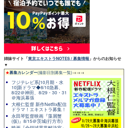
姉妹サイト「
東京エキストラNOTES / 募集情報
」からのお知らせ
▼
★
募集カレンダー
(撮影日別募集一覧)
→→→
フジテレビ系[10月期・水
10]新ドラマ◆8/10急募、
8/22＠神田、8/29・30・31
＠海浜幕張
大根仁監督 新作Netflix配信
ドラマ！エキストラ募集！
永田琴監督映画『藻屑蟹
(仮)』8/15＠茨城(行方市)
映画『全領域異常解決室』