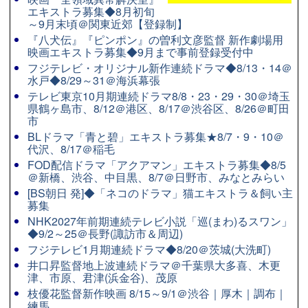
エキストラ募集◆8月初旬
～9月末頃＠関東近郊【登録制】
『八犬伝』『ピンポン』の曽利文彦監督 新作劇場用
映画エキストラ募集◆9月まで事前登録受付中
フジテレビ・オリジナル新作連続ドラマ◆8/13・14＠
水戸◆8/29～31＠海浜幕張
テレビ東京10月期連続ドラマ8/8・23・29・30＠埼玉
県鶴ヶ島市、8/12＠港区、8/17＠渋谷区、8/26＠町田
市
BLドラマ「青と碧」エキストラ募集★8/7・9・10＠
代沢、8/17＠稲毛
FOD配信ドラマ「アクアマン」エキストラ募集◆8/5
＠新橋、渋谷、中目黒、8/7＠日野市、みなとみらい
[BS朝日 発]◆「ネコのドラマ」猫エキストラ＆飼い主
募集
NHK2027年前期連続テレビ小説「巡(まわ)るスワン」
◆9/2～25＠長野(諏訪市＆周辺)
フジテレビ1月期連続ドラマ◆8/20＠茨城(大洗町)
井口昇監督地上波連続ドラマ＠千葉県大多喜、木更
津、市原、君津(浜金谷)、茂原
枝優花監督新作映画 8/15～9/1＠渋谷｜厚木｜調布｜
練馬