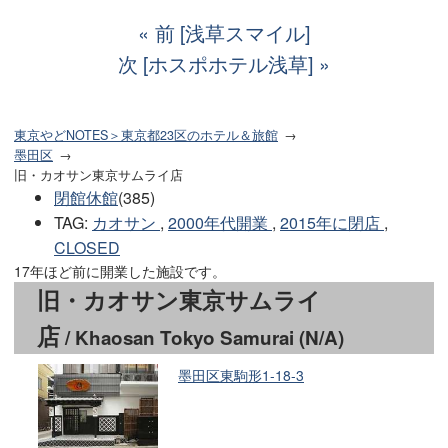
前 [浅草スマイル]
次 [ホスポホテル浅草]
東京やどNOTES＞東京都23区のホテル＆旅館
墨田区
旧・カオサン東京サムライ店
閉館休館
(385)
TAG
:
カオサン
,
2000年代開業
,
2015年に閉店
,
CLOSED
17年ほど前に開業した施設です。
旧・カオサン東京サムライ
店
/ Khaosan Tokyo Samurai (N/A)
墨田区東駒形1-18-3