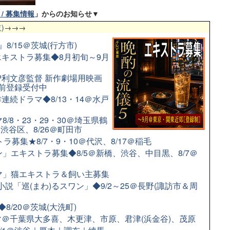
/ 募集情報
」からのお知らせ▼
)
→→→
8/15＠茨城(行方市)
キストラ募集◆8月初旬～9月
利文彦監督 新作劇場用映画
前登録受付中
続ドラマ◆8/13・14＠水戸
/8・23・29・30＠埼玉県鶴
＠渋谷区、8/26＠町田市
募集★8/7・9・10＠代沢、8/17＠稲毛
」エキストラ募集◆8/5＠新橋、渋谷、中目黒、8/7＠
ラマ」猫エキストラ＆飼い主募集
小説「巡(まわ)るスワン」◆9/2～25＠長野(諏訪市＆周
/20＠茨城(大洗町)
＠千葉県大多喜、木更津、市原、君津(浜金谷)、茂原