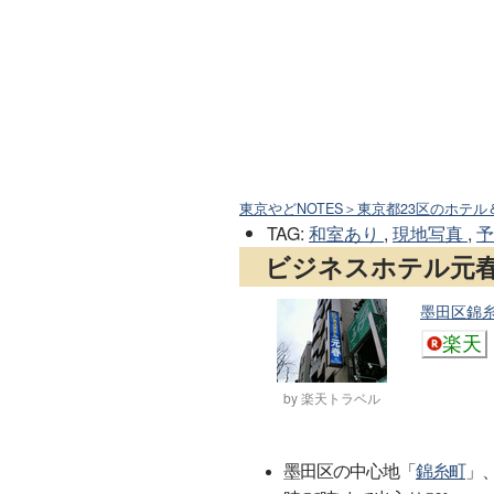
東京やどNOTES＞東京都23区のホテル
TAG
:
和室あり
,
現地写真
,
ビジネスホテル元
墨田区錦糸2
楽天
by 楽天トラベル
墨田区の中心地「
錦糸町
」