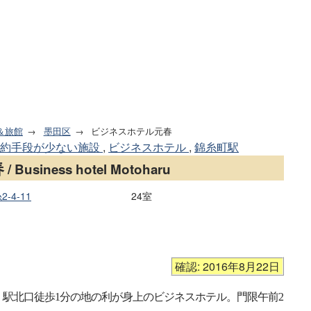
＆旅館
墨田区
ビジネスホテル元春
予約手段が少ない施設
,
ビジネスホテル
,
錦糸町駅
春
/ Business hotel Motoharu
-4-11
24室
確認: 2016年8月22日
、駅北口徒歩1分の地の利が身上のビジネスホテル。門限午前2