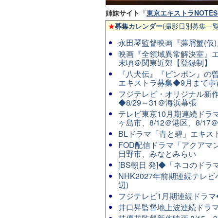
姉妹サイト「
東京エキストラNOTES 
★
募集カレンダー
(撮影日別募集一覧
永田琴監督映画『藻屑蟹(仮)』
映画『全領域異常解決室』エ
末頃＠関東近郊【登録制】
『八犬伝』『ピンポン』の曽
エキストラ募集◆9月まで事
フジテレビ・オリジナル新作連
◆8/29～31＠海浜幕張
テレビ東京10月期連続ドラマ8
ヶ島市、8/12＠港区、8/17
BLドラマ「青と碧」エキストラ
FOD配信ドラマ「アクアマン
日野市、みなとみらい
[BS朝日 発]◆「ネコのド
NHK2027年前期連続テレビ
辺)
フジテレビ1月期連続ドラマ◆8
井口昇監督地上波連続ドラマ