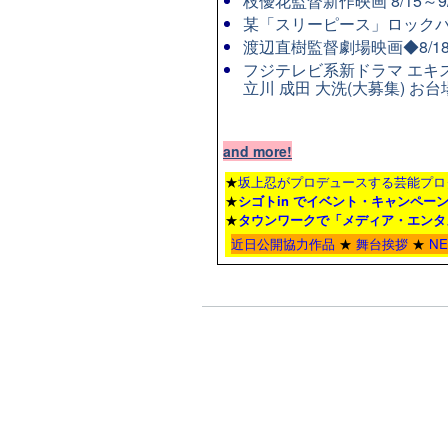
枝優花監督新作映画 8/15～
某「スリーピース」ロックバ
渡辺直樹監督劇場映画◆8/1
フジテレビ系新ドラマ エキスト
立川 成田 大洗(大募集) お台
and more!
★
坂上忍がプロデュースする芸能プロ
★
シゴトin でイベント・キャンペー
★
タウンワーク
で「メディア・エンタ
近日公開協力作品
★
舞台挨拶
★
N