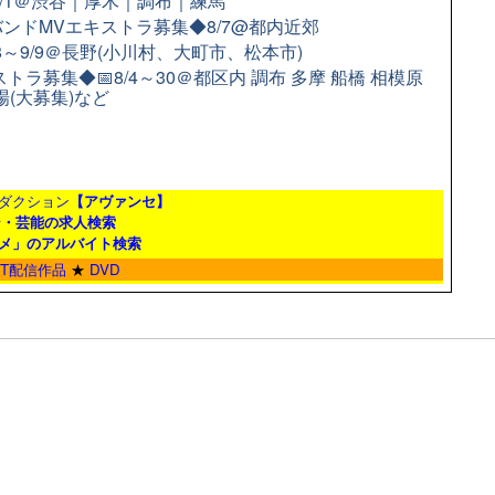
9/1＠渋谷｜厚木｜調布｜練馬
ンドMVエキストラ募集◆8/7@都内近郊
8～9/9＠長野(小川村、大町市、松本市)
ラ募集◆📅8/4～30＠都区内 調布 多摩 船橋 相模原
場(大募集)など
ダクション
【アヴァンセ】
ン・芸能の求人検索
メ」のアルバイト検索
ET配信作品
★
DVD