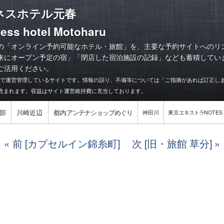
ネスホテル元春
ess hotel Motoharu
の「オンライン予約可能なホテル・旅館」を、主要な予約サイトへのリ
来にオープン予定の宿
」「
閉店した宿泊施設の記録
」なども蓄積してい
ご活用ください。
力で運営管理しているサイトです。情報の誤り、不備等については「ご指摘があれば訂正し
含まれます。収益はサイト運営維持費に充当しております。
部
川崎近辺
都内
アンテナショップめぐり
神田川
東京
エキストラ
NOTES
前 [カプセルイン錦糸町]
次 [旧・旅館 草分]