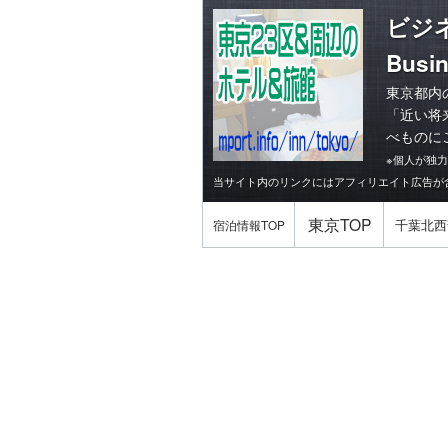
ビジ
Busin
東京都内
「
近い将
べものに
※個人が独
当サイト内のリンクにはアフィリエイト広告が
東京TOP
千葉北西
宿泊情報TOP