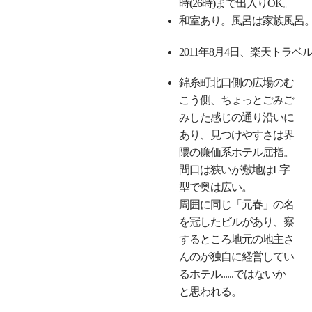
時(26時)まで出入りOK。
和室あり。風呂は家族風呂
2011年8月4日、楽天トラベ
錦糸町北口側の広場のむ
こう側、ちょっとごみご
みした感じの通り沿いに
あり、見つけやすさは界
隈の廉価系ホテル屈指。
間口は狭いが敷地はL字
型で奥は広い。
周囲に同じ「元春」の名
を冠したビルがあり、察
するところ地元の地主さ
んのが独自に経営してい
るホテル......ではないか
と思われる。