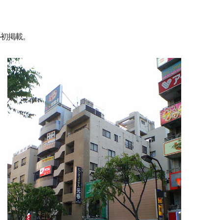
。
ル初掲載。