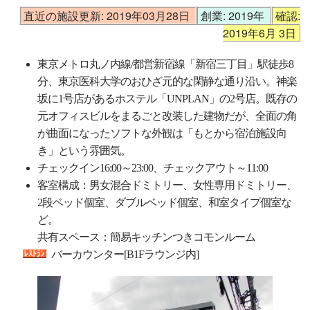
直近の施設更新: 2019年03月28日
創業: 2019年
確認:
2019年6月 3日
東京メトロ丸ノ内線/都営新宿線「新宿三丁目」駅徒歩8
分、東京医科大学のおひざ元的な閑静な通り沿い。神楽
坂に1号店があるホステル「UNPLAN」の2号店。既存の
元オフィスビルをまるごと改装した建物だが、全面の角
が曲面になったソフトな外観は「もとから宿泊施設向
き」という雰囲気。
チェックイン16:00～23:00、チェックアウト～11:00
客室構成：男女混合ドミトリー、女性専用ドミトリー、
2段ベッド個室、ダブルベッド個室、和室タイプ個室な
ど。
共有スペース：簡易キッチンつきコモンルーム
バーカウンター[B1Fラウンジ内]