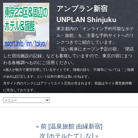
アンプラン新宿
UNPLAN Shinjuku
東京都内の「オンライン予約可能なホテ
ル・旅館」を、主要な予約サイトへのリ
ンクつきでご紹介しています。
「
近い将来にオープン予定の宿
」「
閉店
した宿泊施設の記録
」なども蓄積していますので、東京の宿にまつ
わる各種調べものにご活用ください。
※個人が独力で運営管理しているサイトです。情報の誤り、不備等については「ご指摘
があれば訂正します」という以外の責任は負いかねます。
当サイト内のリンクにはアフィリエイト広告が含まれます。収益はサイト運営維持費
に充当しております。
前 [温泉旅館 由縁新宿]
次 [ホテルたてしな]