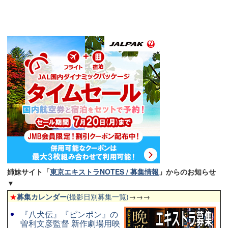
姉妹サイト「
東京エキストラNOTES / 募集情報
」からのお知らせ
▼
★
募集カレンダー
(撮影日別募集一覧)
→→→
『八犬伝』『ピンポン』の
曽利文彦監督 新作劇場用映