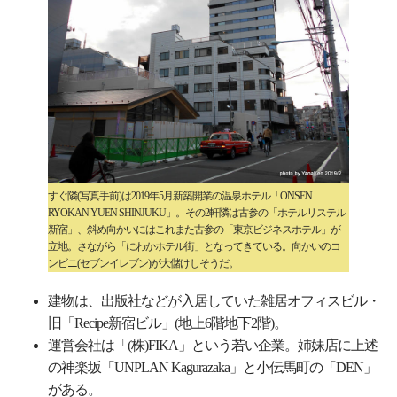
すぐ隣(写真手前)は2019年5月新築開業の温泉ホテル「ONSEN
RYOKAN YUEN SHINJUKU」。その2軒隣は古参の「ホテルリステル
新宿」、斜め向かいにはこれまた古参の「東京ビジネスホテル」が
立地。さながら「にわかホテル街」となってきている。向かいのコ
ンビニ(セブンイレブン)が大儲けしそうだ。
建物は、出版社などが入居していた雑居オフィスビル・
旧「Recipe新宿ビル」(地上6階地下2階)。
運営会社は「(株)FIKA」という若い企業。姉妹店に上述
の神楽坂「UNPLAN Kagurazaka」と小伝馬町の「DEN」
がある。