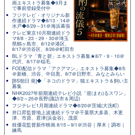
画エキストラ募集◆9月ま
で事前登録受付中
フジテレビ・オリジナル新
作連続ドラマ◆8/13・14＠
水戸◆8/29～31＠海浜幕張
テレビ東京10月期連続ドラ
マ8/8・23・29・30＠埼玉
県鶴ヶ島市、8/12＠港区、
8/17＠渋谷区、8/26＠町田市
BLドラマ「青と碧」エキストラ募集★8/7・9・10＠
代沢、8/17＠稲毛
FOD配信ドラマ「アクアマン」エキストラ募集◆8/5
＠新橋、渋谷、中目黒、8/7＠日野市、みなとみらい
[BS朝日 発]◆「ネコのドラマ」猫エキストラ＆飼い主
募集
NHK2027年前期連続テレビ小説「巡(まわ)るスワン」
◆9/2～25＠長野(諏訪市＆周辺)
フジテレビ1月期連続ドラマ◆8/20＠茨城(大洗町)
井口昇監督地上波連続ドラマ＠千葉県大多喜、木更
津、市原、君津(浜金谷)、茂原
枝優花監督新作映画 8/15～9/1＠渋谷｜厚木｜調布｜
練馬