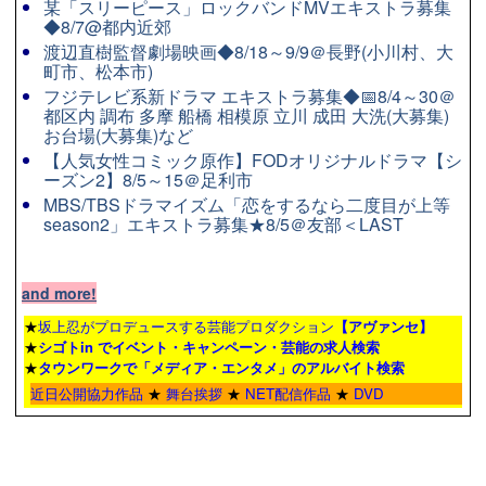
某「スリーピース」ロックバンドMVエキストラ募集
◆8/7@都内近郊
渡辺直樹監督劇場映画◆8/18～9/9＠長野(小川村、大
町市、松本市)
フジテレビ系新ドラマ エキストラ募集◆📅8/4～30＠
都区内 調布 多摩 船橋 相模原 立川 成田 大洗(大募集)
お台場(大募集)など
【人気女性コミック原作】FODオリジナルドラマ【シ
ーズン2】8/5～15＠足利市
MBS/TBSドラマイズム「恋をするなら二度目が上等
season2」エキストラ募集★8/5＠友部＜LAST
and more!
★
坂上忍がプロデュースする芸能プロダクション
【アヴァンセ】
★
シゴトin でイベント・キャンペーン・芸能の求人検索
★
タウンワーク
で「メディア・エンタメ」のアルバイト検索
近日公開協力作品
★
舞台挨拶
★
NET配信作品
★
DVD