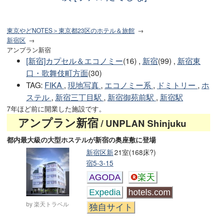
東京やどNOTES＞東京都23区のホテル＆旅館
新宿区
アンプラン新宿
[新宿]カプセル＆エコノミー
(16) ,
新宿
(99) ,
新宿東
口・歌舞伎町方面
(30)
TAG
:
FIKA
,
現地写真
,
エコノミー系
,
ドミトリー
,
ホ
ステル
,
新宿三丁目駅
,
新宿御苑前駅
,
新宿駅
7年ほど前に開業した施設です。
アンプラン新宿
/ UNPLAN Shinjuku
都内最大級の大型ホステルが新宿の奥座敷に登場
新宿区新
21室(168床?)
宿5-3-15
AGODA
楽天
Expedia
hotels.com
by 楽天トラベル
独自サイト