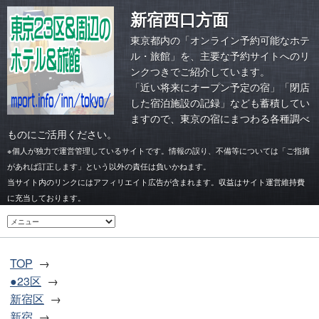
新宿西口方面
東京都内の「オンライン予約可能なホテ
ル・旅館」を、主要な予約サイトへのリ
ンクつきでご紹介しています。
「
近い将来にオープン予定の宿
」「
閉店
した宿泊施設の記録
」なども蓄積してい
ますので、東京の宿にまつわる各種調べ
ものにご活用ください。
※個人が独力で運営管理しているサイトです。情報の誤り、不備等については「ご指摘
があれば訂正します」という以外の責任は負いかねます。
当サイト内のリンクにはアフィリエイト広告が含まれます。収益はサイト運営維持費
に充当しております。
TOP
●23区
新宿区
新宿