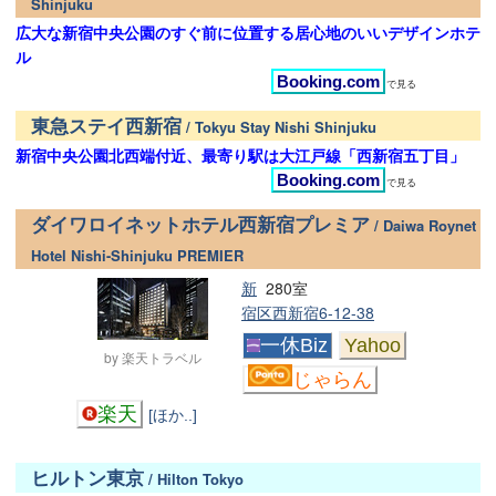
Shinjuku
広大な新宿中央公園のすぐ前に位置する居心地のいいデザインホテ
ル
Booking.com
で見る
東急ステイ西新宿
/ Tokyu Stay Nishi Shinjuku
新宿中央公園北西端付近、最寄り駅は大江戸線「西新宿五丁目」
Booking.com
で見る
ダイワロイネットホテル西新宿プレミア
/ Daiwa Roynet
Hotel Nishi-Shinjuku PREMIER
新
280室
宿区西新宿6-12-38
一休Biz
Yahoo
by 楽天トラベル
じゃらん
楽天
[ほか..]
ヒルトン東京
/ Hilton Tokyo