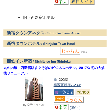
楽天
独自サイト
旧・西新宿ホテル
新宿タウンアネクス
/ Shinjuku Town Annex
新宿タウンホテル
/ Shinjuku Town Hotel
じゃらん
で見る
西鉄イン新宿
/ Nishitetsu Inn Shinjuku
丸の内線・西新宿駅すぐそばのビジネスホテル。2017/3 初の大規
模リニューアル
新
302室
宿区西新宿7-23-2
一休Biz
Yahoo
じゃらん
by 楽天トラベル
楽天
[ほか..]