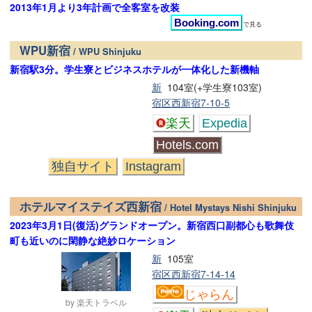
2013年1月より3年計画で全客室を改装
Booking.com
で見る
WPU新宿
/ WPU Shinjuku
新宿駅3分。学生寮とビジネスホテルが一体化した新機軸
新
104室(+学生寮103室)
宿区西新宿7-10-5
楽天
Expedia
Hotels.com
独自サイト
Instagram
ホテルマイステイズ西新宿
/ Hotel Mystays Nishi Shinjuku
2023年3月1日(復活)グランドオープン。新宿西口副都心も歌舞伎
町も近いのに閑静な絶妙ロケーション
新
105室
宿区西新宿7-14-14
じゃらん
by 楽天トラベル