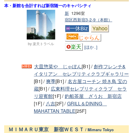
本・新館を合計すれば新宿随一のキャパシティ
新
1296室
宿区西新宿3-2-9（本館）
一休Biz
Yahoo
じゃらん
by 楽天トラベル
楽天
[ほか..]
大皿惣菜や じゃぽん
[B1] /
創作フレンチ&
イタリアン セレブリティクラブギャラリー
[B1] /
爽季
[B1] /
名古屋コーチン 焼き鳥 宝の
蔵
[B1] /
広東料理セレブリティクラブ セラ
リ迎賓館
[1F] /
釣船茶屋 ざうお 新宿店
[1F] /
八吉
[2F] /
GRILL＆DINING
MAHATTAN TABLE
[25F]
ＭＩＭＡＲＵ東京 新宿ＷＥＳＴ
/ Mimaru Tokyo