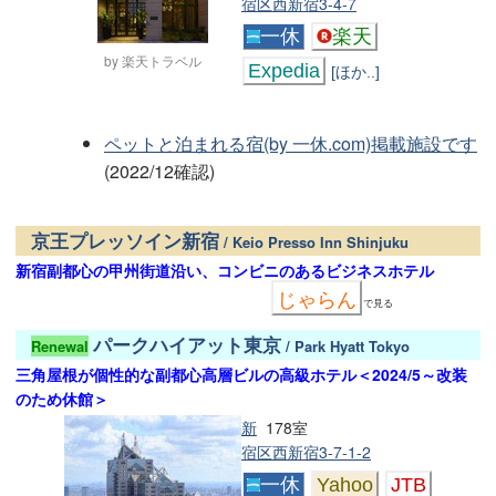
宿区西新宿3-4-7
一休
楽天
by 楽天トラベル
Expedia
[ほか..]
ペットと泊まれる宿(by 一休.com)掲載施設です
(2022/12確認)
京王プレッソイン新宿
/ Keio Presso Inn Shinjuku
新宿副都心の甲州街道沿い、コンビニのあるビジネスホテル
じゃらん
で見る
パークハイアット東京
Renewal
/ Park Hyatt Tokyo
三角屋根が個性的な副都心高層ビルの高級ホテル＜2024/5～改装
のため休館＞
新
178室
宿区西新宿3-7-1-2
一休
Yahoo
JTB