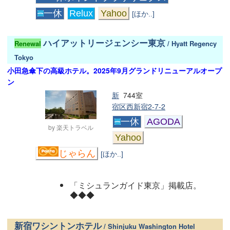
一休
Relux
Yahoo
[ほか..]
ハイアットリージェンシー東京
Renewal
/ Hyatt Regency
Tokyo
小田急傘下の高級ホテル。2025年9月グランドリニューアルオープ
ン
新
744室
宿区西新宿2-7-2
一休
AGODA
by 楽天トラベル
Yahoo
じゃらん
[ほか..]
「ミシュランガイド東京」掲載店。
◆◆◆
新宿ワシントンホテル
/ Shinjuku Washington Hotel