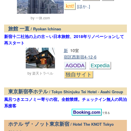
knt!
[ほか..]
by 一休.com
旅館 一直
/ Ryokan Ichinao
新宿十二社池の上の古～い日本旅館、2018年リノベーションして
再スタート
新
10室
宿区西新宿4-12-6
AGODA
Expedia
by 楽天トラベル
独自サイト
東京新宿亭ホテル
/ Tokyo Shinjuku Tei Hotel - Asahi Group
風呂つきエコノミー寄りの宿。全館禁煙。チェックイン無人の民泊
系接客
Booking.com
で見る
ホテル ザ・ノット東京新宿
/ Hotel The KNOT Tokyo