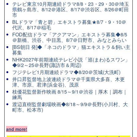
テレビ東京10月期連続ドラマ8/8・23・29・30＠埼玉
県鶴ヶ島市、8/12＠港区、8/17＠渋谷区、8/26＠町田
市
BLドラマ「青と碧」エキストラ募集★8/7・9・10＠
代沢、8/17＠稲毛
FOD配信ドラマ「アクアマン」エキストラ募集◆8/5
＠新橋、渋谷、中目黒、8/7＠日野市、みなとみらい
[BS朝日 発]◆「ネコのドラマ」猫エキストラ＆飼い主
募集
NHK2027年前期連続テレビ小説「巡(まわ)るスワン」
◆9/2～25＠長野(諏訪市＆周辺)
フジテレビ1月期連続ドラマ◆8/20＠茨城(大洗町)
井口昇監督地上波連続ドラマ＠千葉県大多喜、木更
津、市原、君津(浜金谷)、茂原
枝優花監督新作映画 8/15～9/1＠渋谷｜厚木｜調布｜
練馬
渡辺直樹監督劇場映画◆8/18～9/9＠長野(小川村、大
町市、松本市)
and more!