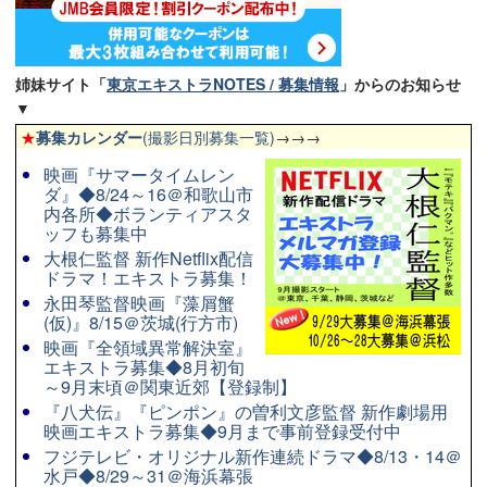
姉妹サイト「
東京エキストラNOTES / 募集情報
」からのお知らせ
▼
★
募集カレンダー
(撮影日別募集一覧)
→→→
映画『サマータイムレン
ダ』◆8/24～16＠和歌山市
内各所◆ボランティアスタ
ッフも募集中
大根仁監督 新作Netflix配信
ドラマ！エキストラ募集！
永田琴監督映画『藻屑蟹
(仮)』8/15＠茨城(行方市)
映画『全領域異常解決室』
エキストラ募集◆8月初旬
～9月末頃＠関東近郊【登録制】
『八犬伝』『ピンポン』の曽利文彦監督 新作劇場用
映画エキストラ募集◆9月まで事前登録受付中
フジテレビ・オリジナル新作連続ドラマ◆8/13・14＠
水戸◆8/29～31＠海浜幕張