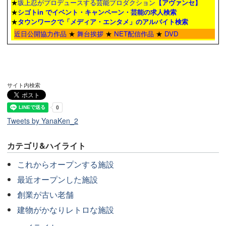
★
坂上忍がプロデュースする芸能プロダクション
【アヴァンセ】
★
シゴトin でイベント・キャンペーン・芸能の求人検索
★
タウンワーク
で「メディア・エンタメ」のアルバイト検索
近日公開協力作品
★
舞台挨拶
★
NET配信作品
★
DVD
サイト内検索
Tweets by YanaKen_2
カテゴリ&ハイライト
これからオープンする施設
最近オープンした施設
創業が古い老舗
建物がかなりレトロな施設