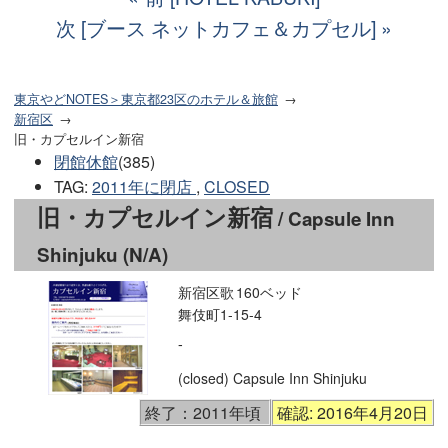
次 [ブース ネットカフェ＆カプセル]
東京やどNOTES＞東京都23区のホテル＆旅館
新宿区
旧・カプセルイン新宿
閉館休館
(385)
TAG
:
2011年に閉店
,
CLOSED
旧・カプセルイン新宿
/ Capsule Inn
Shinjuku (N/A)
新宿区歌
160ベッド
舞伎町1-15-4
-
(closed) Capsule Inn Shinjuku
終了：2011年頃
確認: 2016年4月20日