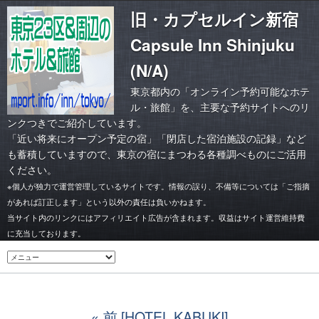
旧・カプセルイン新宿
Capsule Inn Shinjuku
(N/A)
東京都内の「オンライン予約可能なホテ
ル・旅館」を、主要な予約サイトへのリ
ンクつきでご紹介しています。
「
近い将来にオープン予定の宿
」「
閉店した宿泊施設の記録
」など
も蓄積していますので、東京の宿にまつわる各種調べものにご活用
ください。
※個人が独力で運営管理しているサイトです。情報の誤り、不備等については「ご指摘
があれば訂正します」という以外の責任は負いかねます。
当サイト内のリンクにはアフィリエイト広告が含まれます。収益はサイト運営維持費
に充当しております。
前 [HOTEL KABUKI]