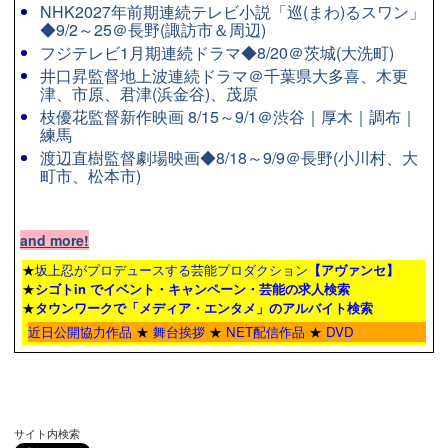
NHK2027年前期連続テレビ小説「巡(まわ)るスワン」
◆9/2～25＠長野(諏訪市＆周辺)
フジテレビ1月期連続ドラマ◆8/20＠茨城(大洗町)
井口昇監督地上波連続ドラマ＠千葉県大多喜、木更
津、市原、君津(浜金谷)、茂原
枝優花監督新作映画 8/15～9/1＠渋谷｜厚木｜調布｜
練馬
渡辺直樹監督劇場映画◆8/18～9/9＠長野(小川村、大
町市、松本市)
and more!
★
坂上忍がプロデュースする芸能プロダクション
【アヴァンセ】
★
シゴトin でイベント・キャンペーン・芸能の求人検索
★
タウンワーク
で「メディア・エンタメ」のアルバイト検索
近日公開協力作品
★
舞台挨拶
★
NET配信作品
★
DVD
サイト内検索