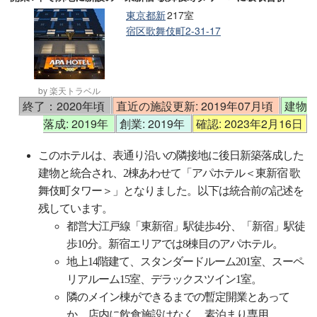
東京都新
217室
宿区歌舞伎町2-31-17
by 楽天トラベル
終了：2020年頃
直近の施設更新: 2019年07月頃
建物
落成: 2019年
創業: 2019年
確認: 2023年2月16日
このホテルは、表通り沿いの隣接地に後日新築落成した
建物と統合され、2棟あわせて「アパホテル＜東新宿 歌
舞伎町タワー＞」となりました。以下は統合前の記述を
残しています。
都営大江戸線「東新宿」駅徒歩4分、「新宿」駅徒
歩10分。新宿エリアでは8棟目のアパホテル。
地上14階建て、スタンダードルーム201室、スーペ
リアルーム15室、デラックスツイン1室。
隣のメイン棟ができるまでの暫定開業とあって
か、店内に飲食施設はなく、素泊まり専用。