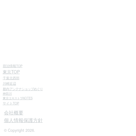
宿泊情報TOP
東京TOP
千葉北西部
川崎近辺
都内
アンテナショップめぐり
神田川
東京
エキストラ
NOTES
サイトTOP
会社概要
個人情報保護方針
© Copyright 2026.