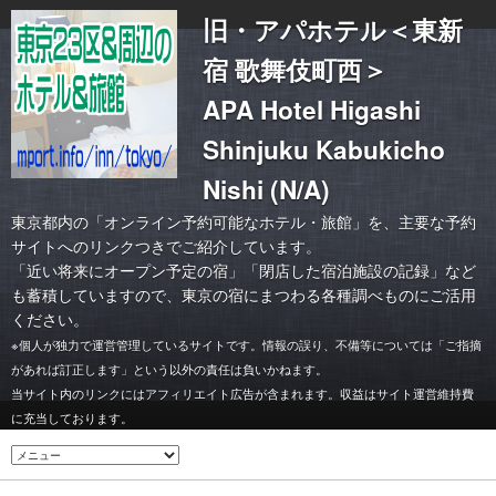
旧・アパホテル＜東新
宿 歌舞伎町西＞
APA Hotel Higashi
Shinjuku Kabukicho
Nishi (N/A)
東京都内の「オンライン予約可能なホテル・旅館」を、主要な予約
サイトへのリンクつきでご紹介しています。
「
近い将来にオープン予定の宿
」「
閉店した宿泊施設の記録
」など
も蓄積していますので、東京の宿にまつわる各種調べものにご活用
ください。
※個人が独力で運営管理しているサイトです。情報の誤り、不備等については「ご指摘
があれば訂正します」という以外の責任は負いかねます。
当サイト内のリンクにはアフィリエイト広告が含まれます。収益はサイト運営維持費
に充当しております。