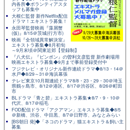
内各所◆ボランティアスタ
ッフも募集中
大根仁監督 新作Netflix配信
ドラマ！エキストラ募集！
永田琴監督映画『藻屑蟹
(仮)』8/15＠茨城(行方市)
映画『全領域異常解決室』
エキストラ募集◆8月初旬
～9月末頃＠関東近郊【登録制】
『八犬伝』『ピンポン』の曽利文彦監督 新作劇場用
映画エキストラ募集◆9月まで事前登録受付中
フジテレビ・オリジナル新作連続ドラマ◆8/13・14＠
水戸◆8/29～31＠海浜幕張
テレビ東京10月期連続ドラマ8/8・23・29・30＠埼玉
県鶴ヶ島市、8/12＠港区、8/17＠渋谷区、8/26＠町田
市
BLドラマ「青と碧」エキストラ募集★8/7・9・10＠
代沢、8/17＠稲毛
FOD配信ドラマ「アクアマン」エキストラ募集◆8/5
＠新橋、渋谷、中目黒、8/7＠日野市、みなとみらい
[BS朝日 発]◆「ネコのドラマ」猫エキストラ＆飼い主
募集