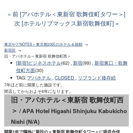
前 [アパホテル＜東新宿 歌舞伎町タワー＞]
次 [ホテルリブマックス新宿歌舞伎町]
東京やどNOTES＞東京都23区のホテル＆旅館
新宿区
旧・アパホテル＜東新宿 歌舞伎町西＞
[新宿]ビジネスホテル
(62) ,
新宿
(99) ,
新宿東口・歌舞
伎町方面
(30)
TAG
:
アパホテル
,
CLOSED
,
リブランド後存続
7年ほど前に開業した施設です。
閉店してからおよそ6年になります。
旧・アパホテル＜東新宿 歌舞伎町西
＞
/ APA Hotel Higashi Shinjuku Kabukicho
Nishi (N/A)
開業1年で隣地に新設の＜東新宿 歌舞伎町タワー＞に吸収合併