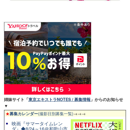
姉妹サイト「
東京エキストラNOTES / 募集情報
」からのお知らせ
▼
★
募集カレンダー
(撮影日別募集一覧)
→→→
映画『サマータイムレン
ダ』◆8/24～16＠和歌山市