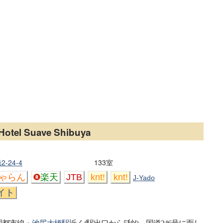
Hotel Suave Shibuya
-24-4
133室
ゃらん
楽天
JTB
knt!
knt!
J-Yado
イト