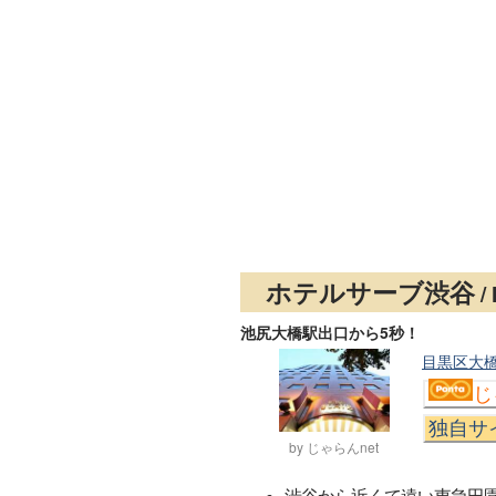
ホテルサーブ渋谷
/ 
池尻大橋駅出口から5秒！
目黒区大橋2
じ
独自サ
by じゃらんnet