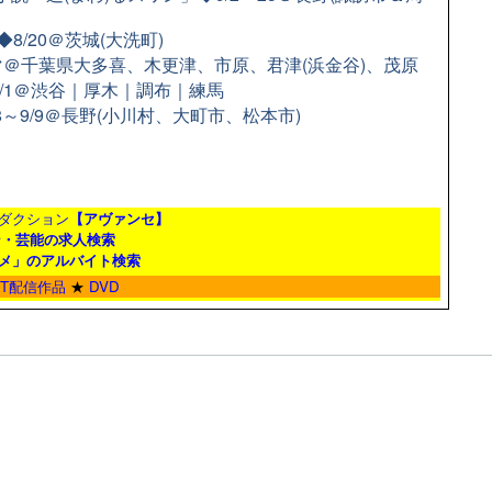
/20＠茨城(大洗町)
＠千葉県大多喜、木更津、市原、君津(浜金谷)、茂原
9/1＠渋谷｜厚木｜調布｜練馬
8～9/9＠長野(小川村、大町市、松本市)
ダクション
【アヴァンセ】
ン・芸能の求人検索
メ」のアルバイト検索
ET配信作品
★
DVD