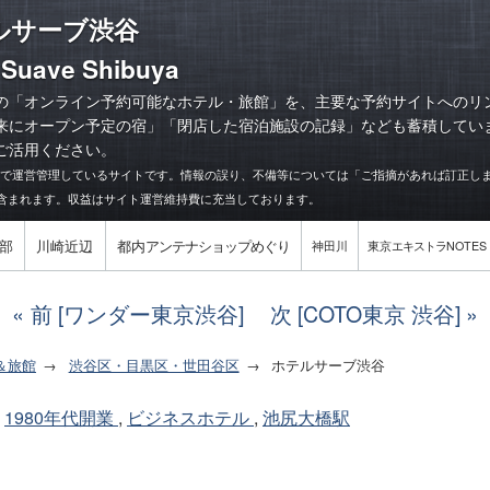
ルサーブ渋谷
 Suave Shibuya
の「オンライン予約可能なホテル・旅館」を、主要な予約サイトへのリ
来にオープン予定の宿
」「
閉店した宿泊施設の記録
」なども蓄積してい
ご活用ください。
力で運営管理しているサイトです。情報の誤り、不備等については「ご指摘があれば訂正し
含まれます。収益はサイト運営維持費に充当しております。
部
川崎近辺
都内
アンテナショップめぐり
神田川
東京
エキストラ
NOTES
前 [ワンダー東京渋谷]
次 [COTO東京 渋谷]
＆旅館
渋谷区・目黒区・世田谷区
ホテルサーブ渋谷
1980年代開業
,
ビジネスホテル
,
池尻大橋駅