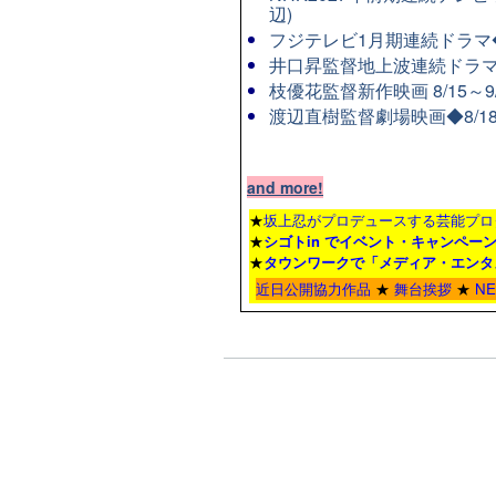
辺)
フジテレビ1月期連続ドラマ◆8
井口昇監督地上波連続ドラマ
枝優花監督新作映画 8/15～
渡辺直樹監督劇場映画◆8/1
and more!
★
坂上忍がプロデュースする芸能プロ
★
シゴトin でイベント・キャンペー
★
タウンワーク
で「メディア・エンタ
近日公開協力作品
★
舞台挨拶
★
N