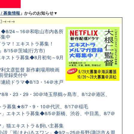
/ 募集情報
」からのお知らせ▼
)
→→→
8/24～16＠和歌山市内各所
募集中
配信ドラマ！エキストラ募集！
8/15＠茨城(行方市)
キストラ募集◆8月初旬～9月
利文彦監督 新作劇場用映画
前登録受付中
続ドラマ◆8/13・14＠水戸
/8・23・29・30＠埼玉県鶴ヶ島市、8/12＠港区、
市
募集★8/7・9・10＠代沢、8/17＠稲毛
」エキストラ募集◆8/5＠新橋、渋谷、中目黒、8/7＠
ラマ」猫エキストラ＆飼い主募集
小説「巡(まわ)るスワン」◆9/2～25＠長野(諏訪市＆周