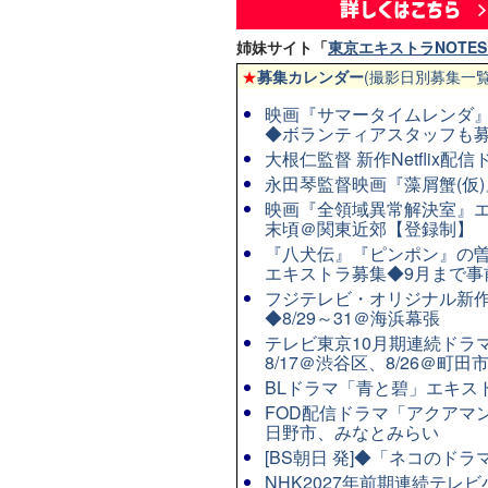
姉妹サイト「
東京エキストラNOTES 
★
募集カレンダー
(撮影日別募集一覧
映画『サマータイムレンダ』◆
◆ボランティアスタッフも
大根仁監督 新作Netflix
永田琴監督映画『藻屑蟹(仮)』
映画『全領域異常解決室』エ
末頃＠関東近郊【登録制】
『八犬伝』『ピンポン』の曽
エキストラ募集◆9月まで事
フジテレビ・オリジナル新作連
◆8/29～31＠海浜幕張
テレビ東京10月期連続ドラマ8
8/17＠渋谷区、8/26＠町田
BLドラマ「青と碧」エキストラ
FOD配信ドラマ「アクアマン
日野市、みなとみらい
[BS朝日 発]◆「ネコのド
NHK2027年前期連続テレビ