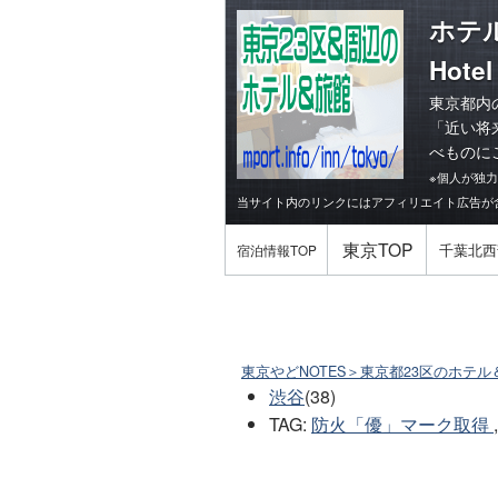
ホテ
Hotel
東京都内
「
近い将
べものに
※個人が独
当サイト内のリンクにはアフィリエイト広告が
東京TOP
千葉北西
宿泊情報TOP
東京やどNOTES＞東京都23区のホテル
渋谷
(38)
TAG
:
防火「優」マーク取得
,