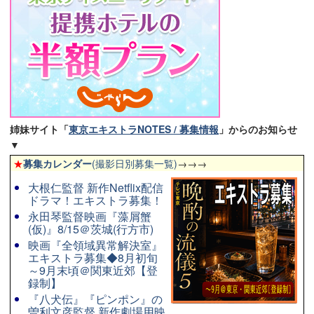
姉妹サイト「
東京エキストラNOTES / 募集情報
」からのお知らせ
▼
★
募集カレンダー
(撮影日別募集一覧)
→→→
大根仁監督 新作Netflix配信
ドラマ！エキストラ募集！
永田琴監督映画『藻屑蟹
(仮)』8/15＠茨城(行方市)
映画『全領域異常解決室』
エキストラ募集◆8月初旬
～9月末頃＠関東近郊【登
録制】
『八犬伝』『ピンポン』の
曽利文彦監督 新作劇場用映