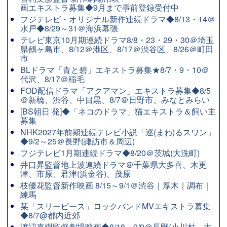
画エキストラ募集◆9月まで事前登録受付中
フジテレビ・オリジナル新作連続ドラマ◆8/13・14＠
水戸◆8/29～31＠海浜幕張
テレビ東京10月期連続ドラマ8/8・23・29・30＠埼玉
県鶴ヶ島市、8/12＠港区、8/17＠渋谷区、8/26＠町田
市
BLドラマ「青と碧」エキストラ募集★8/7・9・10＠
代沢、8/17＠稲毛
FOD配信ドラマ「アクアマン」エキストラ募集◆8/5
＠新橋、渋谷、中目黒、8/7＠日野市、みなとみらい
[BS朝日 発]◆「ネコのドラマ」猫エキストラ＆飼い主
募集
NHK2027年前期連続テレビ小説「巡(まわ)るスワン」
◆9/2～25＠長野(諏訪市＆周辺)
フジテレビ1月期連続ドラマ◆8/20＠茨城(大洗町)
井口昇監督地上波連続ドラマ＠千葉県大多喜、木更
津、市原、君津(浜金谷)、茂原
枝優花監督新作映画 8/15～9/1＠渋谷｜厚木｜調布｜
練馬
某「スリーピース」ロックバンドMVエキストラ募集
◆8/7@都内近郊
渡辺直樹監督劇場映画◆8/18～9/9＠長野(小川村、大