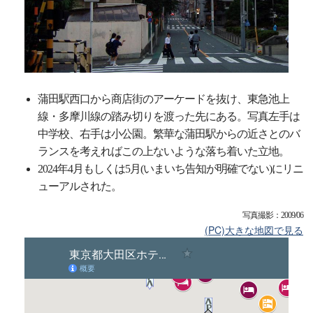
蒲田駅西口から商店街のアーケードを抜け、東急池上
線・多摩川線の踏み切りを渡った先にある。写真左手は
中学校、右手は小公園。繁華な蒲田駅からの近さとのバ
ランスを考えればこの上ないような落ち着いた立地。
2024年4月もしくは5月(いまいち告知が明確でない)にリニ
ューアルされた。
写真撮影：2009/06
(PC)大きな地図で見る