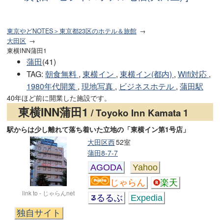
東京やどNOTES＞東京都23区のホテル＆旅館
大田区
東横INN蒲田1
蒲田
(41)
TAG
:
朝食無料
,
東横イン
,
東横イン(都内)
,
Wifi対応
,
1980年代開業
,
現地写真
,
ビジネスホテル
,
蒲田駅
40年ほど前に開業した施設です。
東横INN蒲田1
/ Toyoko Inn Kamata 1
駅からは少し離れて落ち着いた立地の「東横イン第1号店」
大田区西
52室
蒲田8-7-7
AGODA
Yahoo
じゃらん
楽天
link to - じゃらんnet
るるぶ
Expedia
独自サイト