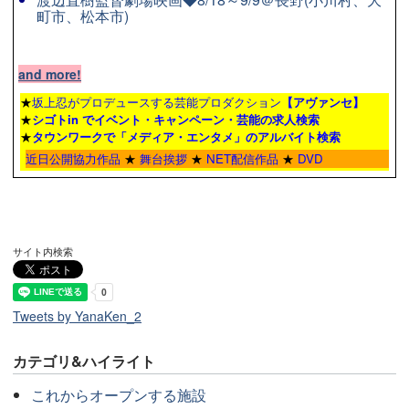
町市、松本市)
and more!
★
坂上忍がプロデュースする芸能プロダクション
【アヴァンセ】
★
シゴトin でイベント・キャンペーン・芸能の求人検索
★
タウンワーク
で「メディア・エンタメ」のアルバイト検索
近日公開協力作品
★
舞台挨拶
★
NET配信作品
★
DVD
サイト内検索
Tweets by YanaKen_2
カテゴリ&ハイライト
これからオープンする施設