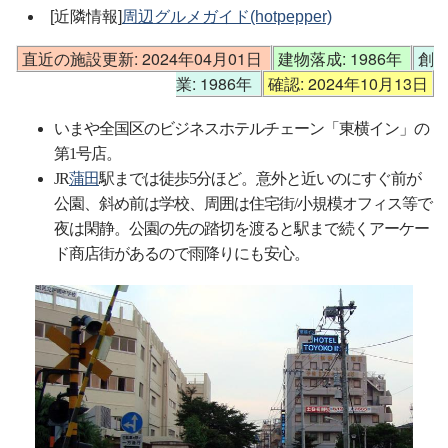
[近隣情報]
周辺グルメガイド(hotpepper)
直近の施設更新: 2024年04月01日
建物落成: 1986年
創
業: 1986年
確認: 2024年10月13日
いまや全国区のビジネスホテルチェーン「東横イン」の
第1号店。
JR
蒲田
駅までは徒歩5分ほど。意外と近いのにすぐ前が
公園、斜め前は学校、周囲は住宅街/小規模オフィス等で
夜は閑静。公園の先の踏切を渡ると駅まで続くアーケー
ド商店街があるので雨降りにも安心。