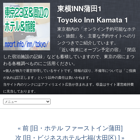
東横INN蒲田1
Toyoko Inn Kamata 1
東京都内の「オンライン予約可能なホテ
ル・旅館」を、主要な予約サイトへのリ
ンクつきでご紹介しています。
「
近い将来にオープン予定の宿
」「
閉店
した宿泊施設の記録
」なども蓄積していますので、東京の宿にまつ
わる各種調べものにご活用ください。
※個人が独力で運営管理しているサイトです。情報の誤り、不備等については「ご指摘
があれば訂正します」という以外の責任は負いかねます。
当サイト内のリンクにはアフィリエイト広告が含まれます。収益はサイト運営維持費
に充当しております。
前 [旧・ホテル ファーストイン蒲田]
次 [旧・ビジネスホテル七福(大田区) ]