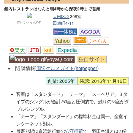
館内レストランはなんと朝4時から深夜2時まで営業
大田区羽
308室
by じゃらんnet
田旭町4-11
一休Biz
AGODA
Yahoo
じゃらん
楽天
JTB
knt!
Expedia
yoyaQ.com
独自サイト
[近隣情報]
周辺グルメガイド(hotpepper)
創業: 2005年
確認: 2016年11月16日
客室は「スタンダード」「テーマ」「スーペリア」３タ
イプのシングルが合計250室と圧倒的で、残りの58室がダ
ブル/シングル。
「テーマ」「スタンダード」の標準料金は同一。全室イ
ンターネット対応。
最寄り駅は京浜急行線の
穴守稲荷
で、羽田空港とは20分