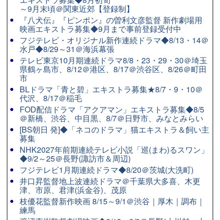
～9月末頃＠関東近郊【登録制】
『八犬伝』『ピンポン』の曽利文彦監督 新作劇場用
映画エキストラ募集◆9月まで事前登録受付中
フジテレビ・オリジナル新作連続ドラマ◆8/13・14＠
水戸◆8/29～31＠海浜幕張
テレビ東京10月期連続ドラマ8/8・23・29・30＠埼玉
県鶴ヶ島市、8/12＠港区、8/17＠渋谷区、8/26＠町田
市
BLドラマ「青と碧」エキストラ募集★8/7・9・10＠
代沢、8/17＠稲毛
FOD配信ドラマ「アクアマン」エキストラ募集◆8/5
＠新橋、渋谷、中目黒、8/7＠日野市、みなとみらい
[BS朝日 発]◆「ネコのドラマ」猫エキストラ＆飼い主
募集
NHK2027年前期連続テレビ小説「巡(まわ)るスワン」
◆9/2～25＠長野(諏訪市＆周辺)
フジテレビ1月期連続ドラマ◆8/20＠茨城(大洗町)
井口昇監督地上波連続ドラマ＠千葉県大多喜、木更
津、市原、君津(浜金谷)、茂原
枝優花監督新作映画 8/15～9/1＠渋谷｜厚木｜調布｜
練馬