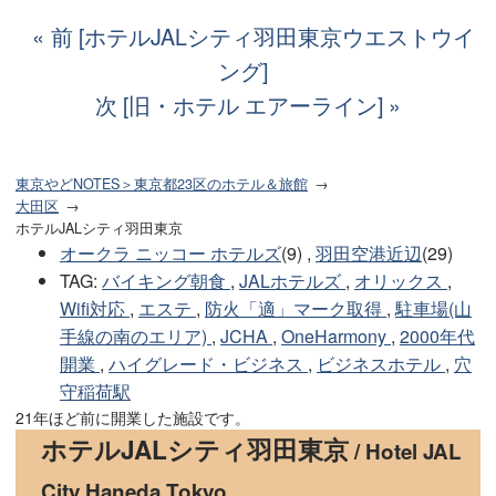
前 [ホテルJALシティ羽田東京ウエストウイ
ング]
次 [旧・ホテル エアーライン]
東京やどNOTES＞東京都23区のホテル＆旅館
大田区
ホテルJALシティ羽田東京
オークラ ニッコー ホテルズ
(9) ,
羽田空港近辺
(29)
TAG
:
バイキング朝食
,
JALホテルズ
,
オリックス
,
Wifi対応
,
エステ
,
防火「適」マーク取得
,
駐車場(山
手線の南のエリア)
,
JCHA
,
OneHarmony
,
2000年代
開業
,
ハイグレード・ビジネス
,
ビジネスホテル
,
穴
守稲荷駅
21年ほど前に開業した施設です。
ホテルJALシティ羽田東京
/ Hotel JAL
City Haneda Tokyo