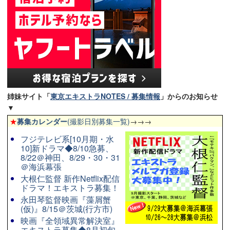
姉妹サイト「
東京エキストラNOTES / 募集情報
」からのお知らせ
▼
★
募集カレンダー
(撮影日別募集一覧)
→→→
フジテレビ系[10月期・水
10]新ドラマ◆8/10急募、
8/22＠神田、8/29・30・31
＠海浜幕張
大根仁監督 新作Netflix配信
ドラマ！エキストラ募集！
永田琴監督映画『藻屑蟹
(仮)』8/15＠茨城(行方市)
映画『全領域異常解決室』
エキストラ募集◆8月初旬