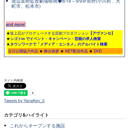
渡辺直樹監督劇場映画◆8/18～9/9＠長野(小川村、大
町市、松本市)
and more!
★
坂上忍がプロデュースする芸能プロダクション
【アヴァンセ】
★
シゴトin でイベント・キャンペーン・芸能の求人検索
★
タウンワーク
で「メディア・エンタメ」のアルバイト検索
近日公開協力作品
★
舞台挨拶
★
NET配信作品
★
DVD
サイト内検索
Tweets by YanaKen_2
カテゴリ&ハイライト
これからオープンする施設