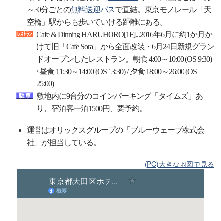
～30分ごとの
無料送迎バス
で直結。東京モノレール「天
空橋」駅からも歩いていける距離にある。
Cafe & Dinning HARUHORO[1F]...2016年6月に約1か月か
けて旧「Cafe Sora」から全面改装・6月24日新規グラン
ドオープンしたレストラン。朝食 4:00～10:00 (OS 9:30)
/ 昼食 11:30～14:00 (OS 13:30) / 夕食 18:00～26:00 (OS
25:00)
敷地内に9台分のコインパーキング「タイムズ」あ
り。宿泊客一泊1500円、要予約。
運営はオリックスグループの「ブルーウェーブ株式会
社」が担当している。
(PC)大きな地図で見る