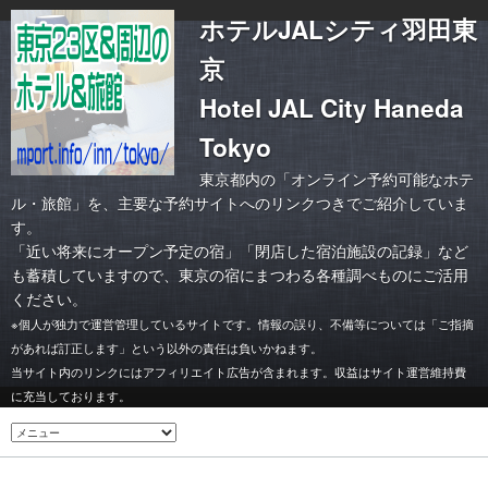
ホテルJALシティ羽田東
京
Hotel JAL City Haneda
Tokyo
東京都内の「オンライン予約可能なホテ
ル・旅館」を、主要な予約サイトへのリンクつきでご紹介していま
す。
「
近い将来にオープン予定の宿
」「
閉店した宿泊施設の記録
」など
も蓄積していますので、東京の宿にまつわる各種調べものにご活用
ください。
※個人が独力で運営管理しているサイトです。情報の誤り、不備等については「ご指摘
があれば訂正します」という以外の責任は負いかねます。
当サイト内のリンクにはアフィリエイト広告が含まれます。収益はサイト運営維持費
に充当しております。