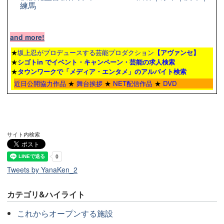
練馬
and more!
★
坂上忍がプロデュースする芸能プロダクション
【アヴァンセ】
★
シゴトin でイベント・キャンペーン・芸能の求人検索
★
タウンワーク
で「メディア・エンタメ」のアルバイト検索
近日公開協力作品
★
舞台挨拶
★
NET配信作品
★
DVD
サイト内検索
Tweets by YanaKen_2
カテゴリ&ハイライト
これからオープンする施設