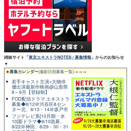
姉妹サイト「
東京エキストラNOTES / 募集情報
」からのお知らせ
▼
★
募集カレンダー
(撮影日別募集一覧)
→→→
若手キャスト主演×大物俳
優出演最新作映画@山形県
8～9月【登録制】
FOD配信ドラマ エキストラ
募集◆8/12＠渋谷区&セン
ター北、8/13・14＠坂戸市
フジテレビ系[10月期・水
10]新ドラマ◆8/10急募、
8/22＠神田、8/29・30・31