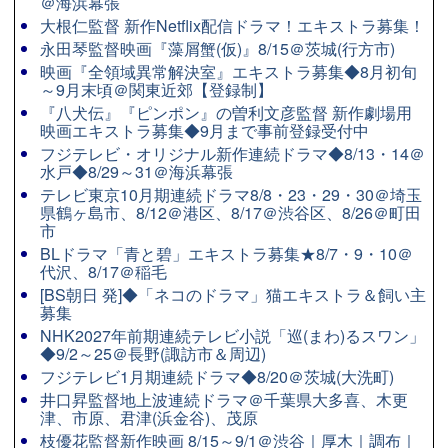
＠海浜幕張
大根仁監督 新作Netflix配信ドラマ！エキストラ募集！
永田琴監督映画『藻屑蟹(仮)』8/15＠茨城(行方市)
映画『全領域異常解決室』エキストラ募集◆8月初旬
～9月末頃＠関東近郊【登録制】
『八犬伝』『ピンポン』の曽利文彦監督 新作劇場用
映画エキストラ募集◆9月まで事前登録受付中
フジテレビ・オリジナル新作連続ドラマ◆8/13・14＠
水戸◆8/29～31＠海浜幕張
テレビ東京10月期連続ドラマ8/8・23・29・30＠埼玉
県鶴ヶ島市、8/12＠港区、8/17＠渋谷区、8/26＠町田
市
BLドラマ「青と碧」エキストラ募集★8/7・9・10＠
代沢、8/17＠稲毛
[BS朝日 発]◆「ネコのドラマ」猫エキストラ＆飼い主
募集
NHK2027年前期連続テレビ小説「巡(まわ)るスワン」
◆9/2～25＠長野(諏訪市＆周辺)
フジテレビ1月期連続ドラマ◆8/20＠茨城(大洗町)
井口昇監督地上波連続ドラマ＠千葉県大多喜、木更
津、市原、君津(浜金谷)、茂原
枝優花監督新作映画 8/15～9/1＠渋谷｜厚木｜調布｜