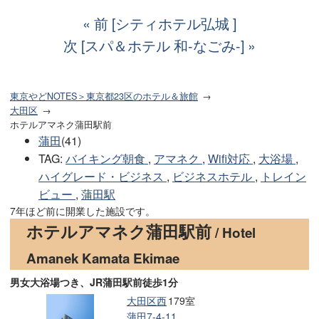
前 [シティホテル弘城 ]
次 [スパ＆ホテル 和-なごみ-]
東京やどNOTES＞東京都23区のホテル＆旅館
大田区
ホテルアマネク蒲田駅前
蒲田
(41)
TAG
:
バイキング朝食
,
アマネク
,
Wifi対応
,
大浴場
,
ハイグレード・ビジネス
,
ビジネスホテル
,
トレイン
ビュー
,
蒲田駅
7年ほど前に開業した施設です。
ホテルアマネク蒲田駅前
/ Hotel
Amanek Kamata Ekimae
男女大浴場つき、JR蒲田駅前徒歩1分
大田区西
179室
蒲田7-4-11