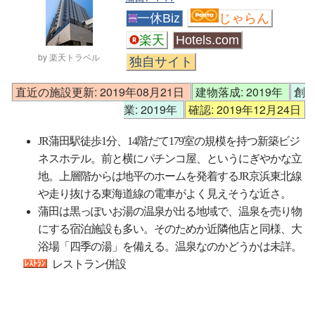
一休Biz
じゃらん
楽天
Hotels.com
by 楽天トラベル
独自サイト
直近の施設更新: 2019年08月21日
建物落成: 2019年
創
業: 2019年
確認: 2019年12月24日
JR蒲田駅徒歩1分、14階だて179室の規模を持つ新築ビジ
ネスホテル。前と横にパチンコ屋、というにぎやかな立
地。上層階からは地平のホームを発着するJR京浜東北線
や走り抜ける東海道線の電車がよく見えそうな近さ。
蒲田は黒っぽいお湯の温泉が出る地域で、温泉を売り物
にする宿泊施設も多い。そのためか近隣他店と同様、大
浴場「四季の湯」を備える。温泉なのかどうかは未詳。
レストラン併設