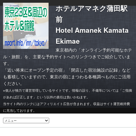
ホテルアマネク蒲田駅
前
Hotel Amanek Kamata
Ekimae
東京都内の「オンライン予約可能なホテ
ル・旅館」を、主要な予約サイトへのリンクつきでご紹介していま
す。
「
近い将来にオープン予定の宿
」「
閉店した宿泊施設の記録
」など
も蓄積していますので、東京の宿にまつわる各種調べものにご活用
ください。
※個人が独力で運営管理しているサイトです。情報の誤り、不備等については「ご指摘
があれば訂正します」という以外の責任は負いかねます。
当サイト内のリンクにはアフィリエイト広告が含まれます。収益はサイト運営維持費
に充当しております。