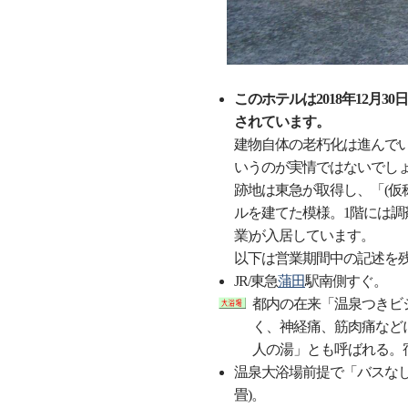
このホテルは2018年12月
されています。
建物自体の老朽化は進んで
いうのが実情ではないでし
跡地は東急が取得し、「(仮
ルを建てた模様。1階には調剤
業)が入居しています。
以下は営業期間中の記述を
JR/東急
蒲田
駅南側すぐ。
都内の在来「温泉つきビ
く、神経痛、筋肉痛など
人の湯」とも呼ばれる。
温泉大浴場前提で「バスなし
畳)。