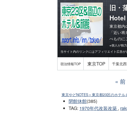
旧・
Hotel
東京都内
「
近い将
べものに
※個人が独
当サイト内のリンクにはアフィリエイト広告が
東京TOP
千葉北西
宿泊情報TOP
前
東京やどNOTES＞東京都23区のホテル
閉館休館
(385)
TAG
:
1970年代改装改築
,
rak