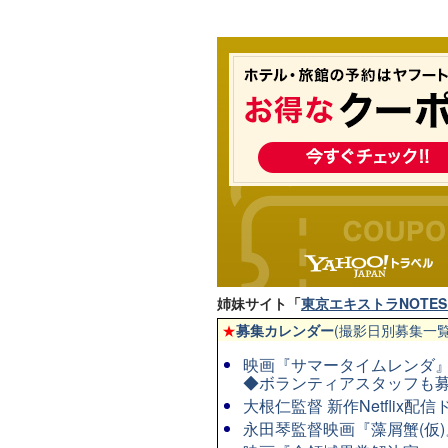
姉妹サイト「
東京エキストラNOTES 
★
募集カレンダー
(撮影日別募集一覧
映画『サマータイムレンダ』◆
◆ボランティアスタッフも
大根仁監督 新作Netflix
永田琴監督映画『藻屑蟹(仮)』