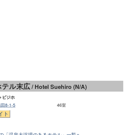
ホテル末広
/ Hotel Suehiro (N/A)
＋ビジホ
8-1-5
46室
イト
の「温泉大浴場のあるホテル」一覧へ