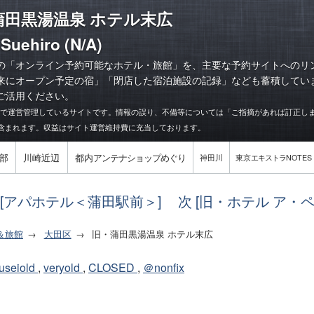
蒲田黒湯温泉 ホテル末広
 Suehiro (N/A)
の「オンライン予約可能なホテル・旅館」を、主要な予約サイトへのリ
来にオープン予定の宿
」「
閉店した宿泊施設の記録
」なども蓄積してい
ご活用ください。
力で運営管理しているサイトです。情報の誤り、不備等については「ご指摘があれば訂正し
含まれます。収益はサイト運営維持費に充当しております。
部
川崎近辺
都内
アンテナショップめぐり
神田川
東京
エキストラ
NOTES
 [アパホテル＜蒲田駅前＞]
次 [旧・ホテル ア・ペ
＆旅館
大田区
旧・蒲田黒湯温泉 ホテル末広
useiold
,
veryold
,
CLOSED
,
＠nonfix