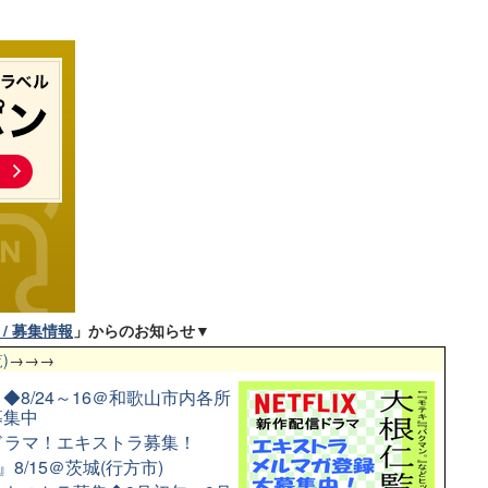
/ 募集情報
」からのお知らせ▼
)
→→→
8/24～16＠和歌山市内各所
募集中
配信ドラマ！エキストラ募集！
8/15＠茨城(行方市)