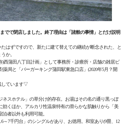
30日までで閉店しました。終了理由は「諸般の事情」とだけ説明
いたはずですので、新たに建て替えての継続が断念された、と
ょうか。
称)西蒲田八丁目計画」として事務所・診療所・店舗の雑居ビ
薬局と「バーガーキング蒲田駅東急口店」(2020年5月？開
残しています▽
ジネスホテル」の草分け的存在。お湯はその名の通り黒っぽ
に効くほか、アルカリ性温泉特有の滑らかな肌触りから「美
宿泊者以外も利用可能。
6～7千円台」のシングルがあり、お徳用。和室あり(9畳、12