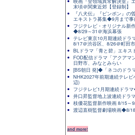
映画『全領域異常解決室』エ
末頃＠関東近郊【登録制】
『八犬伝』『ピンポン』の曽
エキストラ募集◆9月まで事
フジテレビ・オリジナル新作連
◆8/29～31＠海浜幕張
テレビ東京10月期連続ドラマ8
8/17＠渋谷区、8/26＠町田
BLドラマ「青と碧」エキストラ
FOD配信ドラマ「アクアマン
日野市、みなとみらい
[BS朝日 発]◆「ネコのド
NHK2027年前期連続テレビ
辺)
フジテレビ1月期連続ドラマ◆8
井口昇監督地上波連続ドラマ
枝優花監督新作映画 8/15～
渡辺直樹監督劇場映画◆8/1
and more!