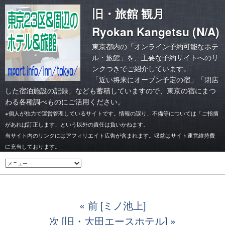
旧・旅館 観月
Ryokan Kangetsu (N/A)
東京都内の「オンライン予約可能なホテ
ル・旅館」を、主要な予約サイトへのリ
ンクつきでご紹介しています。
「
近い将来にオープン予定の宿
」「
閉店
した宿泊施設の記録
」なども蓄積していますので、東京の宿にまつ
わる各種調べものにご活用ください。
※個人が独力で運営管理しているサイトです。情報の誤り、不備等については「ご指摘
があれば訂正します」という以外の責任は負いかねます。
当サイト内のリンクにはアフィリエイト広告が含まれます。収益はサイト運営維持費
に充当しております。
前 [ミノ池上]
次 [旧・大田エースホテル]