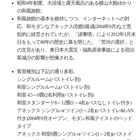
昭和4年創業、大浴場と露天風呂のある横山大観ゆかり
の和風旅館。
和風旅館の基本を維持しつつ、インターネットへの対
応、和モダンなアネックス(別館)落成(2004年9月)など意
欲的に経営されていたが、「諸事情」により2012年1月末
日をもって80年の歴史に幕を閉じた。「苦渋の選択」と
の文言があり、東日本大震災・福島原発事故による宿泊
客減少の影響が想像される。
客室種別は下記の通り多彩。
シングルルーム(バストイレ別)
和室シングルルーム(バストイレ別)
和室 4.5～6畳(2名利用)(バストイレ別)
和室スタンダード8～12畳(1～4名)(バスなしトイレ付き)
アネックス シングル or ツイン(1～2名)(バストイレ&LAN
付き)2004年9月オープン、モダン和風テイストのベッド
タイプ
アネックス 和室6畳シングル or ツイン(1～2名)(バストイ