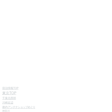
宿泊情報TOP
東京TOP
千葉北西部
川崎近辺
都内
アンテナショップめぐり
神田川