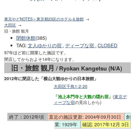
東京やどNOTES＞東京都23区のホテル＆旅館
大田区
旧・旅館 観月
閉館休館
(385)
TAG
:
文人ゆかりの宿
,
ディープな宿
,
CLOSED
97年ほど前に開業した施設です。
閉店してからおよそ14年になります。
旧・旅館 観月
/ Ryokan Kangetsu (N/A)
2012年に閉店した「横山大観ゆかりの日本旅館」
大田区千鳥1-2-20
「池上本門寺と大観の隠れ宿」
(
東京デ
ィープな宿
の見出しから)
終了：2012年頃
直近の施設更新: 2004年09月30日
創
業: 1929年
確認: 2017年12月 3日