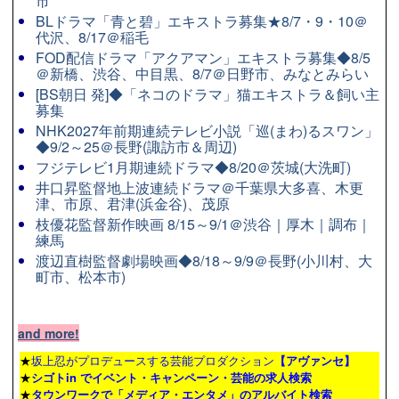
市
BLドラマ「青と碧」エキストラ募集★8/7・9・10＠
代沢、8/17＠稲毛
FOD配信ドラマ「アクアマン」エキストラ募集◆8/5
＠新橋、渋谷、中目黒、8/7＠日野市、みなとみらい
[BS朝日 発]◆「ネコのドラマ」猫エキストラ＆飼い主
募集
NHK2027年前期連続テレビ小説「巡(まわ)るスワン」
◆9/2～25＠長野(諏訪市＆周辺)
フジテレビ1月期連続ドラマ◆8/20＠茨城(大洗町)
井口昇監督地上波連続ドラマ＠千葉県大多喜、木更
津、市原、君津(浜金谷)、茂原
枝優花監督新作映画 8/15～9/1＠渋谷｜厚木｜調布｜
練馬
渡辺直樹監督劇場映画◆8/18～9/9＠長野(小川村、大
町市、松本市)
and more!
★
坂上忍がプロデュースする芸能プロダクション
【アヴァンセ】
★
シゴトin でイベント・キャンペーン・芸能の求人検索
★
タウンワーク
で「メディア・エンタメ」のアルバイト検索