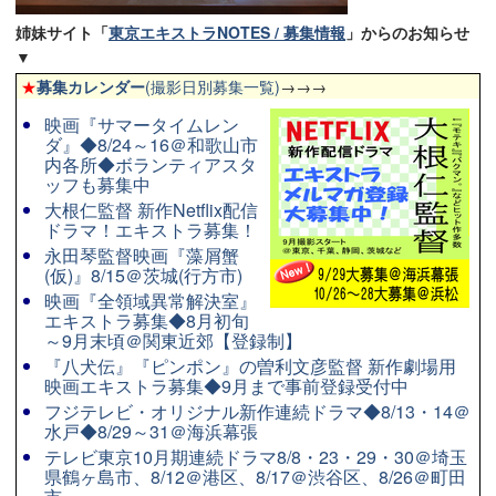
姉妹サイト「
東京エキストラNOTES / 募集情報
」からのお知らせ
▼
★
募集カレンダー
(撮影日別募集一覧)
→→→
映画『サマータイムレン
ダ』◆8/24～16＠和歌山市
内各所◆ボランティアスタ
ッフも募集中
大根仁監督 新作Netflix配信
ドラマ！エキストラ募集！
永田琴監督映画『藻屑蟹
(仮)』8/15＠茨城(行方市)
映画『全領域異常解決室』
エキストラ募集◆8月初旬
～9月末頃＠関東近郊【登録制】
『八犬伝』『ピンポン』の曽利文彦監督 新作劇場用
映画エキストラ募集◆9月まで事前登録受付中
フジテレビ・オリジナル新作連続ドラマ◆8/13・14＠
水戸◆8/29～31＠海浜幕張
テレビ東京10月期連続ドラマ8/8・23・29・30＠埼玉
県鶴ヶ島市、8/12＠港区、8/17＠渋谷区、8/26＠町田