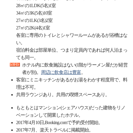
28㎡の1LDK(5名)1室
34㎡の3K(5名)10室
27㎡の1LK(3名)2室
27㎡の2K(4名)1室
各室に専用のトイレとシャワールームがあるが浴槽はな
い。
宿泊料金は部屋単位、つまり定員内であれば何人泊まっ
ても同一。
ホテル内に飲食施設はない(1階がラーメン屋だが経営
者が別)。
周辺に飲食店は豊富
。
客室にミニキッチンがあるがお湯をわかす程度用で、料
理は不可。
共用ラウンジあり。共用の喫煙スペースあり。
もともとはマンション(シェアハウス)だった建物をリノ
ベーションして開業したホテル。
2017年4月10日,Booking.comで予約受付開始。
2017年7月、楽天トラベルに掲載開始。