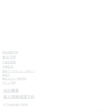
宿泊情報TOP
東京TOP
千葉北西部
川崎近辺
都内
アンテナショップめぐり
神田川
東京
エキストラ
NOTES
サイトTOP
会社概要
個人情報保護方針
© Copyright 2026.