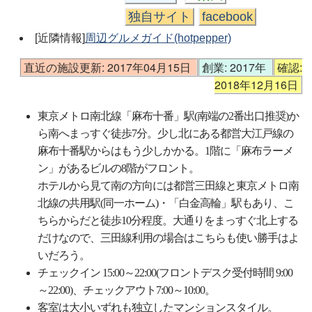
独自サイト
facebook
[近隣情報]
周辺グルメガイド(hotpepper)
直近の施設更新: 2017年04月15日
創業: 2017年
確認:
2018年12月16日
東京メトロ南北線「麻布十番」駅(南端の2番出口推奨)か
ら南へまっすぐ徒歩7分。少し北にある都営大江戸線の
麻布十番駅からはもう少しかかる。1階に「麻布ラーメ
ン」があるビルの8階がフロント。
ホテルから見て南の方向には都営三田線と東京メトロ南
北線の共用駅(同一ホーム)・「白金高輪」駅もあり、こ
ちらからだと徒歩10分程度。大通りをまっすぐ北上する
だけなので、三田線利用の場合はこちらも使い勝手はよ
いだろう。
チェックイン 15:00～22:00​(フロントデスク受付時間 9:00
～22:00)、チェックアウト7:00～10:00。
客室は大小いずれも独立したマンションスタイル。