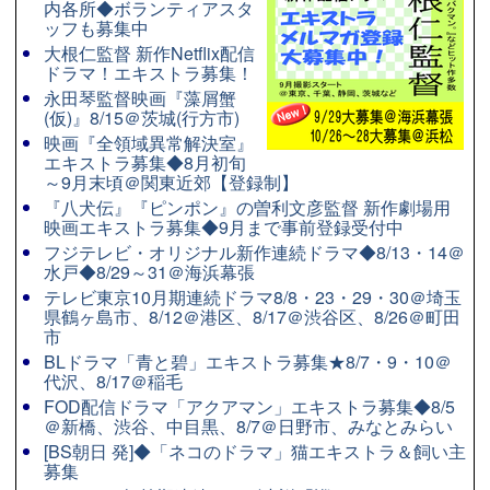
内各所◆ボランティアスタ
ッフも募集中
大根仁監督 新作Netflix配信
ドラマ！エキストラ募集！
永田琴監督映画『藻屑蟹
(仮)』8/15＠茨城(行方市)
映画『全領域異常解決室』
エキストラ募集◆8月初旬
～9月末頃＠関東近郊【登録制】
『八犬伝』『ピンポン』の曽利文彦監督 新作劇場用
映画エキストラ募集◆9月まで事前登録受付中
フジテレビ・オリジナル新作連続ドラマ◆8/13・14＠
水戸◆8/29～31＠海浜幕張
テレビ東京10月期連続ドラマ8/8・23・29・30＠埼玉
県鶴ヶ島市、8/12＠港区、8/17＠渋谷区、8/26＠町田
市
BLドラマ「青と碧」エキストラ募集★8/7・9・10＠
代沢、8/17＠稲毛
FOD配信ドラマ「アクアマン」エキストラ募集◆8/5
＠新橋、渋谷、中目黒、8/7＠日野市、みなとみらい
[BS朝日 発]◆「ネコのドラマ」猫エキストラ＆飼い主
募集