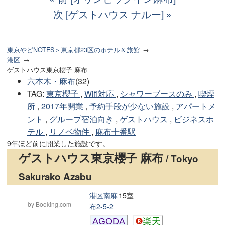
次 [ゲストハウス ナルー]
東京やどNOTES＞東京都23区のホテル＆旅館
港区
ゲストハウス東京櫻子 麻布
六本木・麻布
(32)
TAG
:
東京櫻子
,
Wifi対応
,
シャワーブースのみ
,
喫煙
所
,
2017年開業
,
予約手段が少ない施設
,
アパートメ
ント
,
グループ宿泊向き
,
ゲストハウス
,
ビジネスホ
テル
,
リノベ物件
,
麻布十番駅
9年ほど前に開業した施設です。
ゲストハウス東京櫻子 麻布
/ Tokyo
Sakurako Azabu
港区南麻
15室
by Booking.com
布2-5-2
AGODA
楽天