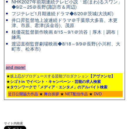
NHK2027年前期連続テレビ小説「巡(まわ)るスワン」
◆9/2～25＠長野(諏訪市＆周辺)
フジテレビ1月期連続ドラマ◆8/20＠茨城(大洗町)
井口昇監督地上波連続ドラマ＠千葉県大多喜、木更
津、市原、君津(浜金谷)、茂原
枝優花監督新作映画 8/15～9/1＠渋谷｜厚木｜調布｜
練馬
渡辺直樹監督劇場映画◆8/18～9/9＠長野(小川村、大
町市、松本市)
and more!
★
坂上忍がプロデュースする芸能プロダクション
【アヴァンセ】
★
シゴトin でイベント・キャンペーン・芸能の求人検索
★
タウンワーク
で「メディア・エンタメ」のアルバイト検索
近日公開協力作品
★
舞台挨拶
★
NET配信作品
★
DVD
サイト内検索