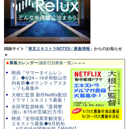
姉妹サイト「
東京エキストラNOTES / 募集情報
」からのお知らせ
▼
★
募集カレンダー
(撮影日別募集一覧)
→→→
映画『サマータイムレン
ダ』◆8/24～16＠和歌山市
内各所◆ボランティアスタ
ッフも募集中
大根仁監督 新作Netflix配信
ドラマ！エキストラ募集！
永田琴監督映画『藻屑蟹
(仮)』8/15＠茨城(行方市)
映画『全領域異常解決室』
エキストラ募集◆8月初旬
～9月末頃＠関東近郊【登録制】