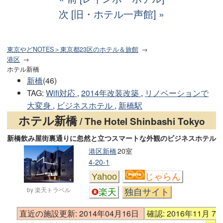
次 [旧・ホテル一声館]
東京やどNOTES＞東京都23区のホテル＆旅館
港区
ホテル新橋
新橋
(46)
TAG
:
Wifi対応
,
2014年改装改築
,
リノベーションで
大変身
,
ビジネスホテル
,
新橋駅
ホテル新橋
/ The Hotel Shinbashi Tokyo
新橋飲み屋街裏通りに忽然と立つスマートな外観のビジネスホテル
港区新橋
20室
4-20-1
Yahoo
じゃらん
by 楽天トラベル
楽天
独自サイト
直近の施設更新: 2014年04月16日
確認: 2016年11月 7