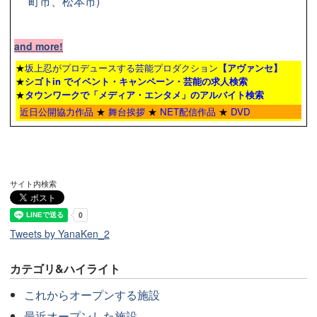
町市、松本市)
and more!
★
坂上忍がプロデュースする芸能プロダクション
【アヴァンセ】
★
シゴトin でイベント・キャンペーン・芸能の求人検索
★
タウンワーク
で「メディア・エンタメ」のアルバイト検索
近日公開協力作品
★
舞台挨拶
★
NET配信作品
★
DVD
サイト内検索
Tweets by YanaKen_2
カテゴリ&ハイライト
これからオープンする施設
最近オープンした施設