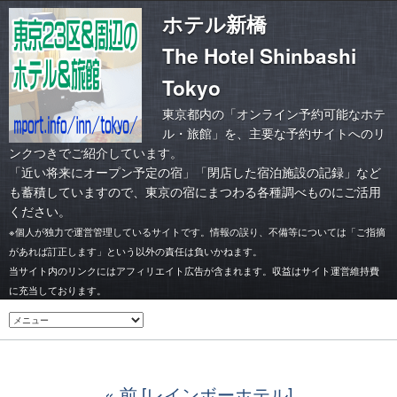
ホテル新橋
The Hotel Shinbashi
Tokyo
東京都内の「オンライン予約可能なホテ
ル・旅館」を、主要な予約サイトへのリ
ンクつきでご紹介しています。
「
近い将来にオープン予定の宿
」「
閉店した宿泊施設の記録
」など
も蓄積していますので、東京の宿にまつわる各種調べものにご活用
ください。
※個人が独力で運営管理しているサイトです。情報の誤り、不備等については「ご指摘
があれば訂正します」という以外の責任は負いかねます。
当サイト内のリンクにはアフィリエイト広告が含まれます。収益はサイト運営維持費
に充当しております。
前 [レインボーホテル]