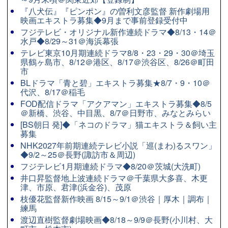
『八犬伝』『ピンポン』の曽利文彦監督 新作劇場用
映画エキストラ募集◆9月まで事前登録受付中
フジテレビ・オリジナル新作連続ドラマ◆8/13・14＠
水戸◆8/29～31＠海浜幕張
テレビ東京10月期連続ドラマ8/8・23・29・30＠埼玉
県鶴ヶ島市、8/12＠港区、8/17＠渋谷区、8/26＠町田
市
BLドラマ「青と碧」エキストラ募集★8/7・9・10＠
代沢、8/17＠稲毛
FOD配信ドラマ「アクアマン」エキストラ募集◆8/5
＠新橋、渋谷、中目黒、8/7＠日野市、みなとみらい
[BS朝日 発]◆「ネコのドラマ」猫エキストラ＆飼い主
募集
NHK2027年前期連続テレビ小説「巡(まわ)るスワン」
◆9/2～25＠長野(諏訪市＆周辺)
フジテレビ1月期連続ドラマ◆8/20＠茨城(大洗町)
井口昇監督地上波連続ドラマ＠千葉県大多喜、木更
津、市原、君津(浜金谷)、茂原
枝優花監督新作映画 8/15～9/1＠渋谷｜厚木｜調布｜
練馬
渡辺直樹監督劇場映画◆8/18～9/9＠長野(小川村、大