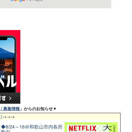
/ 募集情報
」からのお知らせ▼
)
→→→
8/24～16＠和歌山市内各所
募集中