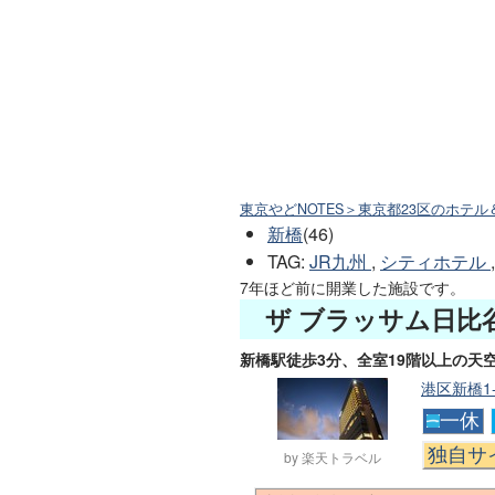
東京やどNOTES＞東京都23区のホテル
新橋
(46)
TAG
:
JR九州
,
シティホテル
,
7年ほど前に開業した施設です。
ザ ブラッサム日比
新橋駅徒歩3分、全室19階以上の天
港区新橋1-
一休
独自サ
by 楽天トラベル