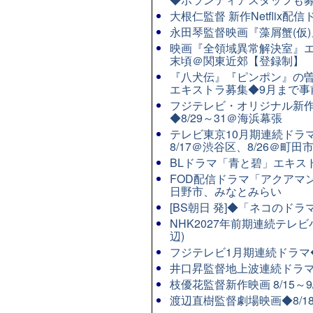
大根仁監督 新作Netflix
永田琴監督映画『藻屑蟹(仮)』
映画『全領域異常解決室』エ
末頃＠関東近郊【登録制】
『八犬伝』『ピンポン』の曽
エキストラ募集◆9月まで事
フジテレビ・オリジナル新作連
◆8/29～31＠海浜幕張
テレビ東京10月期連続ドラマ8
8/17＠渋谷区、8/26＠町田
BLドラマ「青と碧」エキストラ
FOD配信ドラマ「アクアマン
日野市、みなとみらい
[BS朝日 発]◆「ネコのド
NHK2027年前期連続テレビ
辺)
フジテレビ1月期連続ドラマ◆8
井口昇監督地上波連続ドラマ
枝優花監督新作映画 8/15～
渡辺直樹監督劇場映画◆8/1