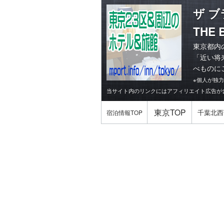
ザ 
THE 
東京都内
「
近い将
べものに
※個人が独
当サイト内のリンクにはアフィリエイト広告が
東京TOP
千葉北西
宿泊情報TOP