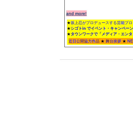
and more!
★
坂上忍がプロデュースする芸能プロ
★
シゴトin でイベント・キャンペー
★
タウンワーク
で「メディア・エンタ
近日公開協力作品
★
舞台挨拶
★
N