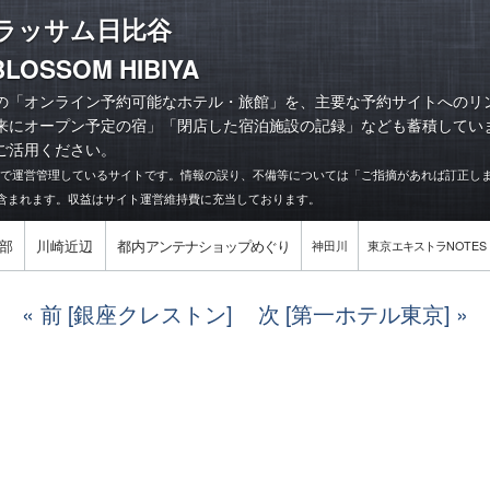
ブラッサム日比谷
BLOSSOM HIBIYA
の「オンライン予約可能なホテル・旅館」を、主要な予約サイトへのリ
来にオープン予定の宿
」「
閉店した宿泊施設の記録
」なども蓄積してい
ご活用ください。
力で運営管理しているサイトです。情報の誤り、不備等については「ご指摘があれば訂正し
含まれます。収益はサイト運営維持費に充当しております。
部
川崎近辺
都内
アンテナショップめぐり
神田川
東京
エキストラ
NOTES
前 [銀座クレストン]
次 [第一ホテル東京]