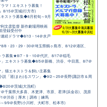
配信ドラマ！エキストラ募集！
8/15＠茨城(行方市)
キストラ募集◆8月初旬～9月
利文彦監督 新作劇場用映画
前登録受付中
続ドラマ◆8/13・14＠水戸
/8・23・29・30＠埼玉県鶴ヶ島市、8/12＠港区、
市
募集★8/7・9・10＠代沢、8/17＠稲毛
」エキストラ募集◆8/5＠新橋、渋谷、中目黒、8/7＠
ラマ」猫エキストラ＆飼い主募集
小説「巡(まわ)るスワン」◆9/2～25＠長野(諏訪市＆周
/20＠茨城(大洗町)
＠千葉県大多喜、木更津、市原、君津(浜金谷)、茂原
9/1＠渋谷｜厚木｜調布｜練馬
8～9/9＠長野(小川村、大町市、松本市)