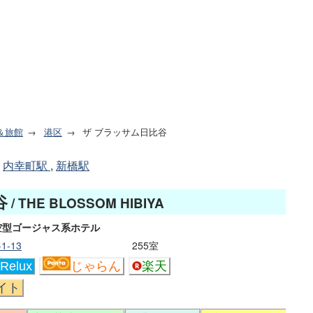
＆旅館
港区
ザ ブラッサム日比谷
内幸町駅
,
新橋駅
谷
/ THE BLOSSOM HIBIYA
空型ゴージャス系ホテル
1-13
255室
Relux
じゃらん
楽天
イト