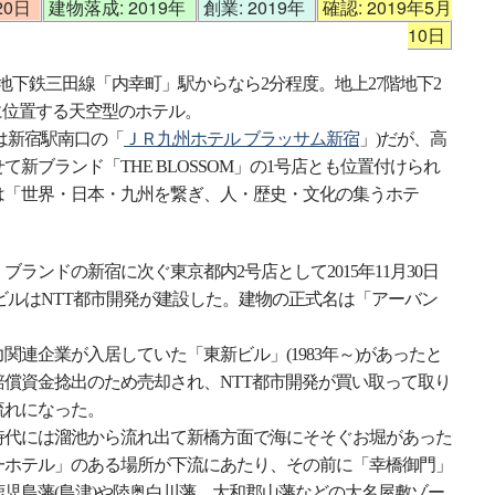
20日
建物落成: 2019年
創業: 2019年
確認: 2019年5月
10日
営地下鉄三田線「内幸町」駅からなら2分程度。地上27階地下2
階に位置する天空型のホテル。
号は新宿駅南口の「
ＪＲ九州ホテル ブラッサム新宿
」)だが、高
新ブランド「THE BLOSSOM」の1号店とも位置付けられ
は「世界・日本・九州を繋ぎ、人・歴史・文化の集うホテ
ブランドの新宿に次ぐ東京都内2号店として2015年11月30日
ビルはNTT都市開発が建設した。建物の正式名は「アーバン
関連企業が入居していた「東新ビル」(1983年～)があったと
償資金捻出のため売却され、NTT都市開発が買い取って取り
流れになった。
時代には溜池から流れ出て新橋方面で海にそそぐお堀があった
一ホテル」のある場所が下流にあたり、その前に「幸橋御門」
児島藩(島津)や陸奥白川藩、大和郡山藩などの大名屋敷ゾー