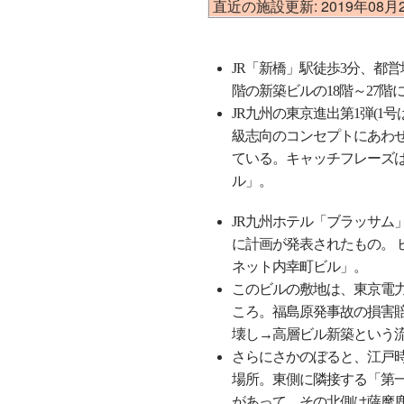
直近の施設更新: 2019年08月
JR「新橋」駅徒歩3分、都
階の新築ビルの18階～27
JR九州の東京進出第1弾(1
級志向のコンセプトにあわせて
ている。キャッチフレーズ
ル」。
JR九州ホテル「ブラッサム」
に計画が発表されたもの。 
ネット内幸町ビル」。
このビルの敷地は、東京電力
ころ。福島原発事故の損害賠
壊し→高層ビル新築という
さらにさかのぼると、江戸
場所。東側に隣接する「第
があって、その北側は薩摩鹿