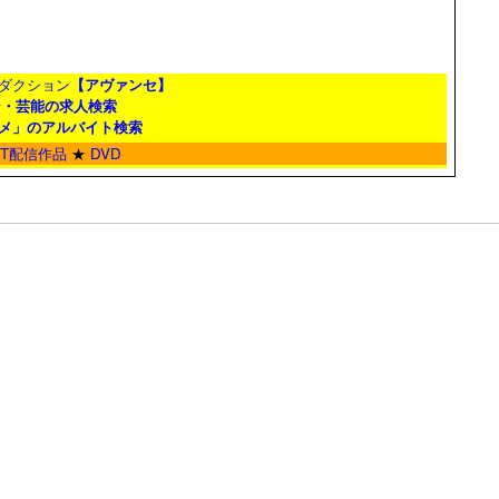
ダクション
【アヴァンセ】
ン・芸能の求人検索
メ」のアルバイト検索
ET配信作品
★
DVD