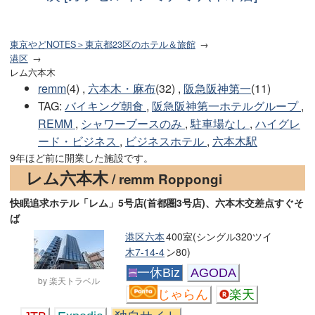
東京やどNOTES＞東京都23区のホテル＆旅館
港区
レム六本木
remm
(4) ,
六本木・麻布
(32) ,
阪急阪神第一
(11)
TAG
:
バイキング朝食
,
阪急阪神第一ホテルグループ
,
REMM
,
シャワーブースのみ
,
駐車場なし
,
ハイグレ
ード・ビジネス
,
ビジネスホテル
,
六本木駅
9年ほど前に開業した施設です。
レム六本木
/ remm Roppongi
快眠追求ホテル「レム」5号店(首都圏3号店)、六本木交差点すぐそ
ば
港区六本
400室(シングル320ツイ
木7-14-4
ン80)
一休Biz
AGODA
by 楽天トラベル
じゃらん
楽天