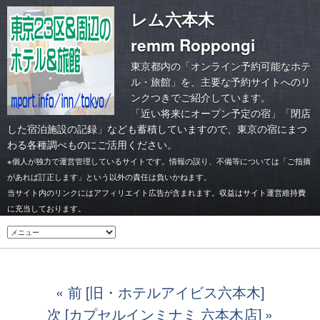
レム六本木
remm Roppongi
東京都内の「オンライン予約可能なホテ
ル・旅館」を、主要な予約サイトへのリ
ンクつきでご紹介しています。
「
近い将来にオープン予定の宿
」「
閉店
した宿泊施設の記録
」なども蓄積していますので、東京の宿にまつ
わる各種調べものにご活用ください。
※個人が独力で運営管理しているサイトです。情報の誤り、不備等については「ご指摘
があれば訂正します」という以外の責任は負いかねます。
当サイト内のリンクにはアフィリエイト広告が含まれます。収益はサイト運営維持費
に充当しております。
前 [旧・ホテルアイビス六本木]
次 [カプセルインミナミ 六本木店]