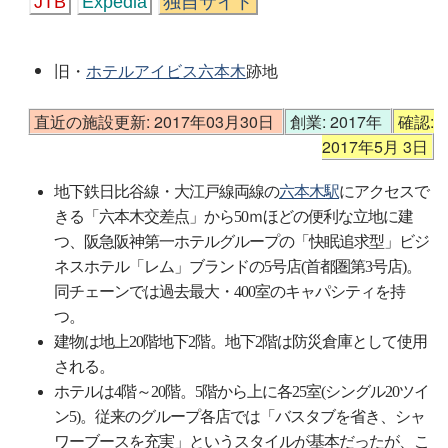
JTB
Expedia
独自サイト
旧・
ホテルアイビス六本木
跡地
直近の施設更新: 2017年03月30日
創業: 2017年
確認:
2017年5月 3日
地下鉄日比谷線・大江戸線両線の
六本木駅
にアクセスで
きる「六本木交差点」から50ｍほどの便利な立地に建
つ、阪急阪神第一ホテルグループの「快眠追求型」ビジ
ネスホテル「レム」ブランドの5号店(首都圏第3号店)。
同チェーンでは過去最大・400室のキャパシティを持
つ。
建物は地上20階地下2階。地下2階は防災倉庫として使用
される。
ホテルは4階～20階。5階から上に各25室(シングル20ツイ
ン5)。従来のグループ各店では「バスタブを省き、シャ
ワーブースを充実」というスタイルが基本だったが、こ