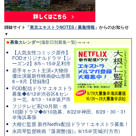
姉妹サイト「
東京エキストラNOTES / 募集情報
」からのお知らせ
▼
★
募集カレンダー
(撮影日別募集一覧)
→→→
【人気女性コミック原作】
FODオリジナルドラマ【シ
ーズン2】8/5～15＠足利市
若手キャスト主演×大物俳
優出演最新作映画@山形県
8～9月【登録制】
FOD配信ドラマ エキストラ
募集◆8/12＠渋谷区&セン
ター北、8/13・14＠坂戸市
フジテレビ系[10月期・水
10]新ドラマ◆8/10急募、8/22＠神田、8/29・30・31
＠海浜幕張
大根仁監督 新作Netflix配信ドラマ！エキストラ募集！
永田琴監督映画『藻屑蟹(仮)』8/15＠茨城(行方市)