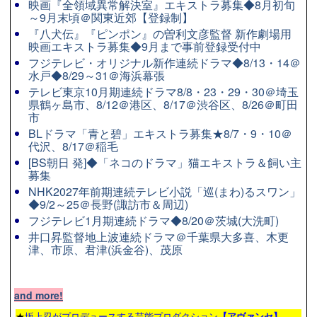
映画『全領域異常解決室』エキストラ募集◆8月初旬
～9月末頃＠関東近郊【登録制】
『八犬伝』『ピンポン』の曽利文彦監督 新作劇場用
映画エキストラ募集◆9月まで事前登録受付中
フジテレビ・オリジナル新作連続ドラマ◆8/13・14＠
水戸◆8/29～31＠海浜幕張
テレビ東京10月期連続ドラマ8/8・23・29・30＠埼玉
県鶴ヶ島市、8/12＠港区、8/17＠渋谷区、8/26＠町田
市
BLドラマ「青と碧」エキストラ募集★8/7・9・10＠
代沢、8/17＠稲毛
[BS朝日 発]◆「ネコのドラマ」猫エキストラ＆飼い主
募集
NHK2027年前期連続テレビ小説「巡(まわ)るスワン」
◆9/2～25＠長野(諏訪市＆周辺)
フジテレビ1月期連続ドラマ◆8/20＠茨城(大洗町)
井口昇監督地上波連続ドラマ＠千葉県大多喜、木更
津、市原、君津(浜金谷)、茂原
and more!
★
坂上忍がプロデュースする芸能プロダクション
【アヴァンセ】