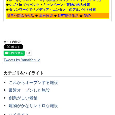
★
シゴトin でイベント・キャンペーン・芸能の求人検索
★
タウンワーク
で「メディア・エンタメ」のアルバイト検索
近日公開協力作品
★
舞台挨拶
★
NET配信作品
★
DVD
サイト内検索
Tweets by YanaKen_2
カテゴリ&ハイライト
これからオープンする施設
最近オープンした施設
創業が古い老舗
建物がかなりレトロな施設
ハイライト