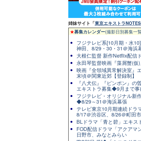
姉妹サイト「
東京エキストラNOTES 
★
募集カレンダー
(撮影日別募集一覧
フジテレビ系[10月期・水10]
神田、8/29・30・31＠海浜
大根仁監督 新作Netflix
永田琴監督映画『藻屑蟹(仮)』
映画『全領域異常解決室』エ
末頃＠関東近郊【登録制】
『八犬伝』『ピンポン』の曽
エキストラ募集◆9月まで事
フジテレビ・オリジナル新作連
◆8/29～31＠海浜幕張
テレビ東京10月期連続ドラマ8
8/17＠渋谷区、8/26＠町田
BLドラマ「青と碧」エキストラ
FOD配信ドラマ「アクアマン
日野市、みなとみらい