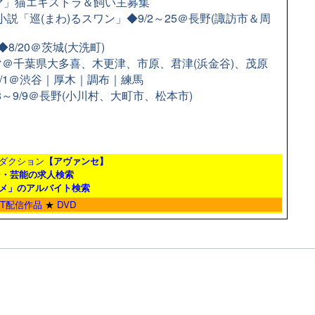
ラマ」猫エキストラ＆飼い主募集
小説「巡(まわ)るスワン」◆9/2～25＠長野(諏訪市＆周
/20＠茨城(大洗町)
＠千葉県大多喜、木更津、市原、君津(浜金谷)、茂原
9/1＠渋谷｜厚木｜調布｜練馬
8～9/9＠長野(小川村、大町市、松本市)
ダクション
【アヴァンセ】
ン・芸能の求人検索
メ」のアルバイト検索
ET配信作品
★
DVD