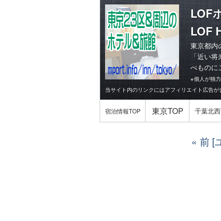
LOF
LOF H
東京都内
「
近い将
べものに
※個人が独
当サイト内のリンクにはアフィリエイト広告が
東京TOP
千葉北西
宿泊情報TOP
前 