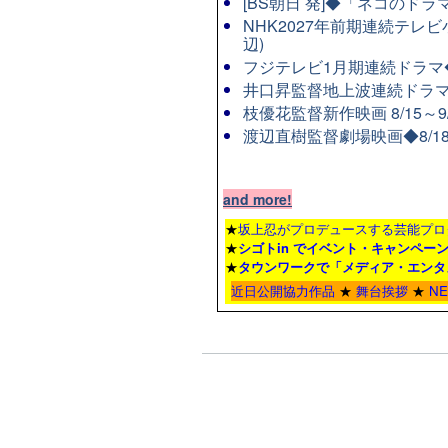
[BS朝日 発]◆「ネコのド
NHK2027年前期連続テレビ
辺)
フジテレビ1月期連続ドラマ◆8
井口昇監督地上波連続ドラマ
枝優花監督新作映画 8/15～
渡辺直樹監督劇場映画◆8/1
and more!
★
坂上忍がプロデュースする芸能プロ
★
シゴトin でイベント・キャンペー
★
タウンワーク
で「メディア・エンタ
近日公開協力作品
★
舞台挨拶
★
N