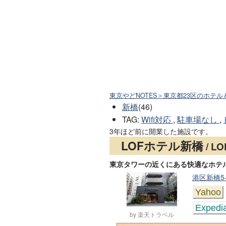
東京やどNOTES＞東京都23区のホテル
新橋
(46)
TAG
:
Wifi対応
,
駐車場なし
,
3年ほど前に開業した施設です。
LOFホテル新橋
/ LO
東京タワーの近くにある快適なホテ
港区新橋5-
Yahoo
Expedi
by 楽天トラベル