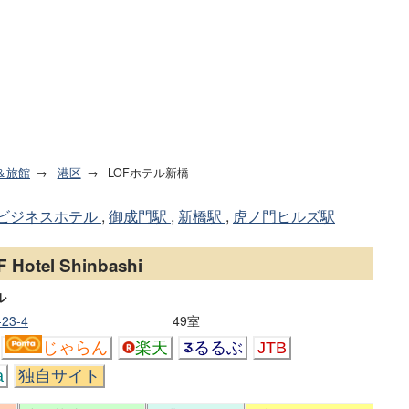
＆旅館
港区
LOFホテル新橋
ビジネスホテル
,
御成門駅
,
新橋駅
,
虎ノ門ヒルズ駅
F Hotel Shinbashi
ル
23-4
49室
じゃらん
楽天
るるぶ
JTB
a
独自サイト