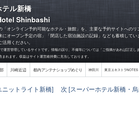
ホテル新橋
otel Shinbashi
の「オンライン予約可能なホテル・旅館」を、主要な予約サイトへのリ
来にオープン予定の宿
」「
閉店した宿泊施設の記録
」なども蓄積してい
ご活用ください。
力で運営管理しているサイトです。情報の誤り、不備等については「ご指摘があれば訂正し
含まれます。収益はサイト運営維持費に充当しております。
部
川崎近辺
都内
アンテナショップめぐり
神田川
東京
エキストラ
NOTES
[ユニットライト新橋]
次 [スーパーホテル新橋・烏