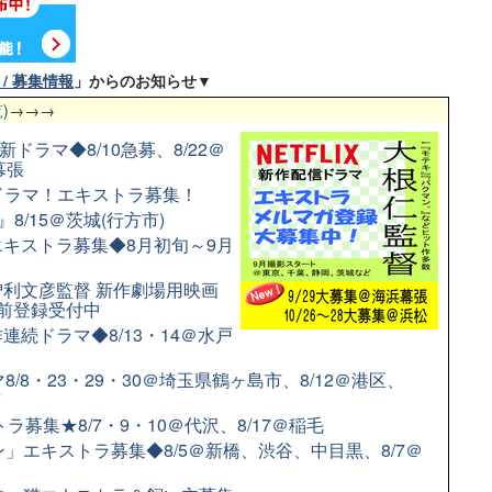
/ 募集情報
」からのお知らせ▼
)
→→→
新ドラマ◆8/10急募、8/22＠
幕張
配信ドラマ！エキストラ募集！
8/15＠茨城(行方市)
キストラ募集◆8月初旬～9月
利文彦監督 新作劇場用映画
前登録受付中
続ドラマ◆8/13・14＠水戸
/8・23・29・30＠埼玉県鶴ヶ島市、8/12＠港区、
市
募集★8/7・9・10＠代沢、8/17＠稲毛
」エキストラ募集◆8/5＠新橋、渋谷、中目黒、8/7＠