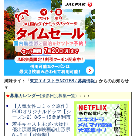
姉妹サイト「
東京エキストラNOTES / 募集情報
」からのお知らせ
▼
★
募集カレンダー
(撮影日別募集一覧)
→→→
【人気女性コミック原作】
FODオリジナルドラマ【シ
ーズン2】8/5～15＠足利市
若手キャスト主演×大物俳
優出演最新作映画@山形県
8～9月【登録制】