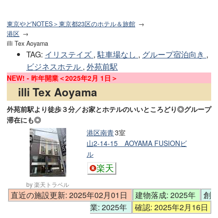
東京やどNOTES＞東京都23区のホテル＆旅館
港区
illi Tex Aoyama
TAG
:
イリステイズ
,
駐車場なし
,
グループ宿泊向き
,
ビジネスホテル
,
外苑前駅
NEW! - 昨年開業＜2025年2月 1日＞
illi Tex Aoyama
外苑前駅より徒歩３分／お家とホテルのいいところどり◎グループ
滞在にも◎
港区南青
3室
山2-14-15 AOYAMA FUSIONビ
ル
楽天
by 楽天トラベル
直近の施設更新: 2025年02月01日
建物落成: 2025年
創
業: 2025年
確認: 2025年2月16日