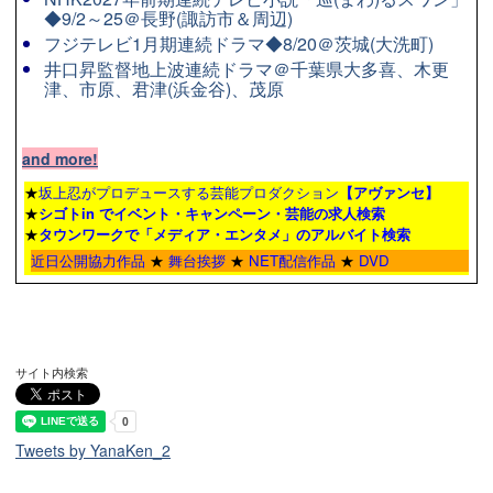
◆9/2～25＠長野(諏訪市＆周辺)
フジテレビ1月期連続ドラマ◆8/20＠茨城(大洗町)
井口昇監督地上波連続ドラマ＠千葉県大多喜、木更
津、市原、君津(浜金谷)、茂原
and more!
★
坂上忍がプロデュースする芸能プロダクション
【アヴァンセ】
★
シゴトin でイベント・キャンペーン・芸能の求人検索
★
タウンワーク
で「メディア・エンタメ」のアルバイト検索
近日公開協力作品
★
舞台挨拶
★
NET配信作品
★
DVD
サイト内検索
Tweets by YanaKen_2