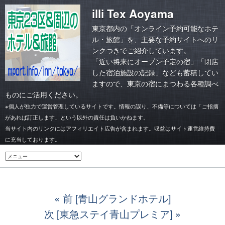
illi Tex Aoyama
東京都内の「オンライン予約可能なホテ
ル・旅館」を、主要な予約サイトへのリ
ンクつきでご紹介しています。
「
近い将来にオープン予定の宿
」「
閉店
した宿泊施設の記録
」なども蓄積してい
ますので、東京の宿にまつわる各種調べ
ものにご活用ください。
※個人が独力で運営管理しているサイトです。情報の誤り、不備等については「ご指摘
があれば訂正します」という以外の責任は負いかねます。
当サイト内のリンクにはアフィリエイト広告が含まれます。収益はサイト運営維持費
に充当しております。
前 [青山グランドホテル]
次 [東急ステイ青山プレミア]