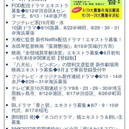
FOD配信ドラマ エキストラ
募集◆8/12＠渋谷区&セン
ター北、8/13・14＠坂戸市
フジテレビ系[10月期・水
10]新ドラマ◆8/10急募、8/22＠神田、8/29・30・31
＠海浜幕張
大根仁監督 新作Netflix配信ドラマ！エキストラ募集！
永田琴監督映画『藻屑蟹(仮)』8/15＠茨城(行方市)
映画『全領域異常解決室』エキストラ募集◆8月初旬
～9月末頃＠関東近郊【登録制】
『八犬伝』『ピンポン』の曽利文彦監督 新作劇場用
映画エキストラ募集◆9月まで事前登録受付中
フジテレビ・オリジナル新作連続ドラマ◆8/13・14＠
水戸◆8/29～31＠海浜幕張
テレビ東京10月期連続ドラマ8/8・23・29・30＠埼玉
県鶴ヶ島市、8/12＠港区、8/17＠渋谷区、8/26＠町田
市
BLドラマ「青と碧」エキストラ募集★8/7・9・10＠
代沢、8/17＠稲毛
[BS朝日 発]◆「ネコのドラマ」猫エキストラ＆飼い主
募集
NHK2027年前期連続テレビ小説「巡(まわ)るスワン」