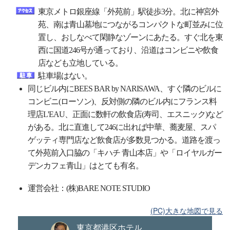
東京メトロ銀座線「外苑前」駅徒歩3分。北に神宮外
苑、南は青山墓地につながるコンパクトな町並みに位
置し、おしなべて閑静なゾーンにあたる。すぐ北を東
西に国道246号が通っており、沿道はコンビニや飲食
店なども立地している。
駐車場はない。
同じビル内にBEES BAR by NARISAWA、すぐ隣のビルに
コンビニ(ローソン)、反対側の隣のビル内にフランス料
理店L'EAU、正面に数軒の飲食店(寿司、エスニック)など
がある。北に直進して246に出れば中華、蕎麦屋、スパ
ゲッティ専門店など飲食店が多数見つかる。道路を渡っ
て外苑前入口脇の「キハチ 青山本店」や「ロイヤルガー
デンカフェ青山」はとても有名。
運営会社：(株)BARE NOTE STUDIO
(PC)大きな地図で見る