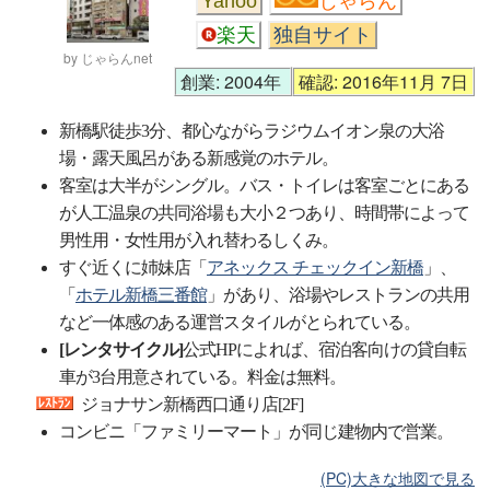
Yahoo
じゃらん
楽天
独自サイト
by じゃらんnet
創業: 2004年
確認: 2016年11月 7日
新橋駅徒歩3分、都心ながらラジウムイオン泉の大浴
場・露天風呂がある新感覚のホテル。
客室は大半がシングル。バス・トイレは客室ごとにある
が人工温泉の共同浴場も大小２つあり、時間帯によって
男性用・女性用が入れ替わるしくみ。
すぐ近くに姉妹店「
アネックス チェックイン新橋
」、
「
ホテル新橋三番館
」があり、浴場やレストランの共用
など一体感のある運営スタイルがとられている。
[レンタサイクル]
公式HPによれば、宿泊客向けの貸自転
車が3台用意されている。料金は無料。
ジョナサン新橋西口通り店[2F]
コンビニ「ファミリーマート」が同じ建物内で営業。
(PC)大きな地図で見る