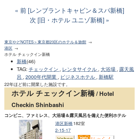
前 [レンブラントキャビン＆スパ新橋]
次 [旧・ホテル ユニゾ新橋]
東京やどNOTES＞東京都23区のホテル＆旅館
港区
ホテル チェックイン新橋
新橋
(46)
TAG
:
チェックイン
,
レンタサイクル
,
大浴場
,
露天風
呂
,
2000年代開業
,
ビジネスホテル
,
新橋駅
22年ほど前に開業した施設です。
ホテル チェックイン新橋
/ Hotel
Checkin Shinbashi
コンビニ、ファミレス、大浴場＆露天風呂を備えた便利ホテル
港区新橋
182室
2-15-17