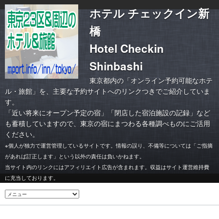
ホテル チェックイン新
橋
Hotel Checkin
Shinbashi
東京都内の「オンライン予約可能なホテ
ル・旅館」を、主要な予約サイトへのリンクつきでご紹介していま
す。
「
近い将来にオープン予定の宿
」「
閉店した宿泊施設の記録
」など
も蓄積していますので、東京の宿にまつわる各種調べものにご活用
ください。
※個人が独力で運営管理しているサイトです。情報の誤り、不備等については「ご指摘
があれば訂正します」という以外の責任は負いかねます。
当サイト内のリンクにはアフィリエイト広告が含まれます。収益はサイト運営維持費
に充当しております。