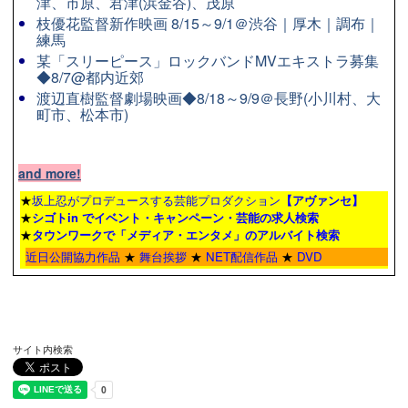
津、市原、君津(浜金谷)、茂原
枝優花監督新作映画 8/15～9/1＠渋谷｜厚木｜調布｜
練馬
某「スリーピース」ロックバンドMVエキストラ募集
◆8/7@都内近郊
渡辺直樹監督劇場映画◆8/18～9/9＠長野(小川村、大
町市、松本市)
and more!
★
坂上忍がプロデュースする芸能プロダクション
【アヴァンセ】
★
シゴトin でイベント・キャンペーン・芸能の求人検索
★
タウンワーク
で「メディア・エンタメ」のアルバイト検索
近日公開協力作品
★
舞台挨拶
★
NET配信作品
★
DVD
サイト内検索