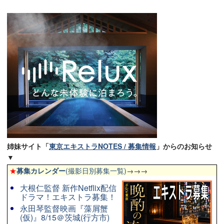
姉妹サイト「
東京エキストラNOTES / 募集情報
」からのお知らせ
▼
★
募集カレンダー
(撮影日別募集一覧)
→→→
大根仁監督 新作Netflix配信
ドラマ！エキストラ募集！
永田琴監督映画『藻屑蟹
(仮)』8/15＠茨城(行方市)