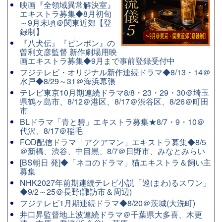
映画『全領域異常解決室』
エキストラ募集◆8月初旬
～9月末頃＠関東近郊【登
録制】
『八犬伝』『ピンポン』の
曽利文彦監督 新作劇場用映
画エキストラ募集◆9月まで事前登録受付中
フジテレビ・オリジナル新作連続ドラマ◆8/13・14＠
水戸◆8/29～31＠海浜幕張
テレビ東京10月期連続ドラマ8/8・23・29・30＠埼玉
県鶴ヶ島市、8/12＠港区、8/17＠渋谷区、8/26＠町田
市
BLドラマ「青と碧」エキストラ募集★8/7・9・10＠
代沢、8/17＠稲毛
FOD配信ドラマ「アクアマン」エキストラ募集◆8/5
＠新橋、渋谷、中目黒、8/7＠日野市、みなとみらい
[BS朝日 発]◆「ネコのドラマ」猫エキストラ＆飼い主
募集
NHK2027年前期連続テレビ小説「巡(まわ)るスワン」
◆9/2～25＠長野(諏訪市＆周辺)
フジテレビ1月期連続ドラマ◆8/20＠茨城(大洗町)
井口昇監督地上波連続ドラマ＠千葉県大多喜、木更