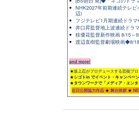
[BS朝日 発]◆「ネコのド
NHK2027年前期連続テレビ
辺)
フジテレビ1月期連続ドラマ◆8
井口昇監督地上波連続ドラマ
枝優花監督新作映画 8/15～
渡辺直樹監督劇場映画◆8/1
and more!
★
坂上忍がプロデュースする芸能プロ
★
シゴトin でイベント・キャンペー
★
タウンワーク
で「メディア・エンタ
近日公開協力作品
★
舞台挨拶
★
N