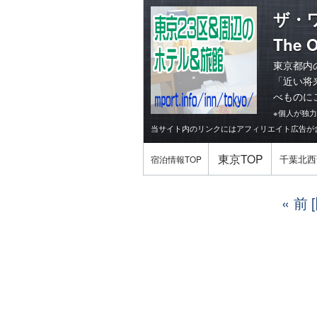
ザ・
The 
東京都内
「
近い将
べものに
※個人が独
当サイト内のリンクにはアフィリエイト広告が
東京TOP
千葉北西
宿泊情報TOP
前