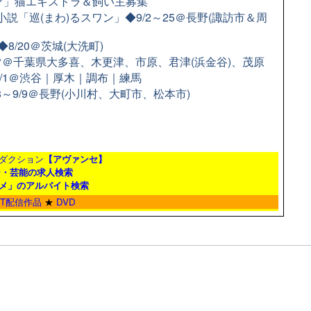
ラマ」猫エキストラ＆飼い主募集
小説「巡(まわ)るスワン」◆9/2～25＠長野(諏訪市＆周
/20＠茨城(大洗町)
＠千葉県大多喜、木更津、市原、君津(浜金谷)、茂原
9/1＠渋谷｜厚木｜調布｜練馬
8～9/9＠長野(小川村、大町市、松本市)
ダクション
【アヴァンセ】
ン・芸能の求人検索
メ」のアルバイト検索
ET配信作品
★
DVD