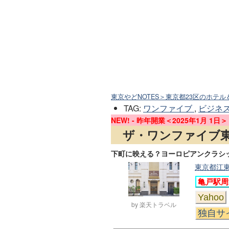
東京やどNOTES＞東京都23区のホテル
TAG
:
ワンファイブ
,
ビジネ
NEW! - 昨年開業＜2025年1月 1日＞
ザ・ワンファイブ
下町に映える？ヨーロピアンクラシ
東京都江東区
亀戸駅周
Yahoo
by 楽天トラベル
独自サ