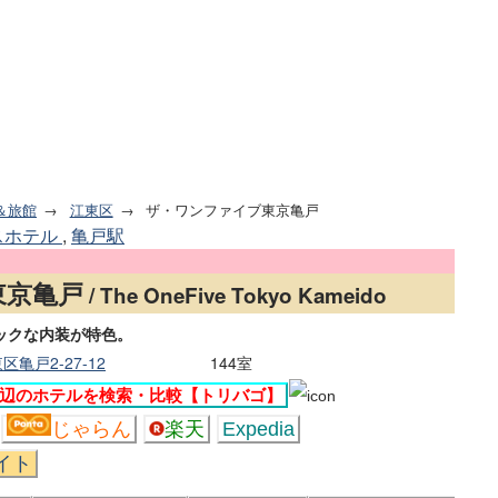
＆旅館
江東区
ザ・ワンファイブ東京亀戸
スホテル
,
亀戸駅
東京亀戸
/ The OneFive Tokyo Kameido
ックな内装が特色。
亀戸2-27-12
144室
辺のホテルを検索・比較【トリバゴ】
じゃらん
楽天
Expedia
イト