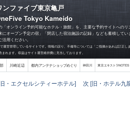
ワンファイブ東京亀戸
OneFive Tokyo Kameido
の「オンライン予約可能なホテル・旅館」を、主要な予約サイトへのリ
来にオープン予定の宿
」「
閉店した宿泊施設の記録
」なども蓄積してい
ご活用ください。
力で運営管理しているサイトです。情報の誤り、不備等については「ご指摘があれば訂正し
含まれます。収益はサイト運営維持費に充当しております。
部
川崎近辺
都内
アンテナショップめぐり
神田川
東京
エキストラ
NOTES
 [旧・エクセルシティーホテル]
次 [旧・ホテル九