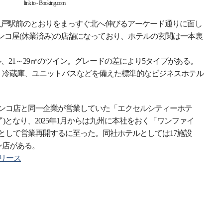
link to - Booking.com
。亀戸駅前のとおりをまっすぐ北へ伸びるアーケード通りに面し
ンコ屋(休業済み)の店舗になっており、ホテルの玄関は一本裏
。
ル、21～29㎡のツイン。グレードの差により5タイプがある。
、冷蔵庫、ユニットバスなどを備えた標準的なビジネスホテル
チンコ店と同一企業が営業していた「エクセルシティーホテ
終了)となり、2025年1月からは九州に本社をおく「ワンファイ
として営業再開するに至った。同社ホテルとしては17施設
ン店がある。
リリース