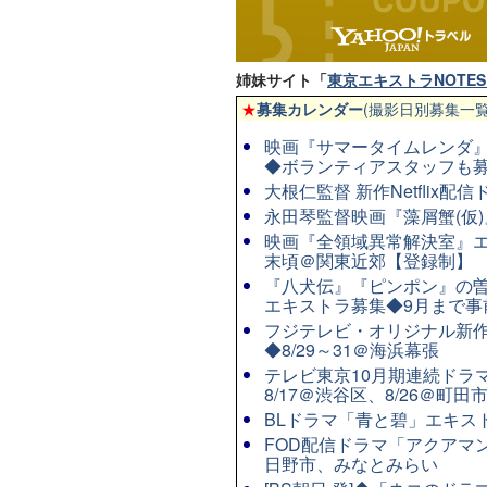
姉妹サイト「
東京エキストラNOTES 
★
募集カレンダー
(撮影日別募集一覧
映画『サマータイムレンダ』◆
◆ボランティアスタッフも
大根仁監督 新作Netflix
永田琴監督映画『藻屑蟹(仮)』
映画『全領域異常解決室』エ
末頃＠関東近郊【登録制】
『八犬伝』『ピンポン』の曽
エキストラ募集◆9月まで事
フジテレビ・オリジナル新作連
◆8/29～31＠海浜幕張
テレビ東京10月期連続ドラマ8
8/17＠渋谷区、8/26＠町田
BLドラマ「青と碧」エキストラ
FOD配信ドラマ「アクアマン
日野市、みなとみらい