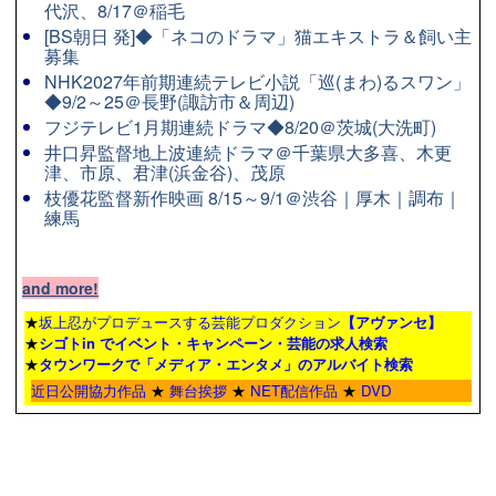
代沢、8/17＠稲毛
[BS朝日 発]◆「ネコのドラマ」猫エキストラ＆飼い主
募集
NHK2027年前期連続テレビ小説「巡(まわ)るスワン」
◆9/2～25＠長野(諏訪市＆周辺)
フジテレビ1月期連続ドラマ◆8/20＠茨城(大洗町)
井口昇監督地上波連続ドラマ＠千葉県大多喜、木更
津、市原、君津(浜金谷)、茂原
枝優花監督新作映画 8/15～9/1＠渋谷｜厚木｜調布｜
練馬
and more!
★
坂上忍がプロデュースする芸能プロダクション
【アヴァンセ】
★
シゴトin でイベント・キャンペーン・芸能の求人検索
★
タウンワーク
で「メディア・エンタメ」のアルバイト検索
近日公開協力作品
★
舞台挨拶
★
NET配信作品
★
DVD