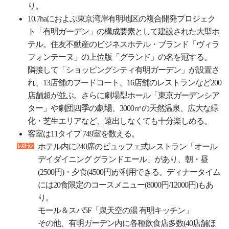
り。
10.7haにおよぶ東京湾岸有明地区の複合開発プロジェク
ト「有明ガーデン」の構成要素として建設された大型ホ
テル。住友不動産のビジネスホテル・ブランド「ヴィラ
フォンテーヌ」の上位版「グランド」の名を冠する。
隣接して「ショッピングシティ有明ガーデン」が設置さ
れ、13店舗のフードコート、16店舗のレストランなど200
店舗超が並ぶ。さらに劇場型ホール「東京ガーデンシア
ター」や劇団四季の劇場、3000㎡の天然温泉、広大な緑
化・芝生エリアなど、遠出しなくても十分楽しめる。
客室は11タイプ 749室を数える。
ホテル内に240席のビュッフェ式レストラン「オール
デイダイニング グランドエール」があり、朝・昼
(2500円)・夕食(4500円)が利用できる。ディナータイム
には20食限定のコースメニュー(8000円/12000円)もあ
り。
モール＆スパ5F「泉天空の湯 有明キッチン」
その他、有明ガーデン内に各種飲食店多数(40店舗ほ