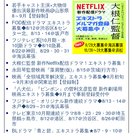
若手キャスト主演×大物俳
優出演最新作映画@山形県
8～9月【登録制】
FOD配信ドラマ エキストラ
募集◆8/12＠渋谷区&セン
ター北、8/13・14＠坂戸市
フジテレビ系[10月期・水
10]新ドラマ◆8/10急募、
8/22＠神田、8/29・30・31
＠海浜幕張
大根仁監督 新作Netflix配信ドラマ！エキストラ募集！
永田琴監督映画『藻屑蟹(仮)』8/15＠茨城(行方市)
映画『全領域異常解決室』エキストラ募集◆8月初旬
～9月末頃＠関東近郊【登録制】
『八犬伝』『ピンポン』の曽利文彦監督 新作劇場用
映画エキストラ募集◆9月まで事前登録受付中
フジテレビ・オリジナル新作連続ドラマ◆8/13・14＠
水戸◆8/29～31＠海浜幕張
テレビ東京10月期連続ドラマ8/8・23・29・30＠埼玉
県鶴ヶ島市、8/12＠港区、8/17＠渋谷区、8/26＠町田
市
BLドラマ「青と碧」エキストラ募集★8/7・9・10＠