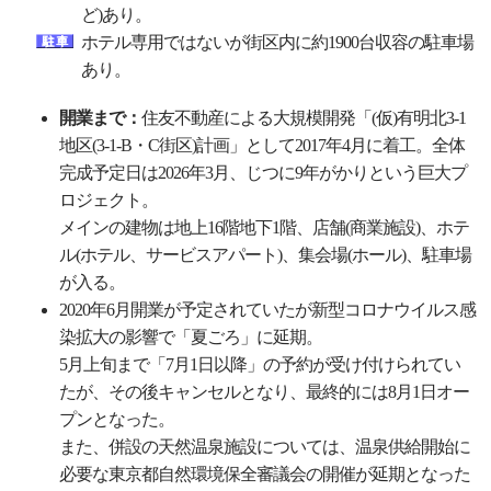
ど)あり。
ホテル専用ではないが街区内に約1900台収容の駐車場
あり。
開業まで：
住友不動産による大規模開発「(仮)有明北3-1
地区(3-1-B・C街区)計画」として2017年4月に着工。全体
完成予定日は2026年3月、じつに9年がかりという巨大プ
ロジェクト。
メインの建物は地上16階地下1階、店舗(商業施設)、ホテ
ル(ホテル、サービスアパート)、集会場(ホール)、駐車場
が入る。
2020年6月開業が予定されていたが新型コロナウイルス感
染拡大の影響で「夏ごろ」に延期。
5月上旬まで「7月1日以降」の予約が受け付けられてい
たが、その後キャンセルとなり、最終的には8月1日オー
プンとなった。
また、併設の天然温泉施設については、温泉供給開始に
必要な東京都自然環境保全審議会の開催が延期となった