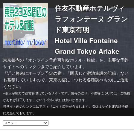
住友不動産ホテルヴィ
ラフォンテーヌ グラン
ド東京有明
Hotel Villa Fontaine
Grand Tokyo Ariake
東京都内の「オンライン予約可能なホテル・旅館」を、主要な予約
サイトへのリンクつきでご紹介しています。
「
近い将来にオープン予定の宿
」「
閉店した宿泊施設の記録
」など
も蓄積していますので、東京の宿にまつわる各種調べものにご活用
ください。
※個人が独力で運営管理しているサイトです。情報の誤り、不備等については「ご指摘
があれば訂正します」という以外の責任は負いかねます。
当サイト内のリンクにはアフィリエイト広告が含まれます。収益はサイト運営維持費
に充当しております。