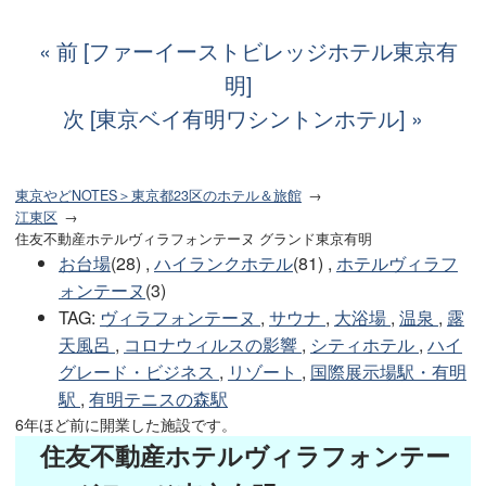
前 [ファーイーストビレッジホテル東京有
明]
次 [東京ベイ有明ワシントンホテル]
東京やどNOTES＞東京都23区のホテル＆旅館
江東区
住友不動産ホテルヴィラフォンテーヌ グランド東京有明
お台場
(28) ,
ハイランクホテル
(81) ,
ホテルヴィラフ
ォンテーヌ
(3)
TAG
:
ヴィラフォンテーヌ
,
サウナ
,
大浴場
,
温泉
,
露
天風呂
,
コロナウィルスの影響
,
シティホテル
,
ハイ
グレード・ビジネス
,
リゾート
,
国際展示場駅・有明
駅
,
有明テニスの森駅
6年ほど前に開業した施設です。
住友不動産ホテルヴィラフォンテー