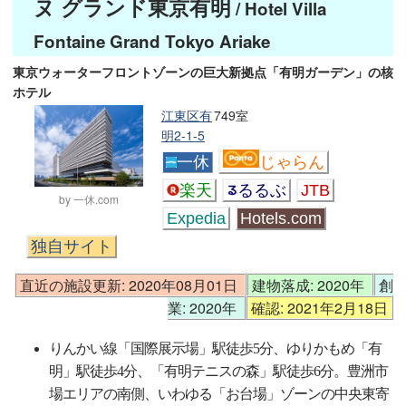
ヌ グランド東京有明
/ Hotel Villa
Fontaine Grand Tokyo Ariake
東京ウォーターフロントゾーンの巨大新拠点「有明ガーデン」の核
ホテル
江東区有
749室
明2-1-5
一休
じゃらん
楽天
るるぶ
JTB
by 一休.com
Expedia
Hotels.com
独自サイト
直近の施設更新: 2020年08月01日
建物落成: 2020年
創
業: 2020年
確認: 2021年2月18日
りんかい線「国際展示場」駅徒歩5分、ゆりかもめ「有
明」駅徒歩4分、「有明テニスの森」駅徒歩6分。豊洲市
場エリアの南側、いわゆる「お台場」ゾーンの中央東寄