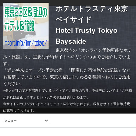
ホテルトラスティ東京
ベイサイド
Hotel Trusty Tokyo
Baysaide
東京都内の「オンライン予約可能なホテ
ル・旅館」を、主要な予約サイトへのリンクつきでご紹介していま
す。
「
近い将来にオープン予定の宿
」「
閉店した宿泊施設の記録
」など
も蓄積していますので、東京の宿にまつわる各種調べものにご活用
ください。
※個人が独力で運営管理しているサイトです。情報の誤り、不備等については「ご指摘
があれば訂正します」という以外の責任は負いかねます。
当サイト内のリンクにはアフィリエイト広告が含まれます。収益はサイト運営維持費
に充当しております。