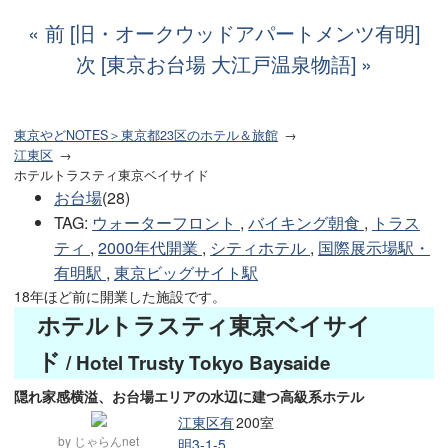
前 [旧・オークウッドアパートメンツ有明]
次 [東京お台場 大江戸温泉物語]
東京やどNOTES＞東京都23区のホテル＆旅館
江東区
ホテルトラスティ東京ベイサイド
お台場
(28)
TAG
:
ウォーターフロント
,
バイキング朝食
,
トラス
ティ
,
2000年代開業
,
シティホテル
,
国際展示場駅・
有明駅
,
東京ビッグサイト駅
18年ほど前に開業した施設です。
ホテルトラスティ東京ベイサイ
ド
/ Hotel Trusty Tokyo Baysaide
隠れ家感横溢、お台場エリアの水辺に建つ高級系ホテル
江東区有
200室
by じゃらんnet
明3-1-5