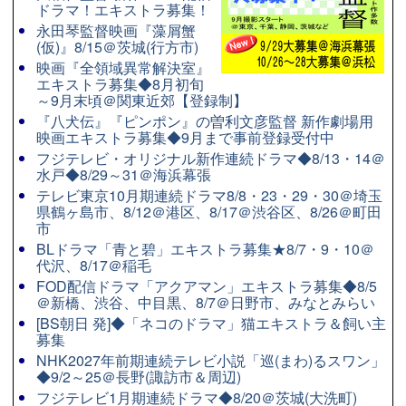
ドラマ！エキストラ募集！
永田琴監督映画『藻屑蟹
(仮)』8/15＠茨城(行方市)
映画『全領域異常解決室』
エキストラ募集◆8月初旬
～9月末頃＠関東近郊【登録制】
『八犬伝』『ピンポン』の曽利文彦監督 新作劇場用
映画エキストラ募集◆9月まで事前登録受付中
フジテレビ・オリジナル新作連続ドラマ◆8/13・14＠
水戸◆8/29～31＠海浜幕張
テレビ東京10月期連続ドラマ8/8・23・29・30＠埼玉
県鶴ヶ島市、8/12＠港区、8/17＠渋谷区、8/26＠町田
市
BLドラマ「青と碧」エキストラ募集★8/7・9・10＠
代沢、8/17＠稲毛
FOD配信ドラマ「アクアマン」エキストラ募集◆8/5
＠新橋、渋谷、中目黒、8/7＠日野市、みなとみらい
[BS朝日 発]◆「ネコのドラマ」猫エキストラ＆飼い主
募集
NHK2027年前期連続テレビ小説「巡(まわ)るスワン」
◆9/2～25＠長野(諏訪市＆周辺)
フジテレビ1月期連続ドラマ◆8/20＠茨城(大洗町)