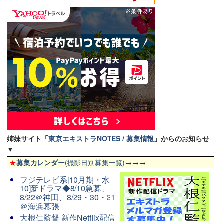
姉妹サイト「
東京エキストラNOTES / 募集情報
」からのお知らせ
▼
★
募集カレンダー
(撮影日別募集一覧)
→→→
フジテレビ系[10月期・水
10]新ドラマ◆8/10急募、
8/22＠神田、8/29・30・31
＠海浜幕張
大根仁監督 新作Netflix配信