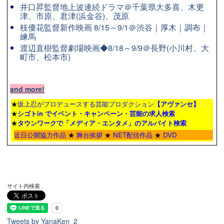
井口昇監督地上波連続ドラマ＠千葉県大多喜、木更
津、市原、君津(浜金谷)、茂原
枝優花監督新作映画 8/15～9/1＠渋谷｜厚木｜調布｜
練馬
渡辺直樹監督劇場映画◆8/18～9/9＠長野(小川村、大
町市、松本市)
and more!
★
坂上忍がプロデュースする芸能プロダクション
【アヴァンセ】
★
シゴトin でイベント・キャンペーン・芸能の求人検索
★
タウンワーク
で「メディア・エンタメ」のアルバイト検索
近日公開協力作品
★
舞台挨拶
★
NET配信作品
★
DVD
サイト内検索
Tweets by YanaKen_2