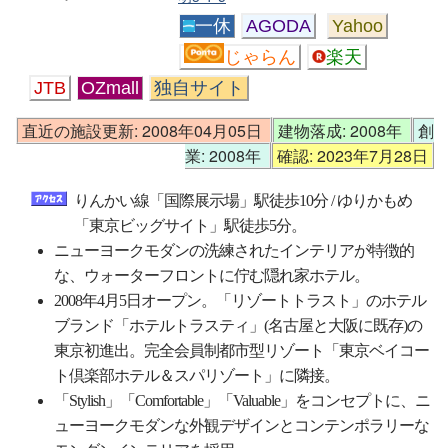
一休
AGODA
Yahoo
じゃらん
楽天
JTB
OZmall
独自サイト
直近の施設更新: 2008年04月05日
建物落成: 2008年
創
業: 2008年
確認: 2023年7月28日
りんかい線「国際展示場」駅徒歩10分 / ゆりかもめ
「東京ビッグサイト」駅徒歩5分。
ニューヨークモダンの洗練されたインテリアが特徴的
な、ウォーターフロントに佇む隠れ家ホテル。
2008年4月5日オープン。「リゾートトラスト」のホテル
ブランド「ホテルトラスティ」(名古屋と大阪に既存)の
東京初進出。完全会員制都市型リゾート「東京ベイコー
ト倶楽部ホテル＆スパリゾート」に隣接。
「Stylish」「Comfortable」「Valuable」をコンセプトに、ニ
ューヨークモダンな外観デザインとコンテンポラリーな