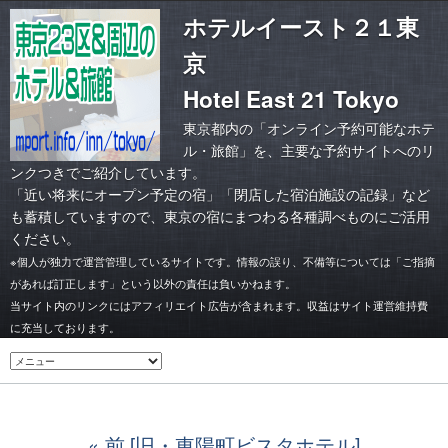
ホテルイースト２１東
京
Hotel East 21 Tokyo
東京都内の「オンライン予約可能なホテ
ル・旅館」を、主要な予約サイトへのリ
ンクつきでご紹介しています。
「
近い将来にオープン予定の宿
」「
閉店した宿泊施設の記録
」など
も蓄積していますので、東京の宿にまつわる各種調べものにご活用
ください。
※個人が独力で運営管理しているサイトです。情報の誤り、不備等については「ご指摘
があれば訂正します」という以外の責任は負いかねます。
当サイト内のリンクにはアフィリエイト広告が含まれます。収益はサイト運営維持費
に充当しております。
前 [旧・東陽町ビスタホテル]