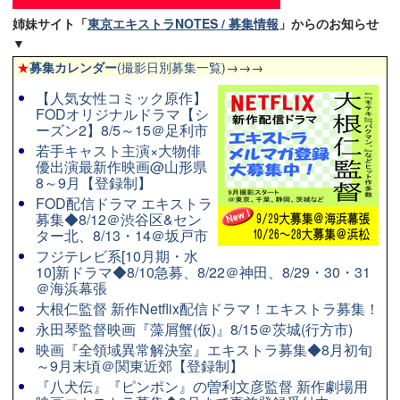
姉妹サイト「
東京エキストラNOTES / 募集情報
」からのお知らせ
▼
★
募集カレンダー
(撮影日別募集一覧)
→→→
【人気女性コミック原作】
FODオリジナルドラマ【シ
ーズン2】8/5～15＠足利市
若手キャスト主演×大物俳
優出演最新作映画@山形県
8～9月【登録制】
FOD配信ドラマ エキストラ
募集◆8/12＠渋谷区&セン
ター北、8/13・14＠坂戸市
フジテレビ系[10月期・水
10]新ドラマ◆8/10急募、8/22＠神田、8/29・30・31
＠海浜幕張
大根仁監督 新作Netflix配信ドラマ！エキストラ募集！
永田琴監督映画『藻屑蟹(仮)』8/15＠茨城(行方市)
映画『全領域異常解決室』エキストラ募集◆8月初旬
～9月末頃＠関東近郊【登録制】
『八犬伝』『ピンポン』の曽利文彦監督 新作劇場用