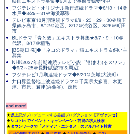
映画エキストラ募集◆9月まで事前登録受付中
フジテレビ・オリジナル新作連続ドラマ◆8/13・14＠
水戸◆8/29～31＠海浜幕張
テレビ東京10月期連続ドラマ8/8・23・29・30＠埼玉
県鶴ヶ島市、8/12＠港区、8/17＠渋谷区、8/26＠町田
市
BLドラマ「青と碧」エキストラ募集★8/7・9・10＠
代沢、8/17＠稲毛
[BS朝日 発]◆「ネコのドラマ」猫エキストラ＆飼い主
募集
NHK2027年前期連続テレビ小説「巡(まわ)るスワン」
◆9/2～25＠長野(諏訪市＆周辺)
フジテレビ1月期連続ドラマ◆8/20＠茨城(大洗町)
井口昇監督地上波連続ドラマ＠千葉県大多喜、木更
津、市原、君津(浜金谷)、茂原
and more!
★
坂上忍がプロデュースする芸能プロダクション
【アヴァンセ】
★
シゴトin でイベント・キャンペーン・芸能の求人検索
★
タウンワーク
で「メディア・エンタメ」のアルバイト検索
近日公開協力作品
★
舞台挨拶
★
NET配信作品
★
DVD