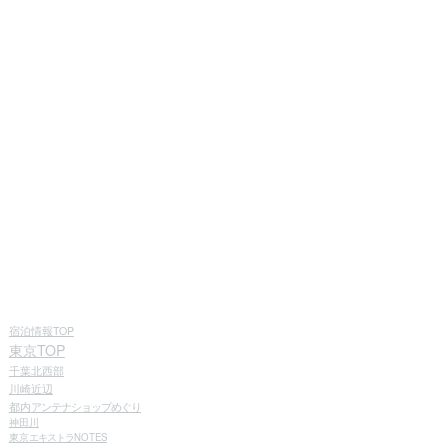
宿泊情報TOP
東京TOP
千葉北西部
川崎近辺
都内
アンテナショップめぐり
神田川
東京
エキストラ
NOTES