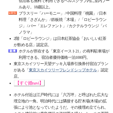
宿泊客も無料で利用できるヘルスクラブ内に室内プー
ルあり。18歳以上。
ブラスリー「ハーモニー」 / 中国料理「桃園」 / 日本
料理「さざんか」 / 鉄板焼「木場」 / 「ロビーラウン
ジ」 / バー「エレファント」 / カクテルラウンジ「パ
ノラマ」
2階「ロビーラウンジ」は日本紅茶協会「おいしい紅茶
が飲める店」認定店。
ホテルが所在する「東京イースト21」の有料駐車場が
利用できる。宿泊者優待価格一泊1000円。
東京スカイツリー天望デッキ入場券引換券付宿泊プラン
がある「
東京スカイツリーフレンドシップホテル
」認定
店。
【すぐ婚navi】
ホテル付近は江戸時代には「六万坪」と呼ばれた広大な
埋立地の一角。明治時代には隣接する貯木場(木場)の拡
張により池となっていたようだ。その後埋め立てられ、