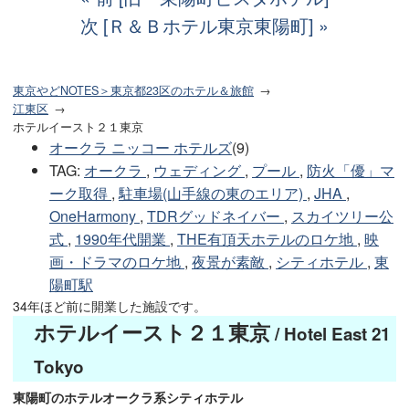
次 [Ｒ＆Ｂホテル東京東陽町]
東京やどNOTES＞東京都23区のホテル＆旅館
江東区
ホテルイースト２１東京
オークラ ニッコー ホテルズ
(9)
TAG
:
オークラ
,
ウェディング
,
プール
,
防火「優」マ
ーク取得
,
駐車場(山手線の東のエリア)
,
JHA
,
OneHarmony
,
TDRグッドネイバー
,
スカイツリー公
式
,
1990年代開業
,
THE有頂天ホテルのロケ地
,
映
画・ドラマのロケ地
,
夜景が素敵
,
シティホテル
,
東
陽町駅
34年ほど前に開業した施設です。
ホテルイースト２１東京
/ Hotel East 21
Tokyo
東陽町のホテルオークラ系シティホテル