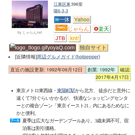
江東区東
396室
陽6-3-3
一休
Yahoo
じゃらん
楽天
by じゃらんnet
JTB
knt!
yoyaQ.com
独自サイト
[近隣情報]
周辺グルメガイド(hotpepper)
直近の施設更新: 1992年09月12日
創業: 1992年
確認:
2017年4月17日
東京メトロ東西線・
東陽町駅
から北方、 徒歩だと意外に
遠くて7分ぐらいかかるが、 快適なショッピングセンタ
ーとの複合ゾーン「東京イースト21」内にあるためなに
かと便利。
夏季は広大なガーデンプールあり。3歳未満不可。宿
泊客は割引価格。