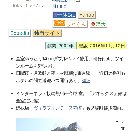
link to - じゃらんnet
川1-8-2
一休Biz
Yahoo
じゃらん
楽天
Expedia
独自サイト
創業: 2001年
確認: 2016年11月12日
全室ゆったり140cmダブルベッド使用、朝食付き。ツイ
ンルームも5室あり。
日曜夜・月曜朝と夜・火曜朝は東京駅←→近辺の系列各
ホテルの間で送迎バス運行あり。
詳細
インターネット接続無料(一部客室。「アネックス」館は
全室に完備)
姉妹店「
ヴィラフォンテーヌ箱崎
」も茅場町徒歩圏内。
←
す