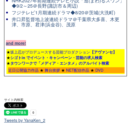
NHK2027年前期連続テレビ小説「巡(まわ)るスワン」
◆9/2～25＠長野(諏訪市＆周辺)
フジテレビ1月期連続ドラマ◆8/20＠茨城(大洗町)
井口昇監督地上波連続ドラマ＠千葉県大多喜、木更
津、市原、君津(浜金谷)、茂原
and more!
★
坂上忍がプロデュースする芸能プロダクション
【アヴァンセ】
★
シゴトin でイベント・キャンペーン・芸能の求人検索
★
タウンワーク
で「メディア・エンタメ」のアルバイト検索
近日公開協力作品
★
舞台挨拶
★
NET配信作品
★
DVD
サイト内検索
Tweets by YanaKen_2