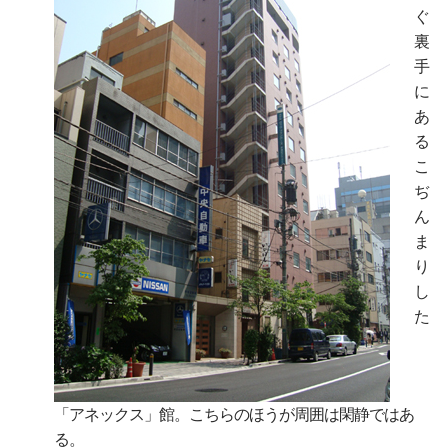
ぐ
裏
手
に
あ
る
こ
ぢ
ん
ま
り
し
た
「アネックス」館。こちらのほうが周囲は閑静ではあ
る。