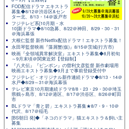
FOD配信ドラマ エキストラ
募集◆8/12＠渋谷区&セン
ター北、8/13・14＠坂戸市
フジテレビ系[10月期・水
10]新ドラマ◆8/10急募、8/22＠神田、8/29・30・31
＠海浜幕張
大根仁監督 新作Netflix配信ドラマ！エキストラ募集！
永田琴監督映画『藻屑蟹(仮)』8/15＠茨城(行方市)
映画『全領域異常解決室』エキストラ募集◆8月初旬
～9月末頃＠関東近郊【登録制】
『八犬伝』『ピンポン』の曽利文彦監督 新作劇場用
映画エキストラ募集◆9月まで事前登録受付中
フジテレビ・オリジナル新作連続ドラマ◆8/13・14＠
水戸◆8/29～31＠海浜幕張
テレビ東京10月期連続ドラマ8/8・23・29・30＠埼玉
県鶴ヶ島市、8/12＠港区、8/17＠渋谷区、8/26＠町田
市
BLドラマ「青と碧」エキストラ募集★8/7・9・10＠
代沢、8/17＠稲毛
[BS朝日 発]◆「ネコのドラマ」猫エキストラ＆飼い主
募集