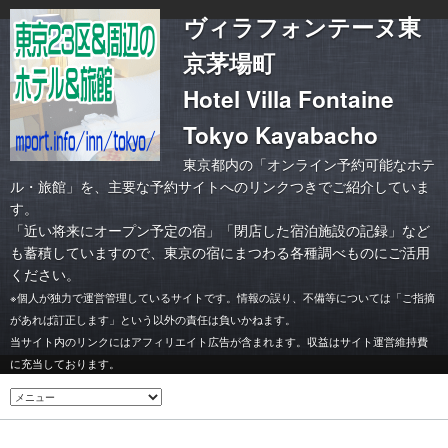
ヴィラフォンテーヌ東
京茅場町
Hotel Villa Fontaine
Tokyo Kayabacho
東京都内の「オンライン予約可能なホテ
ル・旅館」を、主要な予約サイトへのリンクつきでご紹介していま
す。
「
近い将来にオープン予定の宿
」「
閉店した宿泊施設の記録
」など
も蓄積していますので、東京の宿にまつわる各種調べものにご活用
ください。
※個人が独力で運営管理しているサイトです。情報の誤り、不備等については「ご指摘
があれば訂正します」という以外の責任は負いかねます。
当サイト内のリンクにはアフィリエイト広告が含まれます。収益はサイト運営維持費
に充当しております。