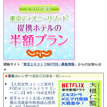
姉妹サイト「
東京エキストラNOTES / 募集情報
」からのお知らせ
▼
★
募集カレンダー
(撮影日別募集一覧)
→→→
【人気女性コミック原作】
FODオリジナルドラマ【シ
ーズン2】8/5～15＠足利市
若手キャスト主演×大物俳
優出演最新作映画@山形県
8～9月【登録制】