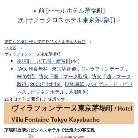
前 [パールホテル茅場町]
次 [サクラクロスホテル東京茅場町]
東京やどNOTES＞東京都23区のホテル＆旅館
中央区
ヴィラフォンテーヌ東京茅場町
茅場町・八丁堀・新富町
(44)
TAG
:
朝食無料
,
東京駅送迎
,
ヴィラフォンテーヌ
,
Wifi対応
,
防火「優」マーク取得
,
防火「適」マーク
取得
,
2000年代開業
,
現地写真
,
ハイグレード・ビジ
ネス
,
ビジネスホテル
,
茅場町駅
25年ほど前に開業した施設です。
ヴィラフォンテーヌ東京茅場町
/ Hotel
Villa Fontaine Tokyo Kayabacho
茅場町近隣のビジネスホテルでは最大の客室数
中央区新
294室