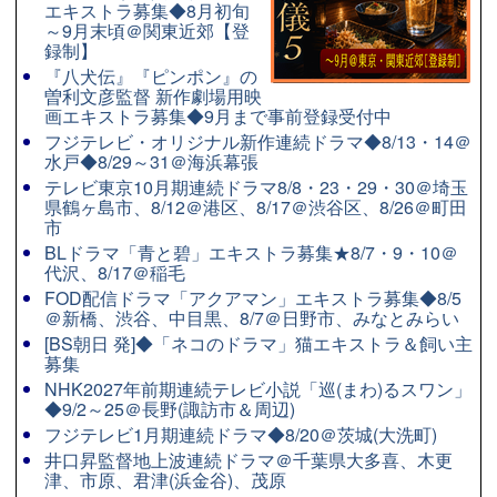
エキストラ募集◆8月初旬
～9月末頃＠関東近郊【登
録制】
『八犬伝』『ピンポン』の
曽利文彦監督 新作劇場用映
画エキストラ募集◆9月まで事前登録受付中
フジテレビ・オリジナル新作連続ドラマ◆8/13・14＠
水戸◆8/29～31＠海浜幕張
テレビ東京10月期連続ドラマ8/8・23・29・30＠埼玉
県鶴ヶ島市、8/12＠港区、8/17＠渋谷区、8/26＠町田
市
BLドラマ「青と碧」エキストラ募集★8/7・9・10＠
代沢、8/17＠稲毛
FOD配信ドラマ「アクアマン」エキストラ募集◆8/5
＠新橋、渋谷、中目黒、8/7＠日野市、みなとみらい
[BS朝日 発]◆「ネコのドラマ」猫エキストラ＆飼い主
募集
NHK2027年前期連続テレビ小説「巡(まわ)るスワン」
◆9/2～25＠長野(諏訪市＆周辺)
フジテレビ1月期連続ドラマ◆8/20＠茨城(大洗町)
井口昇監督地上波連続ドラマ＠千葉県大多喜、木更
津、市原、君津(浜金谷)、茂原