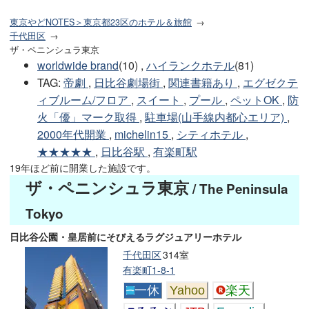
東京やどNOTES＞東京都23区のホテル＆旅館
千代田区
ザ・ペニンシュラ東京
worldwide brand
(10) ,
ハイランクホテル
(81)
TAG
:
帝劇
,
日比谷劇場街
,
関連書籍あり
,
エグゼクテ
ィブルーム/フロア
,
スイート
,
プール
,
ペットOK
,
防
火「優」マーク取得
,
駐車場(山手線内都心エリア)
,
2000年代開業
,
michelin15
,
シティホテル
,
★★★★★
,
日比谷駅
,
有楽町駅
19年ほど前に開業した施設です。
ザ・ペニンシュラ東京
/ The Peninsula
Tokyo
日比谷公園・皇居前にそびえるラグジュアリーホテル
千代田区
314室
有楽町1-8-1
一休
Yahoo
楽天