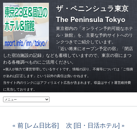
ザ・ペニンシュラ東京
The Peninsula Tokyo
東京都内の「オンライン予約可能なホテ
ル・旅館」を、主要な予約サイトへのリ
ンクつきでご紹介しています。
「
近い将来にオープン予定の宿
」「
閉店
した宿泊施設の記録
」なども蓄積していますので、東京の宿にまつ
わる各種調べものにご活用ください。
※個人が独力で運営管理しているサイトです。情報の誤り、不備等については「ご指摘
があれば訂正します」という以外の責任は負いかねます。
当サイト内のリンクにはアフィリエイト広告が含まれます。収益はサイト運営維持費
に充当しております。
前 [レム日比谷]
次 [旧・日活ホテル]