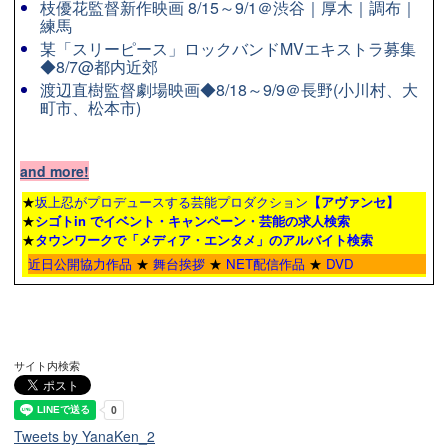
枝優花監督新作映画 8/15～9/1＠渋谷｜厚木｜調布｜
練馬
某「スリーピース」ロックバンドMVエキストラ募集
◆8/7@都内近郊
渡辺直樹監督劇場映画◆8/18～9/9＠長野(小川村、大
町市、松本市)
and more!
★
坂上忍がプロデュースする芸能プロダクション
【アヴァンセ】
★
シゴトin でイベント・キャンペーン・芸能の求人検索
★
タウンワーク
で「メディア・エンタメ」のアルバイト検索
近日公開協力作品
★
舞台挨拶
★
NET配信作品
★
DVD
サイト内検索
Tweets by YanaKen_2