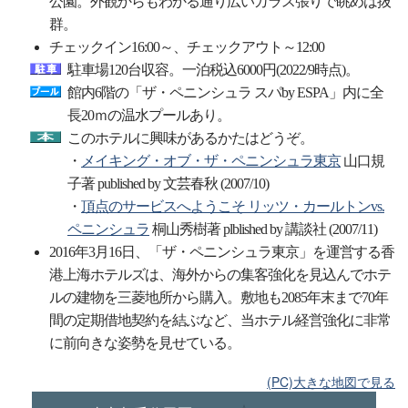
公園。外観からもわかる通り広いガラス張りで眺めは抜
群。
チェックイン16:00～、チェックアウト～12:00
駐車場120台収容。一泊税込6000円(2022/9時点)。
館内6階の「ザ・ペニンシュラ スパby ESPA」内に全
長20ｍの温水プールあり。
このホテルに興味があるかたはどうぞ。
・
メイキング・オブ・ザ・ペニンシュラ東京
山口規
子著 published by 文芸春秋 (2007/10)
・
頂点のサービスへようこそ リッツ・カールトンvs.
ペニンシュラ
桐山秀樹著 plblished by 講談社 (2007/11)
2016年3月16日、「ザ・ペニンシュラ東京」を運営する香
港上海ホテルズは、海外からの集客強化を見込んでホテ
ルの建物を三菱地所から購入。敷地も2085年末まで70年
間の定期借地契約を結ぶなど、当ホテル経営強化に非常
に前向きな姿勢を見せている。
(PC)大きな地図で見る