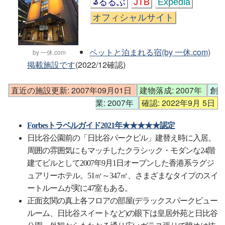
るるぶ
JTB
Expedia
オフィシャルサイト
ペットと泊まれる宿(by 一休.com)
by 一休.com
掲載施設です
(2022/12確認)
直近の施設更新: 2007年09月01日
建物落成: 2007年
創
業: 2007年
確認: 2022年9月 5日
Forbesトラベルガイド2021年★★★★★認定
日比谷公園前の「日比谷パークビル」建替え時に入居。
周囲の雰囲気にもマッチしたクラシック・モダンな24階
建てビルとして2007年9月1日オープンした香港系ラグジ
ュアリーホテル。51㎡～347㎡、さまざまなタイプのスイ
ートルームが実に47室もある。
正面玄関の真上各フロアの部屋(デラックスパークビュー
ルーム、日比谷スイートなど)の眼下は皇居外苑と日比谷