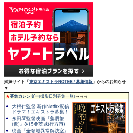
姉妹サイト「
東京エキストラNOTES / 募集情報
」からのお知らせ
▼
★
募集カレンダー
(撮影日別募集一覧)
→→→
大根仁監督 新作Netflix配信
ドラマ！エキストラ募集！
永田琴監督映画『藻屑蟹
(仮)』8/15＠茨城(行方市)
映画『全領域異常解決室』