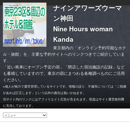
ナインアワーズウーマ
ン神田
Nine Hours woman
Kanda
東京都内の「オンライン予約可能なホテ
ル・旅館」を、主要な予約サイトへのリンクつきでご紹介していま
す。
「
近い将来にオープン予定の宿
」「
閉店した宿泊施設の記録
」など
も蓄積していますので、東京の宿にまつわる各種調べものにご活用
ください。
※個人が独力で運営管理しているサイトです。情報の誤り、不備等については「ご指摘
があれば訂正します」という以外の責任は負いかねます。
当サイト内のリンクにはアフィリエイト広告が含まれます。収益はサイト運営維持費
に充当しております。