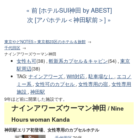
前 [ホテルSUI神田 by ABEST]
次 [アパホテル＜神田駅前＞]
東京やどNOTES＞東京都23区のホテル＆旅館
千代田区
ナインアワーズウーマン神田
女性も可
(38) ,
斬新系カプセル＆キャビン
(54) ,
東京
駅周辺
(38)
TAG
:
ナインアワーズ
,
Wifi対応
,
駐車場なし
,
エコノ
ミー系
,
女性可のカプセル
,
女性専用の宿
,
女性専用
施設
,
神田駅
9年ほど前に開業した施設です。
ナインアワーズウーマン神田
/ Nine
Hours woman Kanda
神田駅エリア初登場、女性専用のカプセルホテル
千代田区
70床