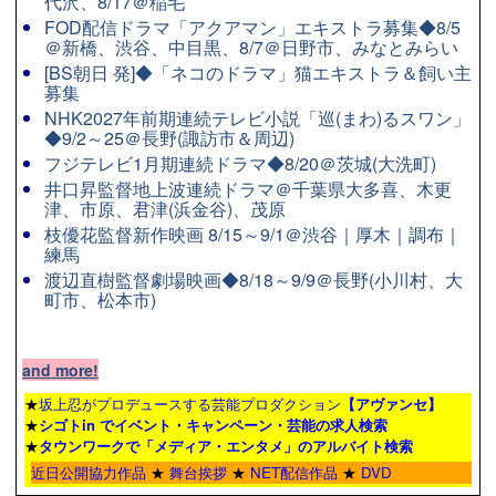
代沢、8/17＠稲毛
FOD配信ドラマ「アクアマン」エキストラ募集◆8/5
＠新橋、渋谷、中目黒、8/7＠日野市、みなとみらい
[BS朝日 発]◆「ネコのドラマ」猫エキストラ＆飼い主
募集
NHK2027年前期連続テレビ小説「巡(まわ)るスワン」
◆9/2～25＠長野(諏訪市＆周辺)
フジテレビ1月期連続ドラマ◆8/20＠茨城(大洗町)
井口昇監督地上波連続ドラマ＠千葉県大多喜、木更
津、市原、君津(浜金谷)、茂原
枝優花監督新作映画 8/15～9/1＠渋谷｜厚木｜調布｜
練馬
渡辺直樹監督劇場映画◆8/18～9/9＠長野(小川村、大
町市、松本市)
and more!
★
坂上忍がプロデュースする芸能プロダクション
【アヴァンセ】
★
シゴトin でイベント・キャンペーン・芸能の求人検索
★
タウンワーク
で「メディア・エンタメ」のアルバイト検索
近日公開協力作品
★
舞台挨拶
★
NET配信作品
★
DVD