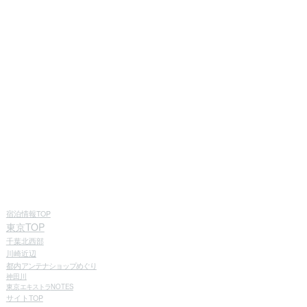
宿泊情報TOP
東京TOP
千葉北西部
川崎近辺
都内
アンテナショップめぐり
神田川
東京
エキストラ
NOTES
サイトTOP