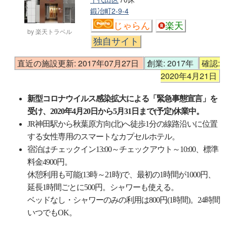
鍛冶町2-9-4
じゃらん
楽天
by 楽天トラベル
独自サイト
直近の施設更新: 2017年07月27日
創業: 2017年
確認:
2020年4月21日
新型コロナウイルス感染拡大による「緊急事態宣言」を
受け、2020年4月20日から5月31日まで(予定)休業中。
JR神田駅から秋葉原方向(北)へ徒歩1分の線路沿いに位置
する女性専用のスマートなカプセルホテル。
宿泊はチェックイン13:00～チェックアウト～10:00、標準
料金4900円。
休憩利用も可能(13時～21時)で、最初の1時間が1000円、
延長1時間ごとに500円。シャワーも使える。
ベッドなし・シャワーのみの利用は800円(1時間)。24時間
いつでもOK。