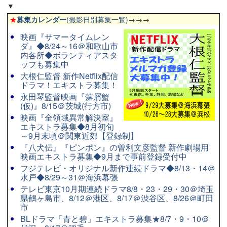
▼
★
募集カレンダー
(撮影日別募集一覧)
→→→
映画『サマータイムレン
ダ』◆8/24～16＠和歌山市
内各所◆ボランティアスタ
ッフも募集中
大根仁監督 新作Netflix配信
ドラマ！エキストラ募集！
永田琴監督映画『藻屑蟹
(仮)』8/15＠茨城(行方市)
映画『全領域異常解決室』
エキストラ募集◆8月初旬
～9月末頃＠関東近郊【登録制】
『八犬伝』『ピンポン』の曽利文彦監督 新作劇場用
映画エキストラ募集◆9月まで事前登録受付中
フジテレビ・オリジナル新作連続ドラマ◆8/13・14＠
水戸◆8/29～31＠海浜幕張
テレビ東京10月期連続ドラマ8/8・23・29・30＠埼玉
県鶴ヶ島市、8/12＠港区、8/17＠渋谷区、8/26＠町田
市
BLドラマ「青と碧」エキストラ募集★8/7・9・10＠