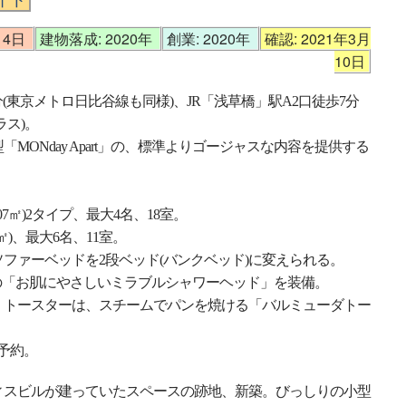
14日
建物落成: 2020年
創業: 2020年
確認: 2021年3月
10日
分(東京メトロ日比谷線も同様)、JR「浅草橋」駅A2口徒歩7分
ラス)。
MONday Apart」の、標準よりゴージャスな内容を提供する
07㎡)2タイプ、最大4名、18室。
㎡)、最大6名、11室。
ファーベッドを2段ベッド(バンクベッド)に変えられる。
の「お肌にやさしいミラブルシャワーヘッド」を装備。
。トースターは、スチームでパンを焼ける「バルミューダトー
予約。
ィスビルが建っていたスペースの跡地、新築。びっしりの小型