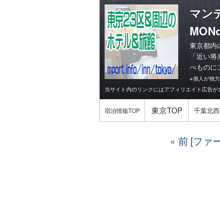
マン
MONd
東京都内
「
近い将
べものに
※個人が独
当サイト内のリンクにはアフィリエイト広告が
東京TOP
千葉北西
宿泊情報TOP
前 [フ