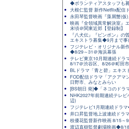
◆ボランティアスタッフも
大根仁監督 新作Netflix
永田琴監督映画『藻屑蟹(仮)』
映画『全領域異常解決室』エ
末頃＠関東近郊【登録制】
『八犬伝』『ピンポン』の曽
エキストラ募集◆9月まで事
フジテレビ・オリジナル新作連
◆8/29～31＠海浜幕張
テレビ東京10月期連続ドラマ8
8/17＠渋谷区、8/26＠町田
BLドラマ「青と碧」エキストラ
FOD配信ドラマ「アクアマン
日野市、みなとみらい
[BS朝日 発]◆「ネコのド
NHK2027年前期連続テレビ
辺)
フジテレビ1月期連続ドラマ◆8
井口昇監督地上波連続ドラマ
枝優花監督新作映画 8/15～
渡辺直樹監督劇場映画◆8/1