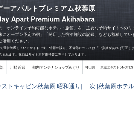
デーアパルトプレミアム秋葉原
ay Apart Premium Akihabara
の「オンライン予約可能なホテル・旅館」を、主要な予約サイトへのリ
来にオープン予定の宿
」「
閉店した宿泊施設の記録
」なども蓄積してい
ご活用ください。
力で運営管理しているサイトです。情報の誤り、不備等については「ご指摘があれば訂正し
含まれます。収益はサイト運営維持費に充当しております。
部
川崎近辺
都内
アンテナショップめぐり
神田川
東京
エキストラ
NOTES
ァーストキャビン秋葉原 昭和通り]
次 [秋葉原ホテ