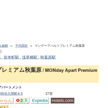
＆旅館
千代田区
マンデーアパルトプレミアム秋葉原
)
応
,
岩本町駅
,
浅草橋駅
,
秋葉原駅
プレミアム秋葉原
/ MONday Apart Premium
アパートメント
田佐久間町4-5
27室
ゃらん
楽天
Expedia
Hotels.com
イト