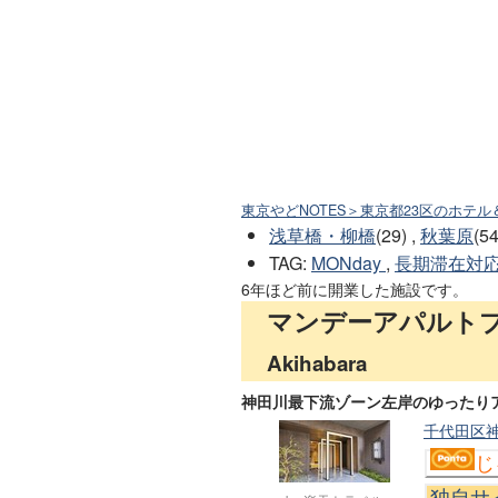
東京やどNOTES＞東京都23区のホテル
浅草橋・柳橋
(29) ,
秋葉原
(54
TAG
:
MONday
,
長期滞在対
6年ほど前に開業した施設です。
マンデーアパルト
Akihabara
神田川最下流ゾーン左岸のゆったり
千代田区神
じ
独自サ