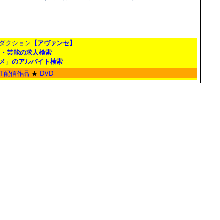
ダクション
【アヴァンセ】
ン・芸能の求人検索
メ」のアルバイト検索
ET配信作品
★
DVD