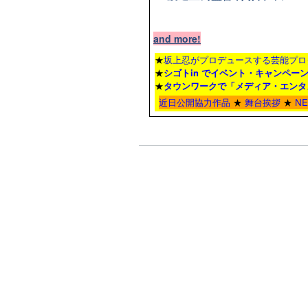
and more!
★
坂上忍がプロデュースする芸能プロ
★
シゴトin でイベント・キャンペー
★
タウンワーク
で「メディア・エンタ
近日公開協力作品
★
舞台挨拶
★
N