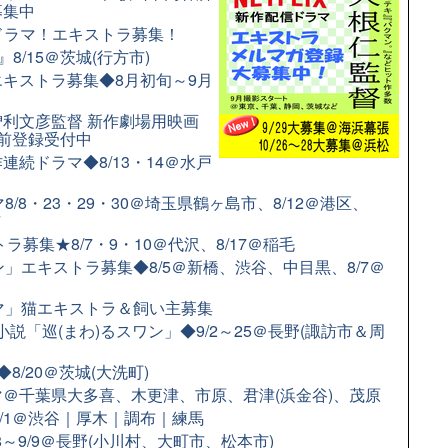
募集中
配信ドラマ！エキストラ募集！
8/15＠茨城(行方市)
キストラ募集◆8月初旬～9月
利文彦監督 新作劇場用映画
前登録受付中
続ドラマ◆8/13・14＠水戸
/8・23・29・30＠埼玉県鶴ヶ島市、8/12＠港区、
市
募集★8/7・9・10＠代沢、8/17＠稲毛
」エキストラ募集◆8/5＠新橋、渋谷、中目黒、8/7＠
ラマ」猫エキストラ＆飼い主募集
小説「巡(まわ)るスワン」◆9/2～25＠長野(諏訪市＆周
/20＠茨城(大洗町)
＠千葉県大多喜、木更津、市原、君津(浜金谷)、茂原
9/1＠渋谷｜厚木｜調布｜練馬
8～9/9＠長野(小川村、大町市、松本市)