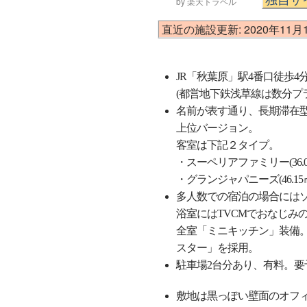
by 楽天トラベル
直近の施設更新: 2020年11月
JR「秋葉原」駅4番口徒歩4
(都営地下鉄浅草線は数分プ
名前が表す通り、長期滞在型「
上位バージョン。
客室は下記２タイプ。
・スーペリアファミリー(36.
・グランジャパニーズ(46.15
多人数での宿泊の場合にはソ
浴室にはTVCMでおなじみ
全室「ミニキッチン」装備
スター」を採用。
駐車場2台分あり、有料。要
敷地は黒っぽい壁面のオフ