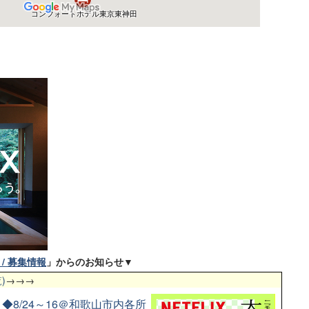
/ 募集情報
」からのお知らせ▼
)
→→→
8/24～16＠和歌山市内各所