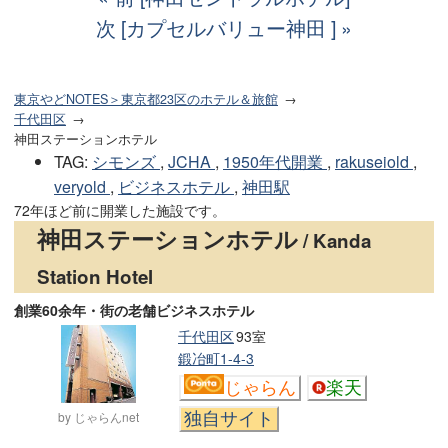
次 [カプセルバリュー神田 ]
東京やどNOTES＞東京都23区のホテル＆旅館
千代田区
神田ステーションホテル
TAG
:
シモンズ
,
JCHA
,
1950年代開業
,
rakuseiold
,
veryold
,
ビジネスホテル
,
神田駅
72年ほど前に開業した施設です。
神田ステーションホテル
/ Kanda
Station Hotel
創業60余年・街の老舗ビジネスホテル
千代田区
93室
鍛冶町1-4-3
じゃらん
楽天
by じゃらんnet
独自サイト