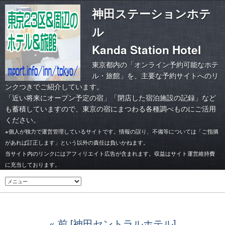
神田ステーションホテ
ル
Kanda Station Hotel
東京都内の「オンライン予約可能なホテ
ル・旅館」を、主要な予約サイトへのリ
ンクつきでご紹介しています。
「
近い将来にオープン予定の宿
」「
閉店した宿泊施設の記録
」など
も蓄積していますので、東京の宿にまつわる各種調べものにご活用
ください。
※個人が独力で運営管理しているサイトです。情報の誤り、不備等については「ご指摘
があれば訂正します」という以外の責任は負いかねます。
当サイト内のリンクにはアフィリエイト広告が含まれます。収益はサイト運営維持費
に充当しております。
前 [神田セントラルホテル]