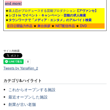
and more!
★
坂上忍がプロデュースする芸能プロダクション
【アヴァンセ】
★
シゴトin でイベント・キャンペーン・芸能の求人検索
★
タウンワーク
で「メディア・エンタメ」のアルバイト検索
近日公開協力作品
★
舞台挨拶
★
NET配信作品
★
DVD
サイト内検索
Tweets by YanaKen_2
カテゴリ&ハイライト
これからオープンする施設
最近オープンした施設
創業が古い老舗