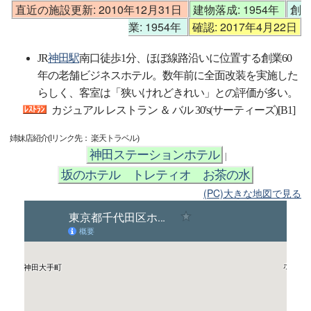
直近の施設更新: 2010年12月31日
建物落成: 1954年
創
業: 1954年
確認: 2017年4月22日
JR
神田駅
南口徒歩1分、ほぼ線路沿いに位置する創業60
年の老舗ビジネスホテル。数年前に全面改装を実施した
らしく、客室は「狭いけれどきれい」との評価が多い。
カジュアル レストラン ＆ バル 30's(サーティーズ)[B1]
姉妹店紹介(lリンク先： 楽天トラベル)
神田ステーションホテル
|
坂のホテル トレティオ お茶の水
(PC)大きな地図で見る