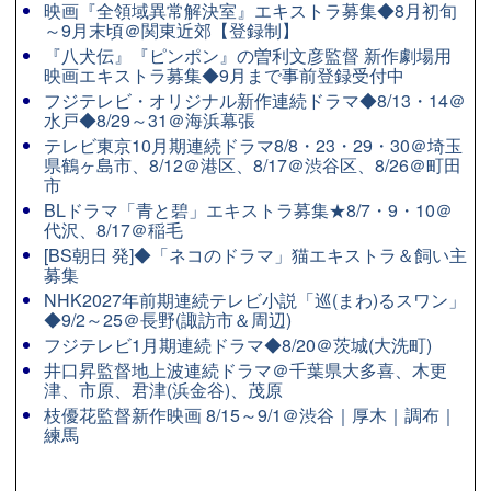
映画『全領域異常解決室』エキストラ募集◆8月初旬
～9月末頃＠関東近郊【登録制】
『八犬伝』『ピンポン』の曽利文彦監督 新作劇場用
映画エキストラ募集◆9月まで事前登録受付中
フジテレビ・オリジナル新作連続ドラマ◆8/13・14＠
水戸◆8/29～31＠海浜幕張
テレビ東京10月期連続ドラマ8/8・23・29・30＠埼玉
県鶴ヶ島市、8/12＠港区、8/17＠渋谷区、8/26＠町田
市
BLドラマ「青と碧」エキストラ募集★8/7・9・10＠
代沢、8/17＠稲毛
[BS朝日 発]◆「ネコのドラマ」猫エキストラ＆飼い主
募集
NHK2027年前期連続テレビ小説「巡(まわ)るスワン」
◆9/2～25＠長野(諏訪市＆周辺)
フジテレビ1月期連続ドラマ◆8/20＠茨城(大洗町)
井口昇監督地上波連続ドラマ＠千葉県大多喜、木更
津、市原、君津(浜金谷)、茂原
枝優花監督新作映画 8/15～9/1＠渋谷｜厚木｜調布｜
練馬