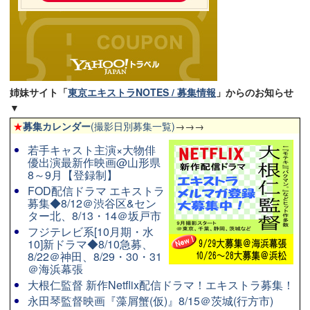
姉妹サイト「
東京エキストラNOTES / 募集情報
」からのお知らせ
▼
★
募集カレンダー
(撮影日別募集一覧)
→→→
若手キャスト主演×大物俳
優出演最新作映画@山形県
8～9月【登録制】
FOD配信ドラマ エキストラ
募集◆8/12＠渋谷区&セン
ター北、8/13・14＠坂戸市
フジテレビ系[10月期・水
10]新ドラマ◆8/10急募、
8/22＠神田、8/29・30・31
＠海浜幕張
大根仁監督 新作Netflix配信ドラマ！エキストラ募集！
永田琴監督映画『藻屑蟹(仮)』8/15＠茨城(行方市)