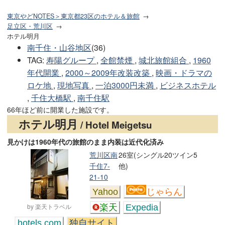
東京やどNOTES＞東京都23区のホテル＆旅館
足立区・荒川区
ホテル明月
南千住・山谷地区
(36)
TAG
:
寿陽グループ
,
全館禁煙
,
城北旅館組合
,
1960
年代開業
,
2000～2009年改装改築
,
映画・ドラマの
ロケ地
,
現地写真
,
一泊3000円未満
,
ビジネスホテル
,
千住大橋駅
,
南千住駅
66年ほど前に開業した施設です。
ホテル明月
/ Hotel Meigetsu
見かけは1960年代の旅館のまま内装は近代化済み
荒川区南
26室(シングル20ツイン5
千住7-
他)
21-10
Yahoo
じゃらん
by 楽天トラベル
楽天
Expedia
hotels.com
独自サイト