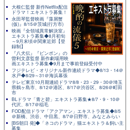
大根仁監督 新作Netflix配信
ドラマ！エキストラ募集！
永田琴監督映画『藻屑蟹
(仮)』8/15＠茨城(行方市)
映画『全領域異常解決室』
エキストラ募集◆8月初旬
～9月末頃＠関東近郊【登
録制】
『八犬伝』『ピンポン』の
曽利文彦監督 新作劇場用映
画エキストラ募集◆9月まで事前登録受付中
フジテレビ・オリジナル新作連続ドラマ◆8/13・14＠
水戸◆8/29～31＠海浜幕張
テレビ東京10月期連続ドラマ8/8・23・29・30＠埼玉
県鶴ヶ島市、8/12＠港区、8/17＠渋谷区、8/26＠町田
市
BLドラマ「青と碧」エキストラ募集★8/7・9・10＠
代沢、8/17＠稲毛
FOD配信ドラマ「アクアマン」エキストラ募集◆8/5
＠新橋、渋谷、中目黒、8/7＠日野市、みなとみらい
[BS朝日 発]◆「ネコのドラマ」猫エキストラ＆飼い主
募集