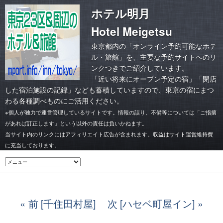
ホテル明月
Hotel Meigetsu
東京都内の「オンライン予約可能なホテ
ル・旅館」を、主要な予約サイトへのリ
ンクつきでご紹介しています。
「
近い将来にオープン予定の宿
」「
閉店
した宿泊施設の記録
」なども蓄積していますので、東京の宿にまつ
わる各種調べものにご活用ください。
※個人が独力で運営管理しているサイトです。情報の誤り、不備等については「ご指摘
があれば訂正します」という以外の責任は負いかねます。
当サイト内のリンクにはアフィリエイト広告が含まれます。収益はサイト運営維持費
に充当しております。
前 [千住田村屋]
次 [ハセベ町屋イン]