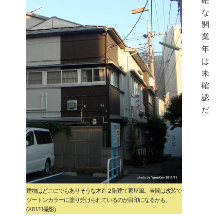
確
な
開
業
年
は
未
確
認
だ
建物はどこにでもありそうな木造２階建て家屋風。昼間は改装で
ツートンカラーに塗り分けられているのが目印になるかも。
(2011/11撮影)