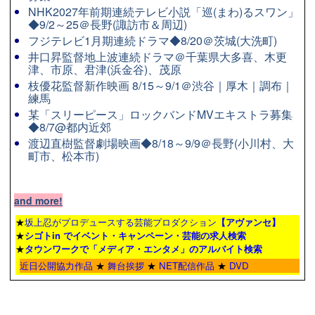
NHK2027年前期連続テレビ小説「巡(まわ)るスワン」
◆9/2～25＠長野(諏訪市＆周辺)
フジテレビ1月期連続ドラマ◆8/20＠茨城(大洗町)
井口昇監督地上波連続ドラマ＠千葉県大多喜、木更
津、市原、君津(浜金谷)、茂原
枝優花監督新作映画 8/15～9/1＠渋谷｜厚木｜調布｜
練馬
某「スリーピース」ロックバンドMVエキストラ募集
◆8/7@都内近郊
渡辺直樹監督劇場映画◆8/18～9/9＠長野(小川村、大
町市、松本市)
and more!
★
坂上忍がプロデュースする芸能プロダクション
【アヴァンセ】
★
シゴトin でイベント・キャンペーン・芸能の求人検索
★
タウンワーク
で「メディア・エンタメ」のアルバイト検索
近日公開協力作品
★
舞台挨拶
★
NET配信作品
★
DVD