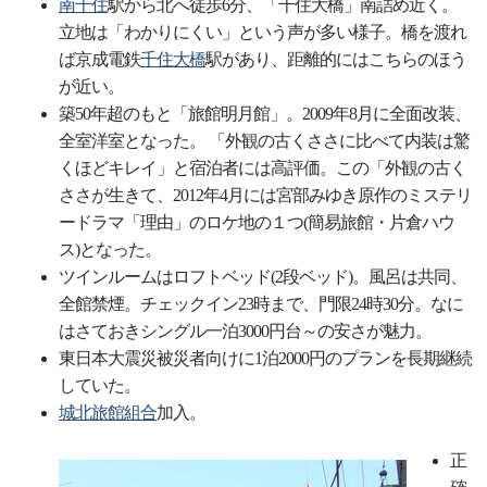
南千住
駅から北へ徒歩6分、「千住大橋」南詰め近く。
立地は「わかりにくい」という声が多い様子。橋を渡れ
ば京成電鉄
千住大橋
駅があり、距離的にはこちらのほう
が近い。
築50年超のもと「旅館明月館」。2009年8月に全面改装、
全室洋室となった。 「外観の古くささに比べて内装は驚
くほどキレイ」と宿泊者には高評価。この「外観の古く
ささが生きて、2012年4月には宮部みゆき原作のミステリ
ードラマ「理由」のロケ地の１つ(簡易旅館・片倉ハウ
ス)となった。
ツインルームはロフトベッド(2段ベッド)。風呂は共同、
全館禁煙。チェックイン23時まで、門限24時30分。なに
はさておきシングル一泊3000円台～の安さが魅力。
東日本大震災被災者向けに1泊2000円のプランを長期継続
していた。
城北旅館組合
加入。
正