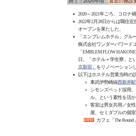
終了：2020年頃
直近の施設更新
2020～2021年ごろ、コ
2022年2月28日からは職住
オープンを果たした。
「エンブレムホテル」グル
株式会社ワンダーパワードユ
「EMBLEM FLOW HAK
日、「ホテル＋学生寮」と
京新宿」
をリノベーション
以下はホステル営業当時の
東武伊勢崎線
西新井駅
シモンズベッド採用、フ
ル、という素性を活か
客室は男女共用／女性
屋、セミダブルの個室
カフェ「The Round」