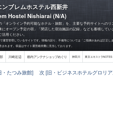
エンブレムホステル西新井
m Hostel Nishiarai (N/A)
の「オンライン予約可能なホテル・旅館」を、主要な予約サイトへのリ
来にオープン予定の宿
」「
閉店した宿泊施設の記録
」なども蓄積してい
ご活用ください。
力で運営管理しているサイトです。情報の誤り、不備等については「ご指摘があれば訂正し
含まれます。収益はサイト運営維持費に充当しております。
部
川崎近辺
都内
アンテナショップめぐり
神田川
東京
エキストラ
NOTES
[旧・たつみ旅館]
次 [旧・ビジネスホテルグロリア