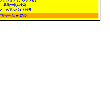
ダクション
【アヴァンセ】
ン・芸能の求人検索
メ」のアルバイト検索
ET配信作品
★
DVD