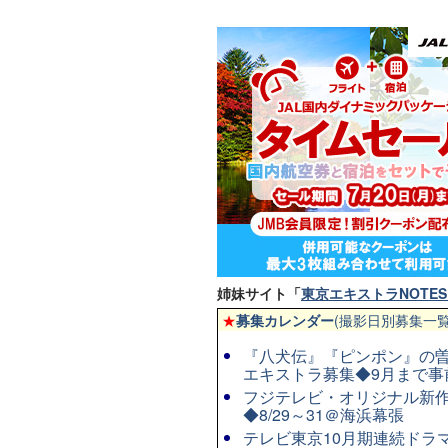
姉妹サイト「
東京エキストラNOTES 
★
募集カレンダー
(撮影日別募集一覧
『八犬伝』『ピンポン』の曽
エキストラ募集◆9月まで事
フジテレビ・オリジナル新作連
◆8/29～31＠海浜幕張
テレビ東京10月期連続ドラマ8