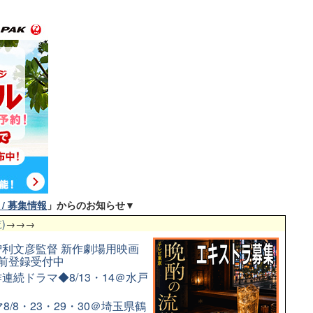
/ 募集情報
」からのお知らせ▼
)
→→→
利文彦監督 新作劇場用映画
前登録受付中
続ドラマ◆8/13・14＠水戸
/8・23・29・30＠埼玉県鶴