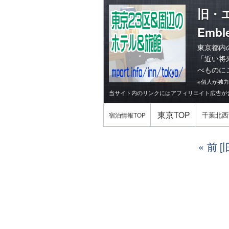
旧・
Emble
東京都内
「
近い将
べものに
※個人が独
当サイト内のリンクにはアフィリエイト広告が
東京TOP
千葉北西
宿泊情報TOP
前 