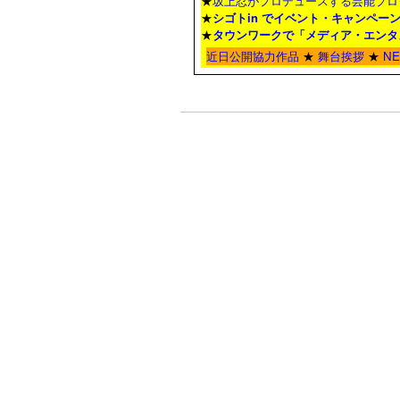
★
坂上忍がプロデュースする芸能プロ
★
シゴトin でイベント・キャンペー
★
タウンワーク
で「メディア・エンタ
近日公開協力作品
★
舞台挨拶
★
N