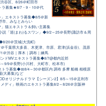
＠渋谷区、8/26＠町田市
ラ募集★8/7・9・10＠代
」エキストラ募集◆8/5＠新
日野市、みなとみらい
ラマ」猫エキストラ＆飼い主募集
小説「巡(まわ)るスワン」◆9/2～25＠長野(諏訪市＆周
/20＠茨城(大洗町)
＠千葉県大多喜、木更津、市原、君津(浜金谷)、茂原
9/1＠渋谷｜厚木｜調布｜練馬
ンドMVエキストラ募集◆8/7@都内近郊
8～9/9＠長野(小川村、大町市、松本市)
ラ募集◆📅8/4～30＠都区内 調布 多摩 船橋 相模原
場(大募集)など
Dオリジナルドラマ【シーズン2】8/5～15＠足利市
ディ」映画のエキストラ募集8/2～8/26＠京阪神