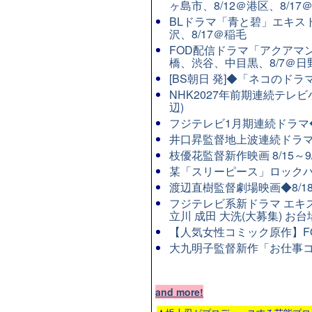
ヶ島市、8/12＠港区、8/17
BLドラマ「青と碧」エキスト
沢、8/17＠稲毛
FOD配信ドラマ「アクアマン
橋、渋谷、中目黒、8/7＠
[BS朝日 発]◆「ネコのド
NHK2027年前期連続テレビ
辺)
フジテレビ1月期連続ドラマ◆8
井口昇監督地上波連続ドラマ
枝優花監督新作映画 8/15～
某「スリーピース」ロックバ
渡辺直樹監督劇場映画◆8/1
フジテレビ系新ドラマ エキスト
立川 成田 大洗(大募集) お台
【人気女性コミック原作】FO
大九明子監督新作「お仕事コメ
and more!