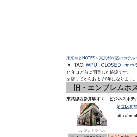
東京やどNOTES＞東京都23区のホテル
TAG
:
WPU
,
CLOSED
,
元ホ
11年ほど前に開業した施設です。
閉店してからおよそ6年になります
旧・エンブレムホ
東武線西新井駅すぐ、ビジネスホテ
足立区梅島3
http://emb
by 楽天トラベル