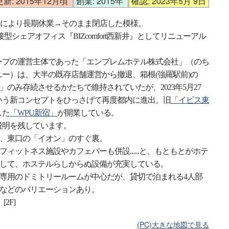
: 2015年12月頃
創業: 2015年
確認: 2023年5月 9日
ロナ禍により長期休業→そのまま閉店した模様。
近接型シェアオフィス『BIZcomfort西新井』としてリニューアル
ープの運営主体であった「エンブレムホテル株式会社」（のち
ー）は、大半の既存店舗運営から撤退、箱根(強羅駅前)の
ONE」のみ存続させるかたちで維持されていたが、2023年5月27
いう新コンセプトをひっさげて再度都内に進出。旧
「イビス東
した
「WPU新宿」
が開業している。
説明を残しています。
、東口の「イオン」のすぐ裏。
ィットネス施設やカフェバーも併設......と、もともとがホテ
して、ホステルらしからぬ設備が充実している。
専用のドミトリールームが中心だが、貸切で泊まれる4人部
などのバリエーションあり。
[2F]
(PC)大きな地図で見る