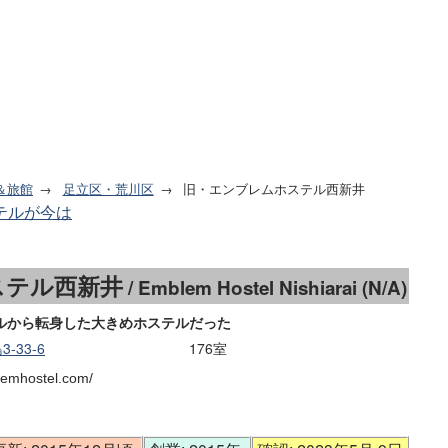
＆旅館
足立区・荒川区
旧・エンブレムホステル西新井
テルが今は
。
ステル西新井
/ Emblem Hostel Nishiarai (N/A)
ルから転身した大きめホステルだった
-33-6
176室
lemhostel.com/