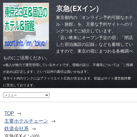
京急(EXイン)
東京都内の「オンライン予約可能なホテ
ル・旅館」を、主要な予約サイトへのリ
ンクつきでご紹介しています。
「
近い将来にオープン予定の宿
」「
閉店
した宿泊施設の記録
」なども蓄積してい
ますので、東京の宿にまつわる各種調べ
ものにご活用ください。
※個人が独力で運営管理しているサイトです。情報の誤り、不備等については「ご指摘
があれば訂正します」という以外の責任は負いかねます。
当サイト内のリンクにはアフィリエイト広告が含まれます。収益はサイト運営維持費
に充当しております。
TOP
主要ホテルチェーン
鉄道会社系
京急(EXイン)(0)