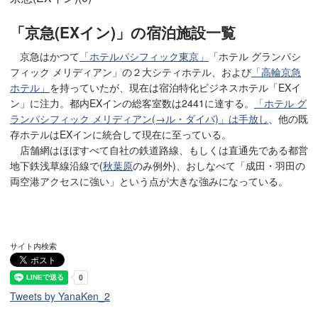
「京急(EXイン)」の宿泊施設一覧
京急はかつて
「ホテルパシフィック東京」
「ホテル グランパシ
フィック メリディアン」の２大シティホテル、および
「高輪京急
ホテル」
を持っていたが、現在は宿泊特化ビジネスホテル「EXイ
ン」に注力。都内EXインの総客室数は2441に達する。
「ホテル グ
ランパシフィック メリディアン(→ル・ダイバ)」は手放し
、他の既
存ホテルはEXインに統合して現在に至っている。
店舗網はほぼすべて自社の鉄道路線、もしくは直通先である都営
地下鉄浅草線沿線で(
秋葉原
のみ例外)、おしなべて「成田・羽田の
両空港アクセスに強い」という点が大きな強みになっている。
サイト内検索
Tweets by YanaKen_2