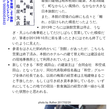
最後の建物は昭和初期の建築。木造3階建
て、町なからしい風情の、なかなか大きな
日本旅館だった。
また、本館の背後の山林にも点々と「離
れ」が設けられた構造だったようだ。
2013年ごろには旅館営業は停止、うな
ぎ・天ぷらの食事処としてだけしばらく営業していた模様だ
が、筆者が2013年10月に前を通ったときにはそれも終了して
いたように見えた。
参道をはさんだ斜め向かいに「別館」があったが、こちらも
営業は終了済み。本館のホテルへの建て替え時には建設会社
の現地事務所として利用されていたようだ。
新しくできる「和空 成田山」の建築主は「合同会社 和空成
田山」となっており、同社代表取締役名義は「和空」グルー
プ全体の社長である。以前の梅屋の経営者は土地建物まるご
と手放したか、もしくは引き続き資本参加しているか、いず
れにしてもこの地での宿泊・飲食施設の経営の第一線から退
いた状態かと思われる。
photo by Author 2017/02/20