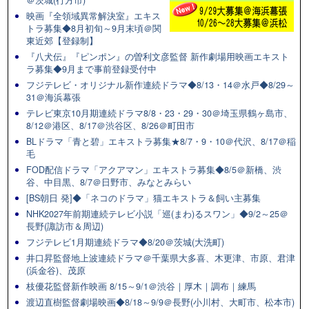
映画『全領域異常解決室』エキス
トラ募集◆8月初旬～9月末頃＠関
東近郊【登録制】
『八犬伝』『ピンポン』の曽利文彦監督 新作劇場用映画エキスト
ラ募集◆9月まで事前登録受付中
フジテレビ・オリジナル新作連続ドラマ◆8/13・14＠水戸◆8/29～
31＠海浜幕張
テレビ東京10月期連続ドラマ8/8・23・29・30＠埼玉県鶴ヶ島市、
8/12＠港区、8/17＠渋谷区、8/26＠町田市
BLドラマ「青と碧」エキストラ募集★8/7・9・10＠代沢、8/17＠稲
毛
FOD配信ドラマ「アクアマン」エキストラ募集◆8/5＠新橋、渋
谷、中目黒、8/7＠日野市、みなとみらい
[BS朝日 発]◆「ネコのドラマ」猫エキストラ＆飼い主募集
NHK2027年前期連続テレビ小説「巡(まわ)るスワン」◆9/2～25＠
長野(諏訪市＆周辺)
フジテレビ1月期連続ドラマ◆8/20＠茨城(大洗町)
井口昇監督地上波連続ドラマ＠千葉県大多喜、木更津、市原、君津
(浜金谷)、茂原
枝優花監督新作映画 8/15～9/1＠渋谷｜厚木｜調布｜練馬
渡辺直樹監督劇場映画◆8/18～9/9＠長野(小川村、大町市、松本市)