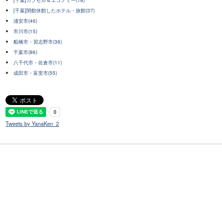
[千葉]閉館休館したホテル・旅館(37)
浦安市(46)
市川市(15)
船橋市・習志野市(36)
千葉市(86)
八千代市・佐倉市(11)
成田市・富里市(55)
Tweets by YanaKen_2