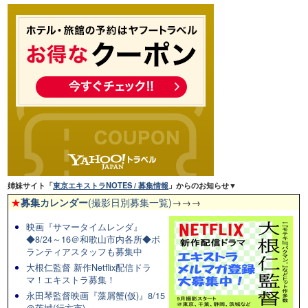
姉妹サイト「
東京エキストラNOTES / 募集情報
」からのお知らせ▼
★
募集カレンダー
(撮影日別募集一覧)
→→→
映画『サマータイムレンダ』
◆8/24～16＠和歌山市内各所◆ボ
ランティアスタッフも募集中
大根仁監督 新作Netflix配信ドラ
マ！エキストラ募集！
永田琴監督映画『藻屑蟹(仮)』8/15
＠茨城(行方市)