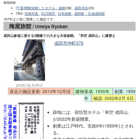
梅屋旅館
[千葉]閉館休館したホテル・旅館
(38) ,
成田市街
(23)
TAG
:
現地写真
,
CLOSED
,
日本旅館
,
成田駅・京成成田駅
167年ほど前に開業した施設です。
梅屋旅館
/ Umeya Ryokan
成田山参道に面する3階建ての大きな木造旅館。「和空 成田山」に建替え
成田市仲町376
photo by Author
直近の施設更新: 2013年12月頃
建物落成: 1935年
創業: 1859
年
確認: 2022年2月 6日
跡地には、宿坊型ホテル「和空 成田山」
が2022年新築開業。
創業は江戸時代。安政6年(1859年)とされ
る。