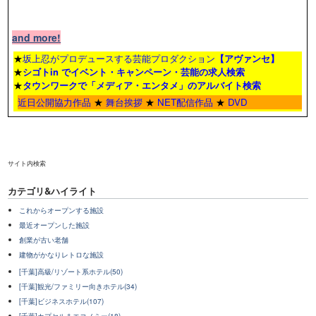
and more!
★
坂上忍がプロデュースする芸能プロダクション
【アヴァンセ】
★
シゴトin でイベント・キャンペーン・芸能の求人検索
★
タウンワーク
で「メディア・エンタメ」のアルバイト検索
近日公開協力作品
★
舞台挨拶
★
NET配信作品
★
DVD
サイト内検索
カテゴリ&ハイライト
これからオープンする施設
最近オープンした施設
創業が古い老舗
建物がかなりレトロな施設
[千葉]高級/リゾート系ホテル(50)
[千葉]観光/ファミリー向きホテル(34)
[千葉]ビジネスホテル(107)
[千葉]カプセル＆エコノミー(18)