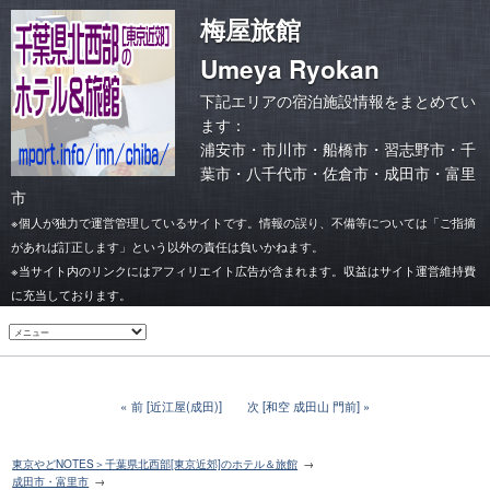
梅屋旅館
Umeya Ryokan
下記エリアの宿泊施設情報をまとめてい
ます：
浦安市
・
市川市
・
船橋市・習志野市
・
千
葉市
・
八千代市・佐倉市
・
成田市・富里
市
※個人が独力で運営管理しているサイトです。情報の誤り、不備等については「ご指摘
があれば訂正します」という以外の責任は負いかねます。
※当サイト内のリンクにはアフィリエイト広告が含まれます。収益はサイト運営維持費
に充当しております。
前 [近江屋(成田)]
次 [和空 成田山 門前]
東京やどNOTES＞千葉県北西部[東京近郊]のホテル＆旅館
成田市・富里市