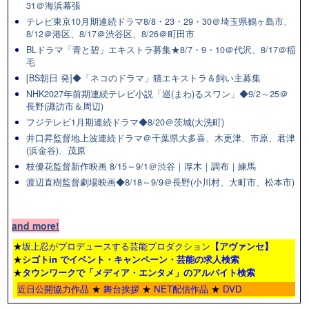
31＠海浜幕張
テレビ東京10月期連続ドラマ8/8・23・29・30＠埼玉県鶴ヶ島市、
8/12＠港区、8/17＠渋谷区、8/26＠町田市
BLドラマ「青と碧」エキストラ募集★8/7・9・10＠代沢、8/17＠稲
毛
[BS朝日 発]◆「ネコのドラマ」猫エキストラ＆飼い主募集
NHK2027年前期連続テレビ小説「巡(まわ)るスワン」◆9/2～25＠
長野(諏訪市＆周辺)
フジテレビ1月期連続ドラマ◆8/20＠茨城(大洗町)
井口昇監督地上波連続ドラマ＠千葉県大多喜、木更津、市原、君津
(浜金谷)、茂原
枝優花監督新作映画 8/15～9/1＠渋谷｜厚木｜調布｜練馬
渡辺直樹監督劇場映画◆8/18～9/9＠長野(小川村、大町市、松本市)
and more!
★
坂上忍がプロデュースする芸能プロダクション
【アヴァンセ】
★
シゴトin でイベント・キャンペーン・芸能の求人検索
★
タウンワーク
で「メディア・エンタメ」のアルバイト検索
近日公開協力作品
★
舞台挨拶
★
NET配信作品
★
DVD