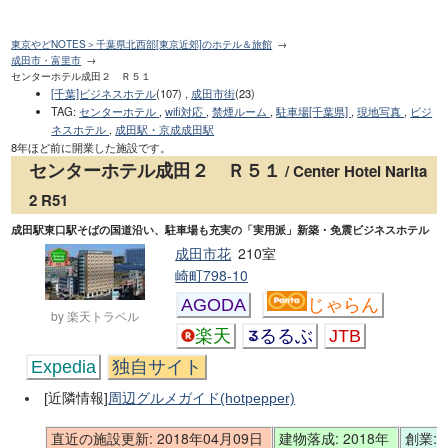
東京やどNOTES＞千葉県北西部[東京近郊]のホテル＆旅館
成田市・富里市
センターホテル成田２ Ｒ５１
[千葉]ビジネスホテル
(107) ,
成田市街
(23)
TAG
:
センターホテル
,
wifi対応
,
禁煙ルーム
,
駐車場[千葉県]
,
現地写真
,
ビジ
ネスホテル
,
成田駅・京成成田駅
8年ほど前に開業した施設です。
センターホテル成田２ Ｒ５１
/ Center Hotel Narita
2 R51
成田駅東口駅そばの国道沿い、駐車場も充実の「実用派」新築・免震ビジネスホテル
成田市花
210室
崎町798-10
AGODA
じゃらん
by 楽天トラベル
楽天
るるぶ
JTB
Expedia
独自サイト
[近隣情報]
周辺グルメガイド(hotpepper)
直近の施設更新: 2018年04月09日
建物落成: 2018年
創業: