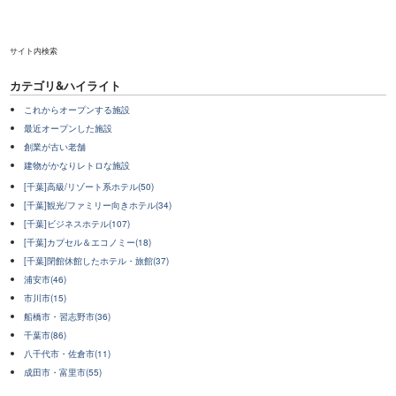
サイト内検索
カテゴリ&ハイライト
これからオープンする施設
最近オープンした施設
創業が古い老舗
建物がかなりレトロな施設
[千葉]高級/リゾート系ホテル(50)
[千葉]観光/ファミリー向きホテル(34)
[千葉]ビジネスホテル(107)
[千葉]カプセル＆エコノミー(18)
[千葉]閉館休館したホテル・旅館(37)
浦安市(46)
市川市(15)
船橋市・習志野市(36)
千葉市(86)
八千代市・佐倉市(11)
成田市・富里市(55)