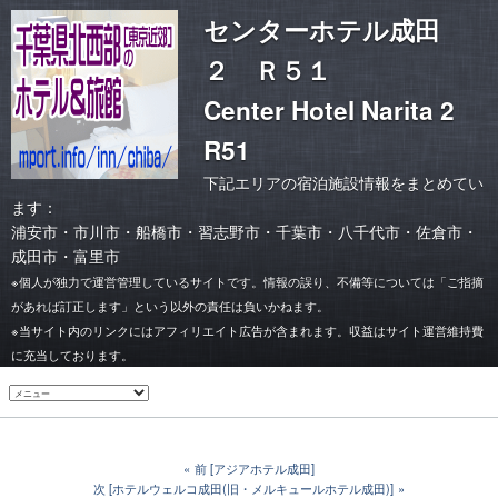
センターホテル成田
２ Ｒ５１
Center Hotel Narita 2
R51
下記エリアの宿泊施設情報をまとめてい
ます：
浦安市
・
市川市
・
船橋市・習志野市
・
千葉市
・
八千代市・佐倉市
・
成田市・富里市
※個人が独力で運営管理しているサイトです。情報の誤り、不備等については「ご指摘
があれば訂正します」という以外の責任は負いかねます。
※当サイト内のリンクにはアフィリエイト広告が含まれます。収益はサイト運営維持費
に充当しております。
前 [アジアホテル成田]
次 [ホテルウェルコ成田(旧・メルキュールホテル成田)]