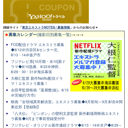
姉妹サイト「
東京エキストラNOTES / 募集情報
」からのお知らせ▼
★
募集カレンダー
(撮影日別募集一覧)
→→→
FOD配信ドラマ エキストラ募集
◆8/12＠渋谷区&センター北、
8/13・14＠坂戸市
フジテレビ系[10月期・水10]新ド
ラマ◆8/10急募、8/22＠神田、
8/29・30・31＠海浜幕張
大根仁監督 新作Netflix配信ドラ
マ！エキストラ募集！
永田琴監督映画『藻屑蟹(仮)』8/15
＠茨城(行方市)
映画『全領域異常解決室』エキストラ募集◆8月初旬～9月末頃＠関
東近郊【登録制】
『八犬伝』『ピンポン』の曽利文彦監督 新作劇場用映画エキスト
ラ募集◆9月まで事前登録受付中
フジテレビ・オリジナル新作連続ドラマ◆8/13・14＠水戸◆8/29～