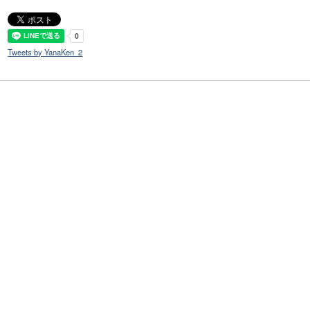
Tweets by YanaKen_2