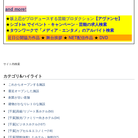
and more!
★
坂上忍がプロデュースする芸能プロダクション
【アヴァンセ】
★
シゴトin でイベント・キャンペーン・芸能の求人検索
★
タウンワーク
で「メディア・エンタメ」のアルバイト検索
近日公開協力作品
★
舞台挨拶
★
NET配信作品
★
DVD
サイト内検索
カテゴリ&ハイライト
これからオープンする施設
最近オープンした施設
創業が古い老舗
建物がかなりレトロな施設
[千葉]高級/リゾート系ホテル(50)
[千葉]観光/ファミリー向きホテル(34)
[千葉]ビジネスホテル(107)
[千葉]カプセル＆エコノミー(18)
[千葉]閉館休館したホテル・旅館(37)