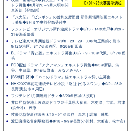
トラ募集◆8月初旬～9月末頃＠関
東近郊【登録制】
『八犬伝』『ピンポン』の曽利文彦監督 新作劇場用映画エキスト
ラ募集◆9月まで事前登録受付中
フジテレビ・オリジナル新作連続ドラマ◆8/13・14＠水戸◆8/29～
31＠海浜幕張
テレビ東京10月期連続ドラマ8/8・23・29・30＠埼玉県鶴ヶ島市、
8/12＠港区、8/17＠渋谷区、8/26＠町田市
BLドラマ「青と碧」エキストラ募集★8/7・9・10＠代沢、8/17＠稲
毛
FOD配信ドラマ「アクアマン」エキストラ募集◆8/5＠新橋、渋
谷、中目黒、8/7＠日野市、みなとみらい
[BS朝日 発]◆「ネコのドラマ」猫エキストラ＆飼い主募集
NHK2027年前期連続テレビ小説「巡(まわ)るスワン」◆9/2～25＠
長野(諏訪市＆周辺)
フジテレビ1月期連続ドラマ◆8/20＠茨城(大洗町)
井口昇監督地上波連続ドラマ＠千葉県大多喜、木更津、市原、君津
(浜金谷)、茂原
枝優花監督新作映画 8/15～9/1＠渋谷｜厚木｜調布｜練馬
渡辺直樹監督劇場映画◆8/18～9/9＠長野(小川村、大町市、松本市)