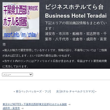
ビジネスホテルてら台
Business Hotel Teradai
下記エリアの宿泊施設情報をまとめてい
ます：
浦安市
・
市川市
・
船橋市・習志野市
・
千
葉市
・
八千代市・佐倉市
・
成田市・富里
市
※個人が独力で運営管理しているサイトです。情報の誤り、不備等については「ご指摘
があれば訂正します」という以外の責任は負いかねます。
※当サイト内のリンクにはアフィリエイト広告が含まれます。収益はサイト運営維持費
に充当しております。
前 [バックパッカーズ・フジ]
次 [ホテル チャペルクリスマス]
東京やどNOTES＞千葉県北西部[東京近郊]のホテル＆旅館
成田市・富里市