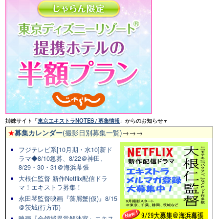
姉妹サイト「
東京エキストラNOTES / 募集情報
」からのお知らせ▼
★
募集カレンダー
(撮影日別募集一覧)
→→→
フジテレビ系[10月期・水10]新ド
ラマ◆8/10急募、8/22＠神田、
8/29・30・31＠海浜幕張
大根仁監督 新作Netflix配信ドラ
マ！エキストラ募集！
永田琴監督映画『藻屑蟹(仮)』8/15
＠茨城(行方市)
映画『全領域異常解決室』エキス