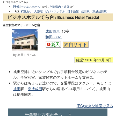
ビジネスホテルてら台
[千葉]ビジネスホテル
(107) ,
空港構内・近郊
(24)
TAG
:
和室あり
,
大浴場
,
ビジネスホテル
,
日本旅館
,
成田駅・京成成田駅
ビジネスホテルてら台
/ Business Hotel Teradai
全室和室のアットホームな宿
成田市東
10室
和田630-1
楽天
独自サイト
by 楽天トラベル
確認: 2016年11月 6日
成田空港に近いシンプルでお手頃料金設定のビジネスホテ
ル。全室和室。家族経営のアットホームな雰囲気。
駅からはちょっと遠いので、交通手段はタクシー、もしくは
成田
駅・
京成成田
駅からの送迎バス(専用ミニバン)。成田山
は徒歩圏内。
(PC)大きな地図で見る