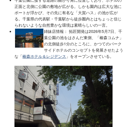
千葉公園に接する道路の曲がり角に位置しており、ホテルの
正面と北側に公園の敷地が広がる。しかも園内は広大な池に
ボートが浮かび、その先に有名な「大賀ハス」の池が広が
る。千葉県の代表駅・千葉駅から徒歩圏内とはちょっと信じ
られないような自然豊かな環境は素晴らしいの一言。
姉妹店情報：
拓匠開発は2026年5月7日、千
葉公園の池をはさんだ東側、「椿森コムナ」
の北側徒歩1分のところに、かつてのパーク
サイドホテルのコンセプトを発展させたよう
な「
椿森ホテル＆レジデンス
」をオープンさせている。