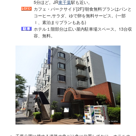
5分ほど。JR
東千葉
駅も近い。
カフェ・パークサイド[2F]/朝食無料プランはパンと
コーヒー,サラダ、ゆで卵を無料サービス。(一部
ｌ、素泊まりプランもある)
ホテル１階部分は広い屋内駐車場スペース。13台収
容、無料。