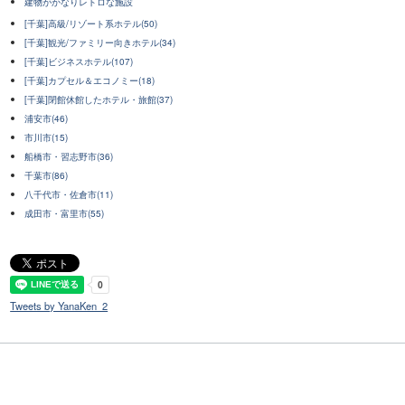
建物がかなりレトロな施設
[千葉]高級/リゾート系ホテル(50)
[千葉]観光/ファミリー向きホテル(34)
[千葉]ビジネスホテル(107)
[千葉]カプセル＆エコノミー(18)
[千葉]閉館休館したホテル・旅館(37)
浦安市(46)
市川市(15)
船橋市・習志野市(36)
千葉市(86)
八千代市・佐倉市(11)
成田市・富里市(55)
Tweets by YanaKen_2