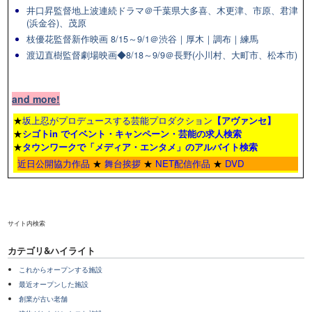
井口昇監督地上波連続ドラマ＠千葉県大多喜、木更津、市原、君津
(浜金谷)、茂原
枝優花監督新作映画 8/15～9/1＠渋谷｜厚木｜調布｜練馬
渡辺直樹監督劇場映画◆8/18～9/9＠長野(小川村、大町市、松本市)
and more!
★
坂上忍がプロデュースする芸能プロダクション
【アヴァンセ】
★
シゴトin でイベント・キャンペーン・芸能の求人検索
★
タウンワーク
で「メディア・エンタメ」のアルバイト検索
近日公開協力作品
★
舞台挨拶
★
NET配信作品
★
DVD
サイト内検索
カテゴリ&ハイライト
これからオープンする施設
最近オープンした施設
創業が古い老舗