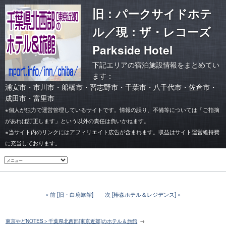
旧：パークサイドホテ
ル／現：ザ・レコーズ
Parkside Hotel
下記エリアの宿泊施設情報をまとめてい
ます：
浦安市
・
市川市
・
船橋市・習志野市
・
千葉市
・
八千代市・佐倉市
・
成田市・富里市
※個人が独力で運営管理しているサイトです。情報の誤り、不備等については「ご指摘
があれば訂正します」という以外の責任は負いかねます。
※当サイト内のリンクにはアフィリエイト広告が含まれます。収益はサイト運営維持費
に充当しております。
前 [旧・白扇旅館]
次 [椿森ホテル＆レジデンス]
東京やどNOTES＞千葉県北西部[東京近郊]のホテル＆旅館