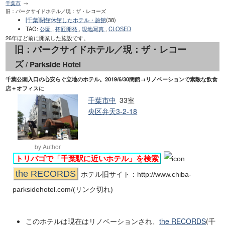
千葉市
旧：パークサイドホテル／現：ザ・レコーズ
[千葉]閉館休館したホテル・旅館
(38)
TAG
:
公園
,
拓匠開発
,
現地写真
,
CLOSED
26年ほど前に開業した施設です。
旧：パークサイドホテル／現：ザ・レコー
ズ
/ Parkside Hotel
千葉公園入口の心安らぐ立地のホテル。2019/6/30閉館→リノベーションで素敵な飲食
店＋オフィスに
千葉市中
33室
央区弁天3-2-18
by Author
トリバゴで「千葉駅に近いホテル」を検索
the RECORDS
ホテル旧サイト：http://www.chiba-
parksidehotel.com/(リンク切れ)
このホテルは現在はリノベーションされ、
the RECORDS
(千