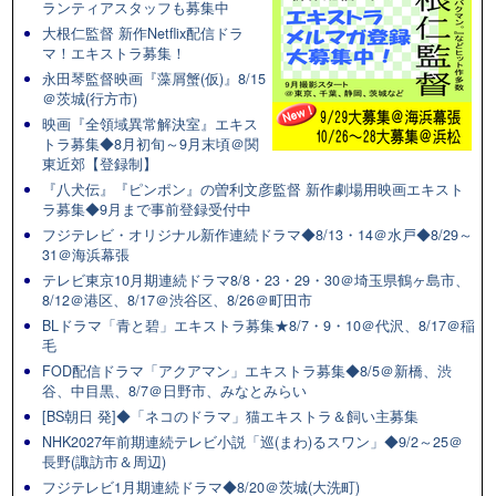
ランティアスタッフも募集中
大根仁監督 新作Netflix配信ドラ
マ！エキストラ募集！
永田琴監督映画『藻屑蟹(仮)』8/15
＠茨城(行方市)
映画『全領域異常解決室』エキス
トラ募集◆8月初旬～9月末頃＠関
東近郊【登録制】
『八犬伝』『ピンポン』の曽利文彦監督 新作劇場用映画エキスト
ラ募集◆9月まで事前登録受付中
フジテレビ・オリジナル新作連続ドラマ◆8/13・14＠水戸◆8/29～
31＠海浜幕張
テレビ東京10月期連続ドラマ8/8・23・29・30＠埼玉県鶴ヶ島市、
8/12＠港区、8/17＠渋谷区、8/26＠町田市
BLドラマ「青と碧」エキストラ募集★8/7・9・10＠代沢、8/17＠稲
毛
FOD配信ドラマ「アクアマン」エキストラ募集◆8/5＠新橋、渋
谷、中目黒、8/7＠日野市、みなとみらい
[BS朝日 発]◆「ネコのドラマ」猫エキストラ＆飼い主募集
NHK2027年前期連続テレビ小説「巡(まわ)るスワン」◆9/2～25＠
長野(諏訪市＆周辺)
フジテレビ1月期連続ドラマ◆8/20＠茨城(大洗町)