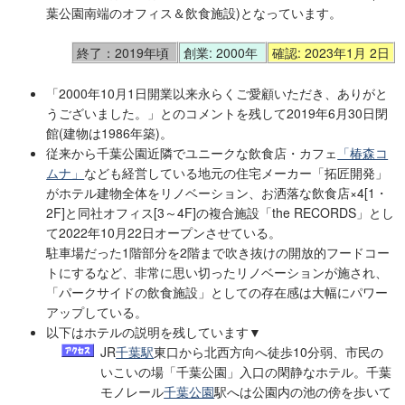
葉公園南端のオフィス＆飲食施設)となっています。
終了：2019年頃
創業: 2000年
確認: 2023年1月 2日
「2000年10月1日開業以来永らくご愛顧いただき、ありがと
うございました。」とのコメントを残して2019年6月30日閉
館(建物は1986年築)。
従来から千葉公園近隣でユニークな飲食店・カフェ
「椿森コ
ムナ」
なども経営している地元の住宅メーカー「拓匠開発」
がホテル建物全体をリノベーション、お洒落な飲食店×4[1・
2F]と同社オフィス[3～4F]の複合施設「the RECORDS」とし
て2022年10月22日オープンさせている。
駐車場だった1階部分を2階まで吹き抜けの開放的フードコー
トにするなど、非常に思い切ったリノベーションが施され、
「パークサイドの飲食施設」としての存在感は大幅にパワー
アップしている。
以下はホテルの説明を残しています▼
JR
千葉駅
東口から北西方向へ徒歩10分弱、市民の
いこいの場「千葉公園」入口の閑静なホテル。千葉
モノレール
千葉公園
駅へは公園内の池の傍を歩いて