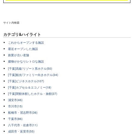
サイト内検索
カテゴリ&ハイライト
これからオープンする施設
最近オープンした施設
創業が古い老舗
建物がかなりレトロな施設
[千葉]高級/リゾート系ホテル(50)
[千葉]観光/ファミリー向きホテル(34)
[千葉]ビジネスホテル(107)
[千葉]カプセル＆エコノミー(18)
[千葉]閉館休館したホテル・旅館(37)
浦安市(46)
市川市(15)
船橋市・習志野市(36)
千葉市(86)
八千代市・佐倉市(11)
成田市・富里市(55)