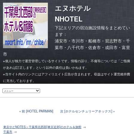
エヌホテル
NHOTEL
下記エリアの宿泊施設情報をまとめてい
ます：
浦安市
・
市川市
・
船橋市・習志野市
・
千
葉市
・
八千代市・佐倉市
・
成田市・富里
市
※個人が独力で運営管理しているサイトです。情報の誤り、不備等については「ご指摘
があれば訂正します」という以外の責任は負いかねます。
※当サイト内のリンクにはアフィリエイト広告が含まれます。収益はサイト運営維持費
に充当しております。
前 [HOTEL PARMAN]
次 [ホテルセンチュリーアネックス]
東京やどNOTES＞千葉県北西部[東京近郊]のホテル＆旅館
千葉市