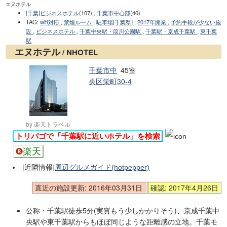
エヌホテル
[千葉]ビジネスホテル
(107) ,
千葉市中心部
(40)
TAG
:
wifi対応
,
禁煙ルーム
,
駐車場[千葉県]
,
2017年開業
,
予約手段が少ない施
設
,
ビジネスホテル
,
千葉中央駅・葭川公園駅
,
千葉駅・京成千葉駅
,
東千葉
駅
エヌホテル
/ NHOTEL
千葉市中
45室
央区栄町30-4
by 楽天トラベル
トリバゴで「千葉駅に近いホテル」を検索
楽天
[近隣情報]
周辺グルメガイド(hotpepper)
直近の施設更新: 2016年03月31日
確認: 2017年4月26日
公称・千葉駅徒歩5分(実質もう少しかかりそう)、京成千葉中
央駅や東千葉駅からもほぼ同じような距離感の立地。千葉モ