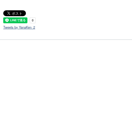
Tweets by YanaKen_2