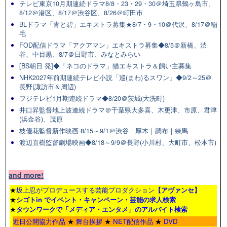
テレビ東京10月期連続ドラマ8/8・23・29・30＠埼玉県鶴ヶ島市、
8/12＠港区、8/17＠渋谷区、8/26＠町田市
BLドラマ「青と碧」エキストラ募集★8/7・9・10＠代沢、8/17＠稲
毛
FOD配信ドラマ「アクアマン」エキストラ募集◆8/5＠新橋、渋
谷、中目黒、8/7＠日野市、みなとみらい
[BS朝日 発]◆「ネコのドラマ」猫エキストラ＆飼い主募集
NHK2027年前期連続テレビ小説「巡(まわ)るスワン」◆9/2～25＠
長野(諏訪市＆周辺)
フジテレビ1月期連続ドラマ◆8/20＠茨城(大洗町)
井口昇監督地上波連続ドラマ＠千葉県大多喜、木更津、市原、君津
(浜金谷)、茂原
枝優花監督新作映画 8/15～9/1＠渋谷｜厚木｜調布｜練馬
渡辺直樹監督劇場映画◆8/18～9/9＠長野(小川村、大町市、松本市)
and more!
★
坂上忍がプロデュースする芸能プロダクション
【アヴァンセ】
★
シゴトin でイベント・キャンペーン・芸能の求人検索
★
タウンワーク
で「メディア・エンタメ」のアルバイト検索
近日公開協力作品
★
舞台挨拶
★
NET配信作品
★
DVD