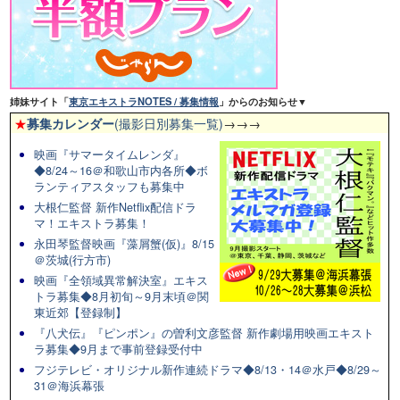
姉妹サイト「
東京エキストラNOTES / 募集情報
」からのお知らせ▼
★
募集カレンダー
(撮影日別募集一覧)
→→→
映画『サマータイムレンダ』
◆8/24～16＠和歌山市内各所◆ボ
ランティアスタッフも募集中
大根仁監督 新作Netflix配信ドラ
マ！エキストラ募集！
永田琴監督映画『藻屑蟹(仮)』8/15
＠茨城(行方市)
映画『全領域異常解決室』エキス
トラ募集◆8月初旬～9月末頃＠関
東近郊【登録制】
『八犬伝』『ピンポン』の曽利文彦監督 新作劇場用映画エキスト
ラ募集◆9月まで事前登録受付中
フジテレビ・オリジナル新作連続ドラマ◆8/13・14＠水戸◆8/29～
31＠海浜幕張