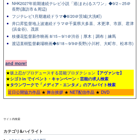
NHK2027年前期連続テレビ小説「巡(まわ)るスワン」◆9/2～25＠
長野(諏訪市＆周辺)
フジテレビ1月期連続ドラマ◆8/20＠茨城(大洗町)
井口昇監督地上波連続ドラマ＠千葉県大多喜、木更津、市原、君津
(浜金谷)、茂原
枝優花監督新作映画 8/15～9/1＠渋谷｜厚木｜調布｜練馬
渡辺直樹監督劇場映画◆8/18～9/9＠長野(小川村、大町市、松本市)
and more!
★
坂上忍がプロデュースする芸能プロダクション
【アヴァンセ】
★
シゴトin でイベント・キャンペーン・芸能の求人検索
★
タウンワーク
で「メディア・エンタメ」のアルバイト検索
近日公開協力作品
★
舞台挨拶
★
NET配信作品
★
DVD
サイト内検索
カテゴリ&ハイライト
これからオープンする施設