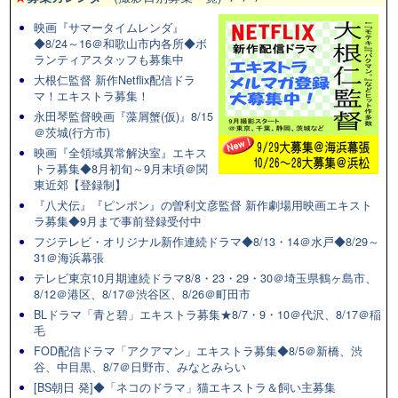
映画『サマータイムレンダ』
◆8/24～16＠和歌山市内各所◆ボ
ランティアスタッフも募集中
大根仁監督 新作Netflix配信ドラ
マ！エキストラ募集！
永田琴監督映画『藻屑蟹(仮)』8/15
＠茨城(行方市)
映画『全領域異常解決室』エキス
トラ募集◆8月初旬～9月末頃＠関
東近郊【登録制】
『八犬伝』『ピンポン』の曽利文彦監督 新作劇場用映画エキスト
ラ募集◆9月まで事前登録受付中
フジテレビ・オリジナル新作連続ドラマ◆8/13・14＠水戸◆8/29～
31＠海浜幕張
テレビ東京10月期連続ドラマ8/8・23・29・30＠埼玉県鶴ヶ島市、
8/12＠港区、8/17＠渋谷区、8/26＠町田市
BLドラマ「青と碧」エキストラ募集★8/7・9・10＠代沢、8/17＠稲
毛
FOD配信ドラマ「アクアマン」エキストラ募集◆8/5＠新橋、渋
谷、中目黒、8/7＠日野市、みなとみらい
[BS朝日 発]◆「ネコのドラマ」猫エキストラ＆飼い主募集