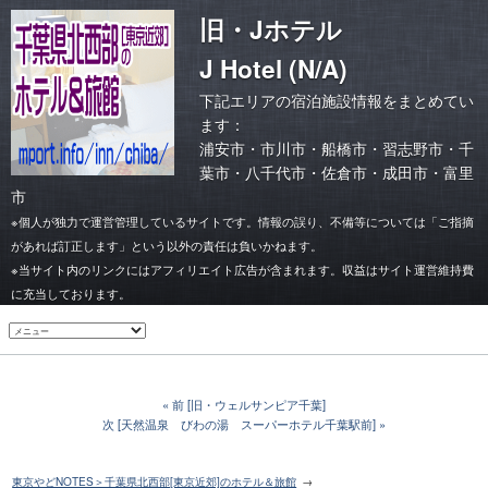
旧・Jホテル
J Hotel (N/A)
下記エリアの宿泊施設情報をまとめてい
ます：
浦安市
・
市川市
・
船橋市・習志野市
・
千
葉市
・
八千代市・佐倉市
・
成田市・富里
市
※個人が独力で運営管理しているサイトです。情報の誤り、不備等については「ご指摘
があれば訂正します」という以外の責任は負いかねます。
※当サイト内のリンクにはアフィリエイト広告が含まれます。収益はサイト運営維持費
に充当しております。
前 [旧・ウェルサンピア千葉]
次 [天然温泉 びわの湯 スーパーホテル千葉駅前]
東京やどNOTES＞千葉県北西部[東京近郊]のホテル＆旅館