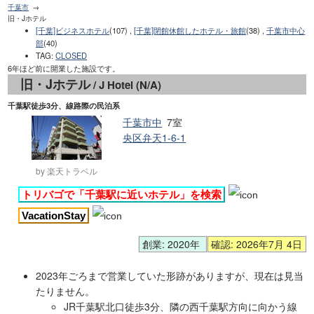
千葉市
旧・Jホテル
[千葉]ビジネスホテル
(107) ,
[千葉]閉館休館したホテル・旅館
(38) ,
千葉市中心
部
(40)
TAG
:
CLOSED
6年ほど前に開業した施設です。
旧・Jホテル
/ J Hotel (N/A)
千葉駅徒歩3分、線路際の民泊系
千葉市中
7室
央区弁天1-6-1
by 楽天トラベル
トリバゴで「千葉駅に近いホテル」を検索
VacationStay
創業: 2020年
確認: 2026年7月 4日
2023年ごろまで営業していた形跡がありますが、現在は見当
たりません。
JR千葉駅北口徒歩3分、隣の西千葉駅方向に向かう線