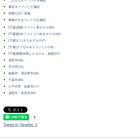
最近オープンした施設
創業が古い老舗
建物がかなりレトロな施設
[千葉]高級/リゾート系ホテル(50)
[千葉]観光/ファミリー向きホテル(34)
[千葉]ビジネスホテル(107)
[千葉]カプセル＆エコノミー(18)
[千葉]閉館休館したホテル・旅館(37)
浦安市(46)
市川市(15)
船橋市・習志野市(36)
千葉市(86)
八千代市・佐倉市(11)
成田市・富里市(55)
Tweets by YanaKen_2