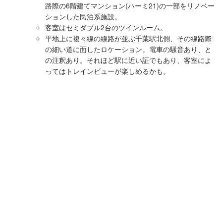
路際の6階建てマンション(ハーミ21)の一部をリノベー
ションした民泊系施設。
客室はセミダブル2台のツインルーム。
平地上に複々線の線路が並ぶ千葉駅北側、その線路際
の細い道に面したロケーション。電車の騒音あり、と
の注釈あり。それほど駅に近い証でもあり、客室によ
ってはトレインビューが楽しめるかも。