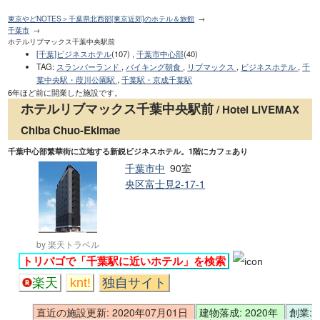
東京やどNOTES＞千葉県北西部[東京近郊]のホテル＆旅館
千葉市
ホテルリブマックス千葉中央駅前
[千葉]ビジネスホテル
(107) ,
千葉市中心部
(40)
TAG
:
スランバーランド
,
バイキング朝食
,
リブマックス
,
ビジネスホテル
,
千
葉中央駅・葭川公園駅
,
千葉駅・京成千葉駅
6年ほど前に開業した施設です。
ホテルリブマックス千葉中央駅前
/ Hotel LiVEMAX
Chiba Chuo-Ekimae
千葉中心部繁華街に立地する新鋭ビジネスホテル。1階にカフェあり
千葉市中
90室
央区富士見2-17-1
by 楽天トラベル
トリバゴで「千葉駅に近いホテル」を検索
楽天
knt!
独自サイト
直近の施設更新: 2020年07月01日
建物落成: 2020年
創業: