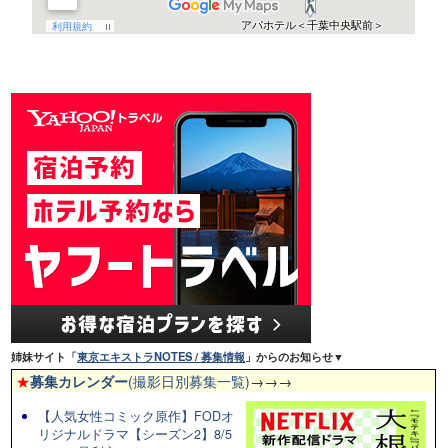
姉妹サイト「
東京エキストラNOTES / 募集情報
」からのお知らせ▼
★
募集カレンダー
(撮影日別募集一覧)
→→→
【人気女性コミック原作】FODオ
リジナルドラマ【シーズン2】8/5