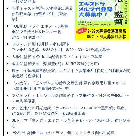
～15＠足利市
若手キャスト主演×大物俳優出演最
新作映画@山形県8～9月【登録
制】
FOD配信ドラマ エキストラ募集
◆8/12＠渋谷区&センター北、
8/13・14＠坂戸市
フジテレビ系[10月期・水10]新ド
ラマ◆8/10急募、8/22＠神田、8/29・30・31＠海浜幕張
大根仁監督 新作Netflix配信ドラマ！エキストラ募集！
永田琴監督映画『藻屑蟹(仮)』8/15＠茨城(行方市)
映画『全領域異常解決室』エキストラ募集◆8月初旬～9月末頃＠関
東近郊【登録制】
『八犬伝』『ピンポン』の曽利文彦監督 新作劇場用映画エキスト
ラ募集◆9月まで事前登録受付中
フジテレビ・オリジナル新作連続ドラマ◆8/13・14＠水戸◆8/29～
31＠海浜幕張
テレビ東京10月期連続ドラマ8/8・23・29・30＠埼玉県鶴ヶ島市、
8/12＠港区、8/17＠渋谷区、8/26＠町田市
BLドラマ「青と碧」エキストラ募集★8/7・9・10＠代沢、8/17＠稲
毛
[BS朝日 発]◆「ネコのドラマ」猫エキストラ＆飼い主募集