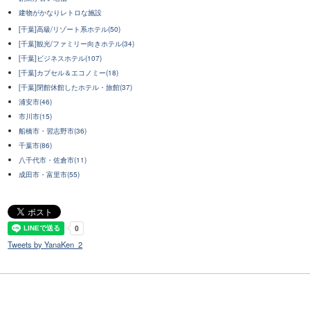
建物がかなりレトロな施設
[千葉]高級/リゾート系ホテル(50)
[千葉]観光/ファミリー向きホテル(34)
[千葉]ビジネスホテル(107)
[千葉]カプセル＆エコノミー(18)
[千葉]閉館休館したホテル・旅館(37)
浦安市(46)
市川市(15)
船橋市・習志野市(36)
千葉市(86)
八千代市・佐倉市(11)
成田市・富里市(55)
Tweets by YanaKen_2