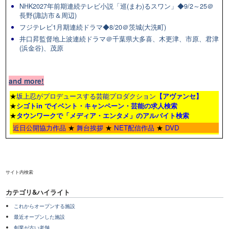
NHK2027年前期連続テレビ小説「巡(まわ)るスワン」◆9/2～25＠
長野(諏訪市＆周辺)
フジテレビ1月期連続ドラマ◆8/20＠茨城(大洗町)
井口昇監督地上波連続ドラマ＠千葉県大多喜、木更津、市原、君津
(浜金谷)、茂原
and more!
★
坂上忍がプロデュースする芸能プロダクション
【アヴァンセ】
★
シゴトin でイベント・キャンペーン・芸能の求人検索
★
タウンワーク
で「メディア・エンタメ」のアルバイト検索
近日公開協力作品
★
舞台挨拶
★
NET配信作品
★
DVD
サイト内検索
カテゴリ&ハイライト
これからオープンする施設
最近オープンした施設
創業が古い老舗