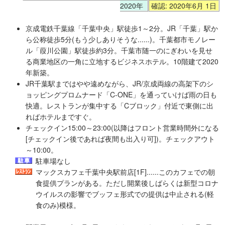
2020年
確認: 2020年6月 1日
京成電鉄千葉線「千葉中央」駅徒歩1～2分。JR「千葉」駅か
ら公称徒歩5分(もう少しありそうな......)。千葉都市モノレー
ル「葭川公園」駅徒歩約3分。千葉市随一のにぎわいを見せ
る商業地区の一角に立地するビジネスホテル。10階建て2020
年新築。
JR千葉駅まではやや遠めながら、JR/京成両線の高架下のシ
ョッピングプロムナード「C-ONE」を通っていけば雨の日も
快適。レストランが集中する「Cブロック」付近で東側に出
ればホテルまですぐ。
チェックイン15:00～23:00(以降はフロント営業時間外になる
[チェックイン後であれば夜間も出入り可])。チェックアウト
～10:00。
駐車場なし
マックスカフェ千葉中央駅前店[1F]......このカフェでの朝
食提供プランがある。ただし開業後しばらくは新型コロナ
ウイルスの影響でブッフェ形式での提供は中止される(軽
食のみ)模様。