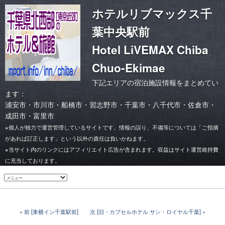
ホテルリブマックス千
葉中央駅前
Hotel LiVEMAX Chiba
Chuo-Ekimae
下記エリアの宿泊施設情報をまとめてい
ます：
浦安市
・
市川市
・
船橋市・習志野市
・
千葉市
・
八千代市・佐倉市
・
成田市・富里市
※個人が独力で運営管理しているサイトです。情報の誤り、不備等については「ご指摘
があれば訂正します」という以外の責任は負いかねます。
※当サイト内のリンクにはアフィリエイト広告が含まれます。収益はサイト運営維持費
に充当しております。
前 [東横イン千葉駅前]
次 [旧・カプセルホテル サン・ロイヤル千葉]