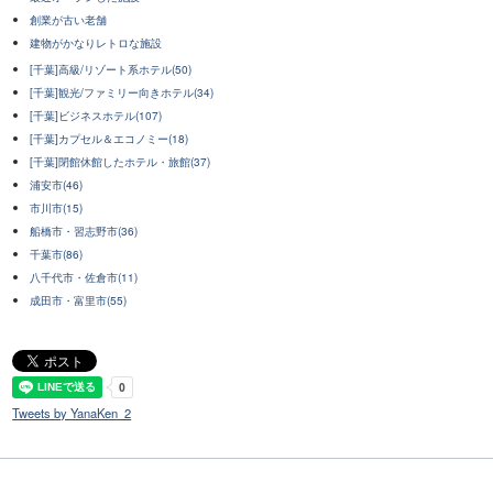
創業が古い老舗
建物がかなりレトロな施設
[千葉]高級/リゾート系ホテル(50)
[千葉]観光/ファミリー向きホテル(34)
[千葉]ビジネスホテル(107)
[千葉]カプセル＆エコノミー(18)
[千葉]閉館休館したホテル・旅館(37)
浦安市(46)
市川市(15)
船橋市・習志野市(36)
千葉市(86)
八千代市・佐倉市(11)
成田市・富里市(55)
Tweets by YanaKen_2