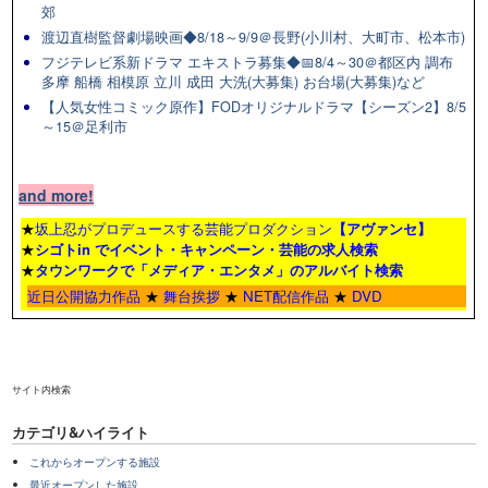
郊
渡辺直樹監督劇場映画◆8/18～9/9＠長野(小川村、大町市、松本市)
フジテレビ系新ドラマ エキストラ募集◆📅8/4～30＠都区内 調布
多摩 船橋 相模原 立川 成田 大洗(大募集) お台場(大募集)など
【人気女性コミック原作】FODオリジナルドラマ【シーズン2】8/5
～15＠足利市
and more!
★
坂上忍がプロデュースする芸能プロダクション
【アヴァンセ】
★
シゴトin でイベント・キャンペーン・芸能の求人検索
★
タウンワーク
で「メディア・エンタメ」のアルバイト検索
近日公開協力作品
★
舞台挨拶
★
NET配信作品
★
DVD
サイト内検索
カテゴリ&ハイライト
これからオープンする施設
最近オープンした施設