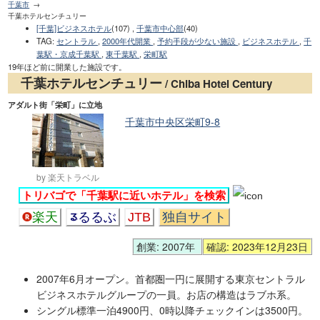
千葉市
千葉ホテルセンチュリー
[千葉]ビジネスホテル
(107) ,
千葉市中心部
(40)
TAG
:
セントラル
,
2000年代開業
,
予約手段が少ない施設
,
ビジネスホテル
,
千
葉駅・京成千葉駅
,
東千葉駅
,
栄町駅
19年ほど前に開業した施設です。
千葉ホテルセンチュリー
/ Chiba Hotel Century
アダルト街「栄町」に立地
千葉市中央区栄町9-8
by 楽天トラベル
トリバゴで「千葉駅に近いホテル」を検索
楽天
るるぶ
JTB
独自サイト
創業: 2007年
確認: 2023年12月23日
2007年6月オープン。首都圏一円に展開する東京セントラル
ビジネスホテルグループの一員。お店の構造はラブホ系。
シングル標準一泊4900円、0時以降チェックインは3500円。