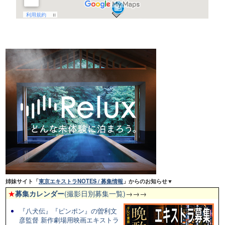
姉妹サイト「
東京エキストラNOTES / 募集情報
」からのお知らせ▼
★
募集カレンダー
(撮影日別募集一覧)
→→→
『八犬伝』『ピンポン』の曽利文
彦監督 新作劇場用映画エキストラ