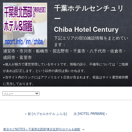
千葉ホテルセンチュリ
ー
Chiba Hotel Century
下記エリアの宿泊施設情報をまとめてい
ます：
浦安市
・
市川市
・
船橋市・習志野市
・
千葉市
・
八千代市・佐倉市
・
成田市・富里市
※個人が独力で運営管理しているサイトです。情報の誤り、不備等については「ご指摘
があれば訂正します」という以外の責任は負いかねます。
※当サイト内のリンクにはアフィリエイト広告が含まれます。収益はサイト運営維持費
に充当しております。
前 [カプセルホテル ふらる]
次 [HOTEL PARMAN]
東京やどNOTES＞千葉県北西部[東京近郊]のホテル＆旅館