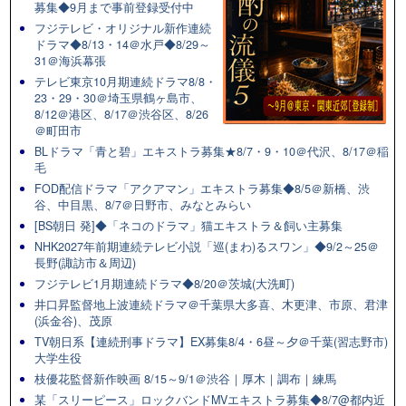
募集◆9月まで事前登録受付中
フジテレビ・オリジナル新作連続
ドラマ◆8/13・14＠水戸◆8/29～
31＠海浜幕張
テレビ東京10月期連続ドラマ8/8・
23・29・30＠埼玉県鶴ヶ島市、
8/12＠港区、8/17＠渋谷区、8/26
＠町田市
BLドラマ「青と碧」エキストラ募集★8/7・9・10＠代沢、8/17＠稲
毛
FOD配信ドラマ「アクアマン」エキストラ募集◆8/5＠新橋、渋
谷、中目黒、8/7＠日野市、みなとみらい
[BS朝日 発]◆「ネコのドラマ」猫エキストラ＆飼い主募集
NHK2027年前期連続テレビ小説「巡(まわ)るスワン」◆9/2～25＠
長野(諏訪市＆周辺)
フジテレビ1月期連続ドラマ◆8/20＠茨城(大洗町)
井口昇監督地上波連続ドラマ＠千葉県大多喜、木更津、市原、君津
(浜金谷)、茂原
TV朝日系【連続刑事ドラマ】EX募集8/4・6昼～夕＠千葉(習志野市)
大学生役
枝優花監督新作映画 8/15～9/1＠渋谷｜厚木｜調布｜練馬
某「スリーピース」ロックバンドMVエキストラ募集◆8/7@都内近