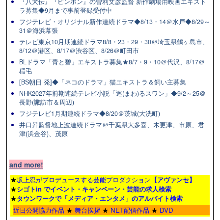
『八犬伝』『ピンポン』の曽利文彦監督 新作劇場用映画エキスト
ラ募集◆9月まで事前登録受付中
フジテレビ・オリジナル新作連続ドラマ◆8/13・14＠水戸◆8/29～
31＠海浜幕張
テレビ東京10月期連続ドラマ8/8・23・29・30＠埼玉県鶴ヶ島市、
8/12＠港区、8/17＠渋谷区、8/26＠町田市
BLドラマ「青と碧」エキストラ募集★8/7・9・10＠代沢、8/17＠
稲毛
[BS朝日 発]◆「ネコのドラマ」猫エキストラ＆飼い主募集
NHK2027年前期連続テレビ小説「巡(まわ)るスワン」◆9/2～25＠
長野(諏訪市＆周辺)
フジテレビ1月期連続ドラマ◆8/20＠茨城(大洗町)
井口昇監督地上波連続ドラマ＠千葉県大多喜、木更津、市原、君
津(浜金谷)、茂原
and more!
★
坂上忍がプロデュースする芸能プロダクション
【アヴァンセ】
★
シゴトin でイベント・キャンペーン・芸能の求人検索
★
タウンワーク
で「メディア・エンタメ」のアルバイト検索
近日公開協力作品
★
舞台挨拶
★
NET配信作品
★
DVD