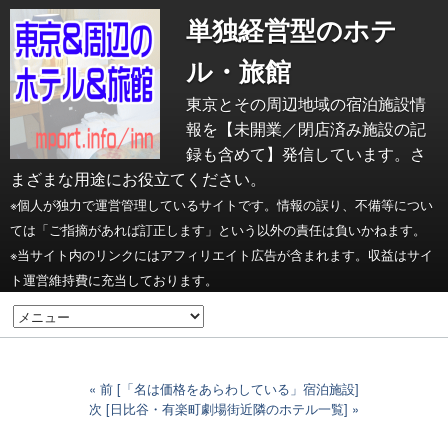
単独経営型のホテ
ル・旅館
東京とその周辺地域の宿泊施設情
報を【未開業／閉店済み施設の記
録も含めて】発信しています。さ
まざまな用途にお役立てください。
※個人が独力で運営管理しているサイトです。情報の誤り、不備等につい
ては「ご指摘があれば訂正します」という以外の責任は負いかねます。
※当サイト内のリンクにはアフィリエイト広告が含まれます。収益はサイ
ト運営維持費に充当しております。
前 [「名は価格をあらわしている」宿泊施設]
次 [日比谷・有楽町劇場街近隣のホテル一覧]