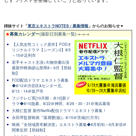
姉妹サイト「
東京エキストラNOTES / 募集情報
」からのお知らせ▼
★
募集カレンダー
(撮影日別募集一覧)
→→→
【人気女性コミック原作】FODオ
リジナルドラマ【シーズン2】8/5
～15＠足利市
若手キャスト主演×大物俳優出演
最新作映画@山形県8～9月【登録
制】
FOD配信ドラマ エキストラ募集
◆8/12＠渋谷区&センター北、
8/13・14＠坂戸市
フジテレビ系[10月期・水10]新ド
ラマ◆8/10急募、8/22＠神田、8/29・30・31＠海浜幕張
大根仁監督 新作Netflix配信ドラマ！エキストラ募集！
永田琴監督映画『藻屑蟹(仮)』8/15＠茨城(行方市)
映画『全領域異常解決室』エキストラ募集◆8月初旬～9月末頃＠
関東近郊【登録制】