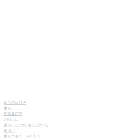
宿泊情報TOP
東京
千葉北西部
川崎近辺
都内
アンテナショップめぐり
神田川
東京
エキストラ
NOTES