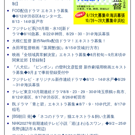
制】
FOD配信ドラマ エキストラ募集
◆8/12＠渋谷区&センター北、
8/13・14＠坂戸市
フジテレビ系[10月期・水10]新ド
ラマ◆8/10急募、8/22＠神田、8/29・30・31＠海浜幕張
大根仁監督 新作Netflix配信ドラマ！エキストラ募集！
永田琴監督映画『藻屑蟹(仮)』8/15＠茨城(行方市)
映画『全領域異常解決室』エキストラ募集◆8月初旬～9月末頃＠
関東近郊【登録制】
『八犬伝』『ピンポン』の曽利文彦監督 新作劇場用映画エキスト
ラ募集◆9月まで事前登録受付中
フジテレビ・オリジナル新作連続ドラマ◆8/13・14＠水戸◆8/29
～31＠海浜幕張
テレビ東京10月期連続ドラマ8/8・23・29・30＠埼玉県鶴ヶ島市、
8/12＠港区、8/17＠渋谷区、8/26＠町田市
BLドラマ「青と碧」エキストラ募集★8/7・9・10＠代沢、8/17＠
稲毛
[BS朝日 発]◆「ネコのドラマ」猫エキストラ＆飼い主募集
NHK2027年前期連続テレビ小説「巡(まわ)るスワン」◆9/2～25＠
長野(諏訪市＆周辺)