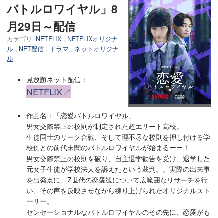
バトルロワイヤル」8
月29日～配信
カテゴリ:
NETFLIX
,
NETFLIXオリジナ
ル
,
NET配信
,
ドラマ
,
ネットオリジナ
ル
見放題ネット配信：
NETFLIX↗
作品名：「恋愛バトルロワイヤル」
男女交際禁止の校則が制定された超エリート高校。
生徒同士のリーク合戦、そして理不尽な校則を押し付ける学
校側との前代未聞のバトルロワイヤルが始まるーー！
男女交際禁止の校則を破り、自主退学勧告を受け、退学した
元女子生徒が学校法人を訴えたという裁判。。実際の出来事
を出発点に、Z世代の恋愛観について広範囲なリサーチを行
い、その声を反映させながら練り上げられたオリジナルスト
ーリー。
センセーショナルなバトルロワイヤルのその先に、恋愛がも