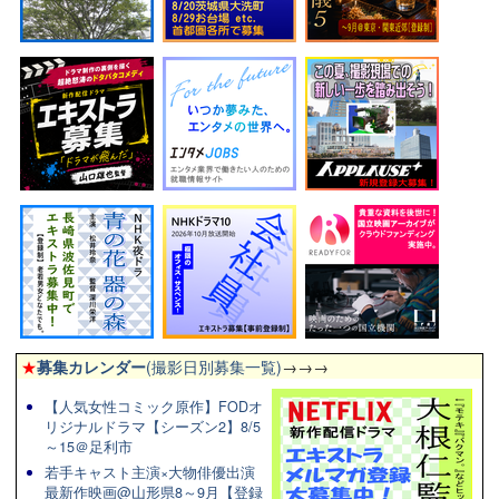
★
募集カレンダー
(撮影日別募集一覧)
→→→
【人気女性コミック原作】FODオ
リジナルドラマ【シーズン2】8/5
～15＠足利市
若手キャスト主演×大物俳優出演
最新作映画@山形県8～9月【登録