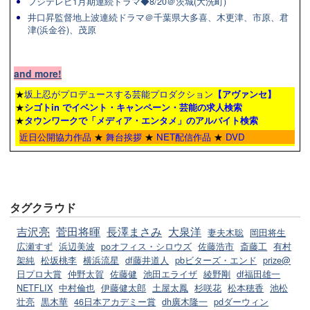
フジテレビ1月期連続ドラマ◆8/20＠茨城(大洗町)
井口昇監督地上波連続ドラマ＠千葉県大多喜、木更津、市原、君
津(浜金谷)、茂原
and more!
★
坂上忍がプロデュースする芸能プロダクション
【アヴァンセ】
★
シゴトin でイベント・キャンペーン・芸能の求人検索
★
タウンワーク
で「メディア・エンタメ」のアルバイト検索
近日公開協力作品
★
舞台挨拶
★
NET配信作品
★
DVD
タグクラウド
吉沢亮
菅田将暉
長澤まさみ
大泉洋
妻夫木聡
岡田将生
広瀬すず
浜辺美波
poオフィス・シロウズ
佐藤浩市
斎藤工
有村
架純
松坂桃李
横浜流星
df藤井道人
pbビターズ・エンド
prize@
日プロ大賞
仲野太賀
佐藤健
池田エライザ
綾野剛
df福田雄一
NETFLIX
中村倫也
伊藤健太郎
土屋太鳳
杉咲花
松本穂香
池松
壮亮
黒木華
46日本アカデミー賞
dh廣木隆一
pdダーウィン