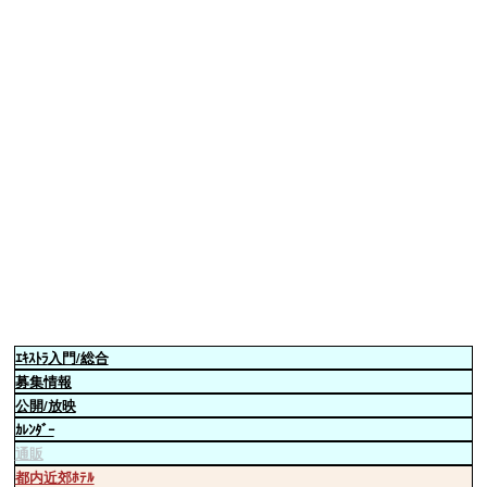
ｴｷｽﾄﾗ
入門/総合
募集情報
公開/放映
ｶﾚﾝﾀﾞｰ
通販
都内近郊ﾎﾃﾙ