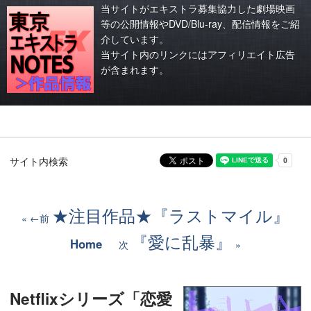
当サイトがエキストラ募集協力した劇場映画
等の公開情報やDVD/Blu-ray、配信情報をご紹
介しています。
当サイト内のリンクにはアフィリエイト広告
が含まれます。
サイト内検索
★注目作品★『ラストマイル』
←前
『愛に乱暴』
Home
次
Netflixシリーズ「恋愛