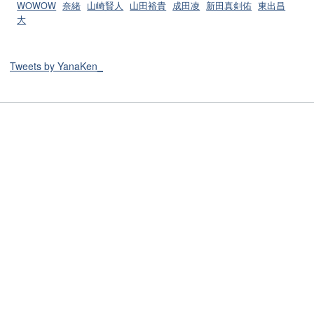
WOWOW
奈緒
山崎賢人
山田裕貴
成田凌
新田真剣佑
東出昌
大
Tweets by YanaKen_