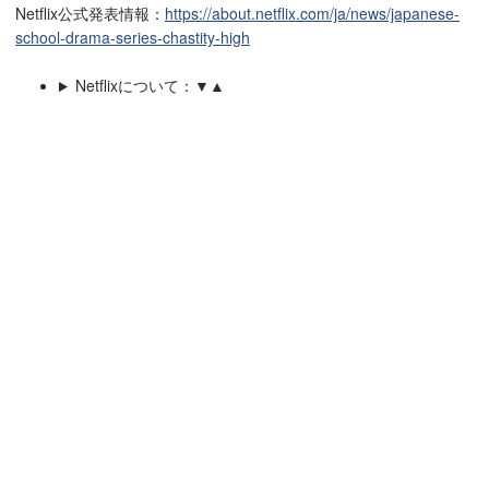
Netflix公式発表情報：
https://about.netflix.com/ja/news/japanese-
school-drama-series-chastity-high
Netflixについて：▼▲