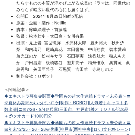
たらすものの本質が浮かび上がる成長のドラマは、同世代の
みならず幅広い世代の心にも届くはず。
公開日：2024年8月29日Netflix配信
原案・企画・製作：Netflix
脚本：篠﨑絵理子・首藤凜
監督：松本壮史・太田良・安川有果
出演：見上愛 宮世琉弥 水沢林太郎 豊田裕大 秋田汐
梨 和内璃乃 尾崎真花 本田響矢 中山翔貴 碧木愛莉
兼光ほのか 松村キサラ 石田夢実 浅香航大 穂志もえ
か 戸田昌宏 板橋駿谷 遊井亮子 梅舟惟永 奥貫薫 眞
島秀和 矢田亜希子 石黒賢 吉田羊 寺島しのぶ
制作会社：ロボット
＜関連記事＞
🔔エキストラ募集＠関西◆学園もの超大作連続ドラマ＜未公表＞〓
🌞夏休み期間めいっぱいロケ[制作：ROBOT][人気若手キャスト多
数出演]〓📅7/26～9/4＠兵庫(三田市、神戸市)🎁オリジナル記念品
＋💳クオカード1000円分
🔔エキストラ募集＠関西◆学園もの超大作連続ドラマ＜未公表＞〓
📅年末12/25・26・28＠兵庫(神戸市[西神中央])ロケ(文化祭シーン)