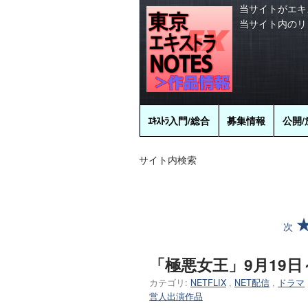
当サイトがエキ
当サイト内のリ
ｴｷｽﾄﾗ
入門/総合
募集情報
公開/
サイト内検索
次
「極悪女王」9月19日～N
カテゴリ:
NETFLIX
,
NET配信
,
ドラマ
営人出演作品