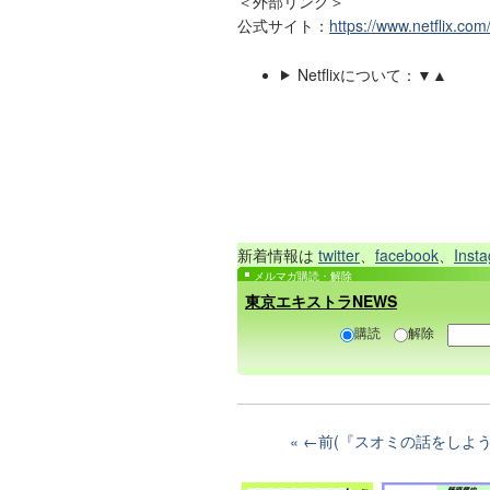
＜外部リンク＞
公式サイト：
https://www.netflix.com
Netflixについて：▼▲
新着情報は
twitter
、
facebook
、
Inst
メルマガ購読・解除
東京エキストラNEWS
購読
解除
←前(『スオミの話をしよう