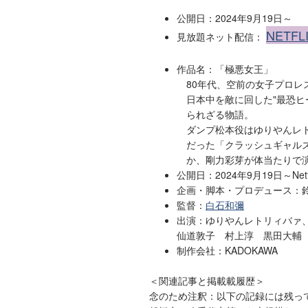
公開日：2024年9月19日～
NETFL
見放題ネット配信：
作品名：「極悪女王」
80年代、空前の女子プロレ
日本中を敵に回した"最恐ヒ
られざる物語。
ダンプ松本役はゆりやんレ
だった「クラッシュギャル
か、剛力彩芽が体当たりで
公開日：2024年9月19日～Net
企画・脚本・プロデュース：
監督：
白石和彌
出演：ゆりやんレトリィバァ
仙道敦子 村上淳 黒田大輔
制作会社：KADOKAWA
＜関連記事と掲載載履歴＞
念のため注釈：以下の記録には残っ