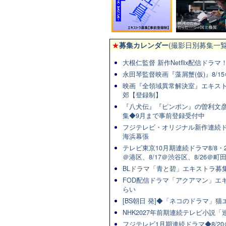
★
募集カレンダー
(撮影日別募集一覧
大根仁監督 新作Netflix配信ドラ
永田琴監督映画『藻屑蟹(仮)』8/15
映画『全領域異常解決室』エキスト
郊【登録制】
『八犬伝』『ピンポン』の曽利文彦
集◆9月まで事前登録受付中
フジテレビ・オリジナル新作連続ドラマ
海浜幕張
テレビ東京10月期連続ドラマ8/8・2
＠港区、8/17＠渋谷区、8/26＠町
BLドラマ「青と碧」エキストラ募集★
FOD配信ドラマ「アクアマン」エキ
らい
[BS朝日 発]◆「ネコのドラマ」
NHK2027年前期連続テレビ小説「巡
フジテレビ1月期連続ドラマ◆8/20