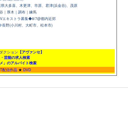
県大多喜、木更津、市原、君津(浜金谷)、茂原
＠渋谷｜厚木｜調布｜練馬
Vエキストラ募集◆8/7@都内近郊
9＠長野(小川村、大町市、松本市)
ダクション
【アヴァンセ】
ン・芸能の求人検索
メ」のアルバイト検索
ET配信作品
★
DVD