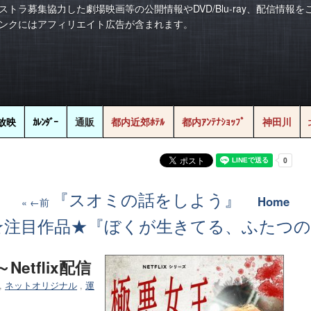
ストラ募集協力した劇場映画等の公開情報やDVD/Blu-ray、配信情報
ンクにはアフィリエイト広告が含まれます。
放映
ｶﾚﾝﾀﾞｰ
通販
都内近郊ﾎﾃﾙ
都内ｱﾝﾃﾅｼｮｯﾌﾟ
神田川
『スオミの話をしよう』
Home
←前
★注目作品★『ぼくが生きてる、ふたつの
etflix配信
,
ネットオリジナル
,
運