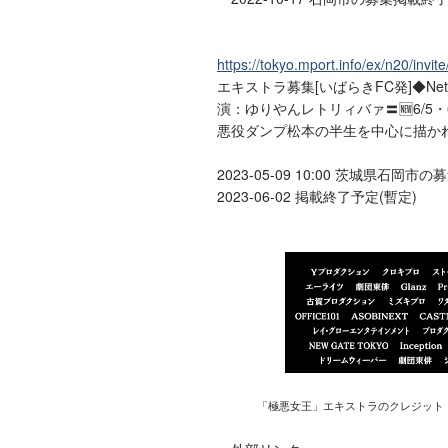
https://tokyo.mport.info/ex/n20/inv
エキストラ募集[いばらきFC発]◆N
演：ゆりやんレトリィバァ〓🆕6/5・
悪役ダンプ松本の半生を中心に描か
2023-05-09 10:00 茨城県石岡市
2023-06-02 掲載終了予定(暫定)
「極悪女王」エキストラのクレジット