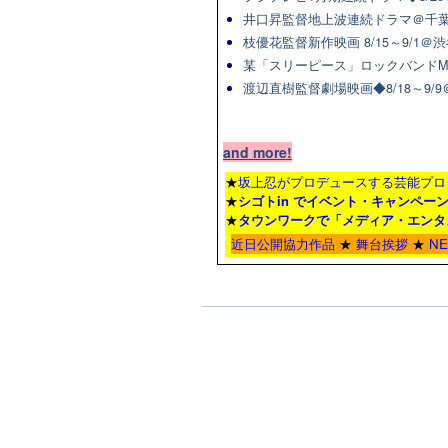
井口昇監督地上波連続ドラマ＠千葉
枝優花監督新作映画 8/15～9/1
某「スリーピース」ロックバンドM
渡辺直樹監督劇場映画◆8/18～9/
and more!
★
坂上忍がプロデュースする芸能プロ
★
シゴトin でイベント・キャンペー
★
タウンワーク
で「メディア・エンタ
近日公開協力作品
★
舞台挨拶
★
N