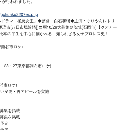
ケが行われました。
ite/gokuaku2207ex.php
リジナルドラマ「極悪女王」◆監督：白石和彌◆主演：ゆりやんレトリ
(匝瑳市[八日市場近隣])〓🆕10/26大募集＠茨城(石岡市)【クオカー
プ松本の半生を中心に描かれる、知られざる女子プロレス史！
埼玉県熊谷市ロケ)
21・22・23・27東京都調布市ロケ)
7土浦市ロケ)
取り扱い変更・再アピールを実施
市の募集を掲載
市の募集を掲載
了予定
了予定