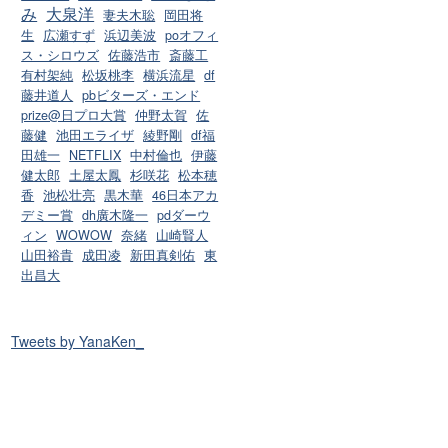
み
大泉洋
妻夫木聡
岡田将
生
広瀬すず
浜辺美波
poオフィ
ス・シロウズ
佐藤浩市
斎藤工
有村架純
松坂桃李
横浜流星
df
藤井道人
pbビターズ・エンド
prize@日プロ大賞
仲野太賀
佐
藤健
池田エライザ
綾野剛
df福
田雄一
NETFLIX
中村倫也
伊藤
健太郎
土屋太鳳
杉咲花
松本穂
香
池松壮亮
黒木華
46日本アカ
デミー賞
dh廣木隆一
pdダーウ
ィン
WOWOW
奈緒
山崎賢人
山田裕貴
成田凌
新田真剣佑
東
出昌大
Tweets by YanaKen_