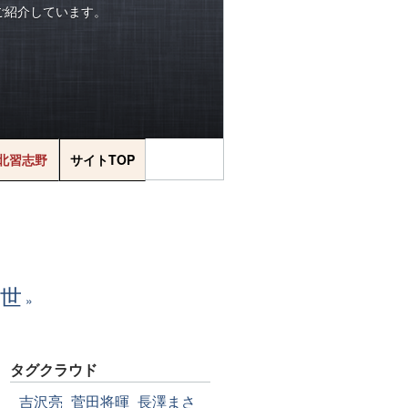
をご紹介しています。
北習志野
サイトTOP
世
タグクラウド
吉沢亮
菅田将暉
長澤まさ