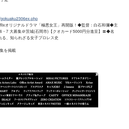
ite/gokuaku2306ex.php
etflixオリジナルドラマ「極悪女王」再開版！◆監督：白石和彌◆主
6・7 大募集＠茨城(石岡市)【クオカード5000円分進呈】〓◆名
れる、知られざる女子プロレス史
の募集を掲載