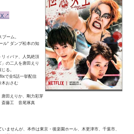
IX↗
スブーム。
ール" ダンプ松本
の知
トリィバァ、人気絶頂
ズ」の二人を唐田えり
演じる。
flixで全5話一挙配信
鈴木おさむ
、唐田えりか、剛力彩芽
 斎藤工 音尾琢真
ていませんが、本作は東京・後楽園ホール、木更津市、千葉市、