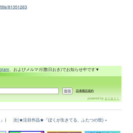
/title/81351263
agram
、およびメルマガ(数日おき)でお知らせ中です▼
読者購読規約
powered by
まぐまぐ！
』)
次(★注目作品★『ぼくが生きてる、ふたつの世)