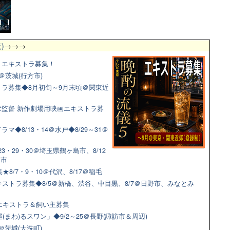
)
→→→
マ！エキストラ募集！
＠茨城(行方市)
ラ募集◆8月初旬～9月末頃＠関東近
監督 新作劇場用映画エキストラ募
◆8/13・14＠水戸◆8/29～31＠
3・29・30＠埼玉県鶴ヶ島市、8/12
田市
8/7・9・10＠代沢、8/17＠稲毛
ストラ募集◆8/5＠新橋、渋谷、中目黒、8/7＠日野市、みなとみ
猫エキストラ＆飼い主募集
(まわ)るスワン」◆9/2～25＠長野(諏訪市＆周辺)
＠茨城(大洗町)