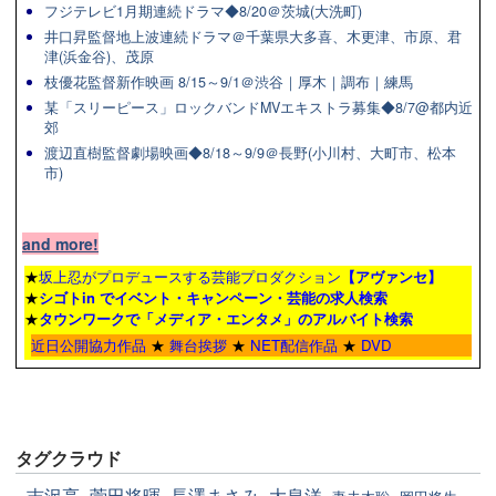
フジテレビ1月期連続ドラマ◆8/20＠茨城(大洗町)
井口昇監督地上波連続ドラマ＠千葉県大多喜、木更津、市原、君
津(浜金谷)、茂原
枝優花監督新作映画 8/15～9/1＠渋谷｜厚木｜調布｜練馬
某「スリーピース」ロックバンドMVエキストラ募集◆8/7@都内近
郊
渡辺直樹監督劇場映画◆8/18～9/9＠長野(小川村、大町市、松本
市)
and more!
★
坂上忍がプロデュースする芸能プロダクション
【アヴァンセ】
★
シゴトin でイベント・キャンペーン・芸能の求人検索
★
タウンワーク
で「メディア・エンタメ」のアルバイト検索
近日公開協力作品
★
舞台挨拶
★
NET配信作品
★
DVD
タグクラウド
吉沢亮
菅田将暉
長澤まさみ
大泉洋