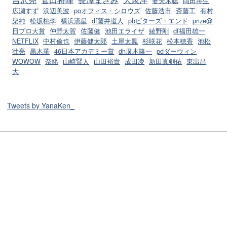
妻夫木聡
岡田将生
広瀬すず
浜辺美波
poオフィス・シロウズ
佐藤浩市
斎藤工
有村
架純
松坂桃李
横浜流星
df藤井道人
pbビターズ・エンド
prize@
日プロ大賞
仲野太賀
佐藤健
池田エライザ
綾野剛
df福田雄一
NETFLIX
中村倫也
伊藤健太郎
土屋太鳳
杉咲花
松本穂香
池松
壮亮
黒木華
46日本アカデミー賞
dh廣木隆一
pdダーウィン
WOWOW
奈緒
山崎賢人
山田裕貴
成田凌
新田真剣佑
東出昌
大
Tweets by YanaKen_