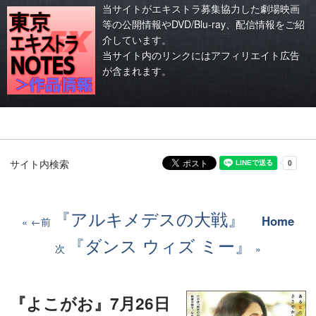
当サイトがエキストラ募集協力した劇場映画
等の公開情報やDVD/Blu-ray、配信情報をご紹
介しています。
当サイト内のリンクにはアフィリエイト広告
が含まれます。
サイト内検索
『アルキメデスの大戦』
Home
←前
『ダンス ウィズ ミー』
次
『よこがお』7月26日