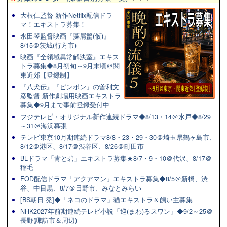
大根仁監督 新作Netflix配信ドラ
マ！エキストラ募集！
永田琴監督映画『藻屑蟹(仮)』
8/15＠茨城(行方市)
映画『全領域異常解決室』エキス
トラ募集◆8月初旬～9月末頃＠関
東近郊【登録制】
『八犬伝』『ピンポン』の曽利文
彦監督 新作劇場用映画エキストラ
募集◆9月まで事前登録受付中
フジテレビ・オリジナル新作連続ドラマ◆8/13・14＠水戸◆8/29
～31＠海浜幕張
テレビ東京10月期連続ドラマ8/8・23・29・30＠埼玉県鶴ヶ島市、
8/12＠港区、8/17＠渋谷区、8/26＠町田市
BLドラマ「青と碧」エキストラ募集★8/7・9・10＠代沢、8/17＠
稲毛
FOD配信ドラマ「アクアマン」エキストラ募集◆8/5＠新橋、渋
谷、中目黒、8/7＠日野市、みなとみらい
[BS朝日 発]◆「ネコのドラマ」猫エキストラ＆飼い主募集
NHK2027年前期連続テレビ小説「巡(まわ)るスワン」◆9/2～25＠
長野(諏訪市＆周辺)