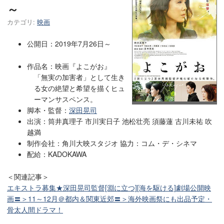
～
カテゴリ:
映画
公開日：2019年7月26日～
作品名：映画『よこがお』
「無実の加害者」として生き
る女の絶望と希望を描くヒュ
ーマンサスペンス
。
脚本・監督：
深田晃司
出演：筒井真理子 市川実日子 池松壮亮 須藤蓮 古川未祐 吹
越満
制作会社：角川大映スタジオ 協力：コム・デ・シネマ
配給：KADOKAWA
＜関連記事＞
エキストラ募集★深田晃司監督[淵に立つ][海を駆ける]劇場公開映
画〓＞11～12月＠都内＆関東近郊〓＞海外映画祭にも出品予定・
骨太人間ドラマ！