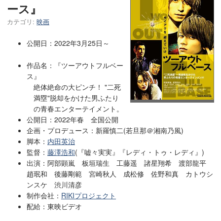
ース』
カテゴリ:
映画
公開日：2022年3月25日～
作品名：『ツーアウトフルベー
ス』
絶体絶命の大ピンチ！ "二死
満塁"脱却をかけた男ふたり
の青春エンターテイメント。
公開日：2022年春 全国公開
企画・プロデュース：新羅慎二(若旦那＠湘南乃風)
脚本：
内田英治
監督：
藤澤浩和
(『嘘々実実』『レディ・トゥ・レディ』)
出演：阿部顕嵐 板垣瑞生 工藤遥 諸星翔希 渡部龍平
趙珉和 後藤剛範 宮崎秋人 成松修 佐野和真 カトウシ
ンスケ 渋川清彦
制作会社：
RIKIプロジェクト
配給：東映ビデオ