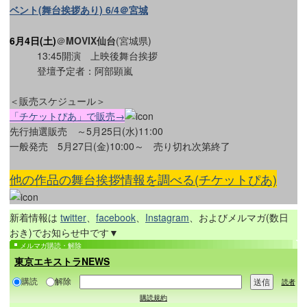
ベント(舞台挨拶あり) 6/4＠宮城
6月4日(土)
＠
MOVIX仙台
(宮城県)
13:45開演 上映後舞台挨拶
登壇予定者：阿部顕嵐
＜販売スケジュール＞
「チケットぴあ」で販売→
先行抽選販売 ～5月25日(水)11:00
一般発売 5月27日(金)10:00～ 売り切れ次第終了
他の作品の舞台挨拶情報を調べる(チケットぴあ)
新着情報は
twitter
、
facebook
、
Instagram
、およびメルマガ(数日
おき)でお知らせ中です▼
メルマガ購読・解除
東京エキストラNEWS
購読
解除
読者
購読規約