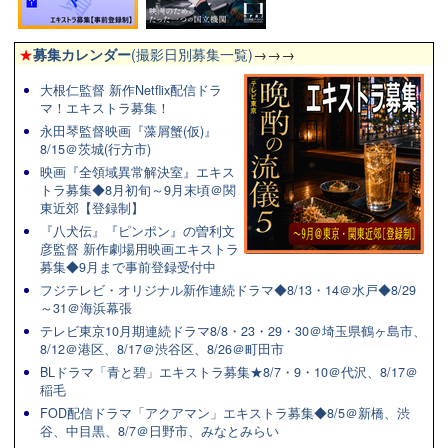
★
募集カレンダー
(撮影日別募集一覧)
→→→
大根仁監督 新作Netflix配信ドラ
マ！エキストラ募集！
永田琴監督映画『藻屑蟹(仮)』
8/15＠茨城(行方市)
映画『全領域異常解決室』エキス
トラ募集◆8月初旬～9月末頃＠関
東近郊【登録制】
『八犬伝』『ピンポン』の曽利文
彦監督 新作劇場用映画エキストラ
募集◆9月まで事前登録受付中
フジテレビ・オリジナル新作連続ドラマ◆8/13・14＠水戸◆8/29
～31＠海浜幕張
テレビ東京10月期連続ドラマ8/8・23・29・30＠埼玉県鶴ヶ島市、
8/12＠港区、8/17＠渋谷区、8/26＠町田市
BLドラマ「青と碧」エキストラ募集★8/7・9・10＠代沢、8/17＠
稲毛
FOD配信ドラマ「アクアマン」エキストラ募集◆8/5＠新橋、渋
谷、中目黒、8/7＠日野市、みなとみらい