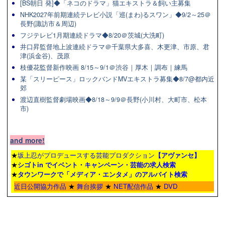
[BS朝日 発]◆「ネコのドラマ」猫エキストラ＆飼い主募集
NHK2027年前期連続テレビ小説「巡(まわ)るスワン」◆9/2～25＠
長野(諏訪市＆周辺)
フジテレビ1月期連続ドラマ◆8/20＠茨城(大洗町)
井口昇監督地上波連続ドラマ＠千葉県大多喜、木更津、市原、君
津(浜金谷)、茂原
枝優花監督新作映画 8/15～9/1＠渋谷｜厚木｜調布｜練馬
某「スリーピース」ロックバンドMVエキストラ募集◆8/7@都内近
郊
渡辺直樹監督劇場映画◆8/18～9/9＠長野(小川村、大町市、松本
市)
and more!
★
坂上忍がプロデュースする芸能プロダクション
【アヴァンセ】
★
シゴトin でイベント・キャンペーン・芸能の求人検索
★
タウンワーク
で「メディア・エンタメ」のアルバイト検索
近日公開協力作品
★
舞台挨拶
★
NET配信作品
★
DVD