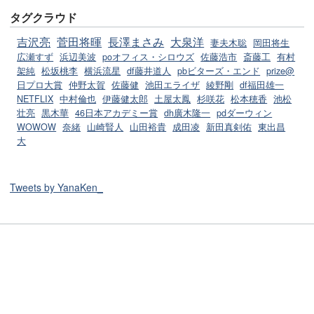
タグクラウド
吉沢亮
菅田将暉
長澤まさみ
大泉洋
妻夫木聡
岡田将生
広瀬すず
浜辺美波
poオフィス・シロウズ
佐藤浩市
斎藤工
有村
架純
松坂桃李
横浜流星
df藤井道人
pbビターズ・エンド
prize@
日プロ大賞
仲野太賀
佐藤健
池田エライザ
綾野剛
df福田雄一
NETFLIX
中村倫也
伊藤健太郎
土屋太鳳
杉咲花
松本穂香
池松
壮亮
黒木華
46日本アカデミー賞
dh廣木隆一
pdダーウィン
WOWOW
奈緒
山崎賢人
山田裕貴
成田凌
新田真剣佑
東出昌
大
Tweets by YanaKen_