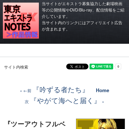
当サイトがエキストラ募集協力した劇場映画
等の公開情報やDVD/Blu-ray、配信情報をご紹
介しています。
当サイト内のリンクにはアフィリエイト広告
が含まれます。
サイト内検索
『吟ずる者たち』
Home
←前
『やがて海へと届く』
次
『ツーアウトフルベ