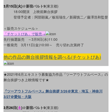
3月15日(火)
＠
新宿バルト9
(東京都)
18:00開演 上映前舞台挨拶
登壇予定者：阿部顕嵐／板垣瑞生／新羅慎二／藤澤浩和監督
＜販売スケジュール＞
「チケットぴあ」で販売→
先行抽選販売 ～3月9日(水)11:00
一般発売 3月11日(金)10:00～ 売り切れ次第終了
他の作品の舞台挨拶情報を調べる(チケットぴあ)
★2021年6月エキストラ募集協力作品『ツーアウトフルベース』の
舞台挨拶つき上映情報です★
『ツーアウトフルベース』舞台挨拶 3/26＠東京・埼玉・神奈川
3/27＠愛知・大阪
3月26日(
土
)
＠
新宿バルト9
(東京都)