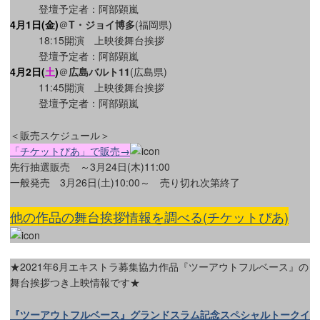
登壇予定者：阿部顕嵐
4月1日(金
)
＠
T・ジョイ博多
(福岡県)
18:15開演 上映後舞台挨拶
登壇予定者：阿部顕嵐
4月2日(
土
)
＠
広島バルト11
(広島県)
11:45開演 上映後舞台挨拶
登壇予定者：阿部顕嵐
＜販売スケジュール＞
「チケットぴあ」で販売→
先行抽選販売 ～3月24日(木)11:00
一般発売 3月26日(土)10:00～ 売り切れ次第終了
他の作品の舞台挨拶情報を調べる(チケットぴあ)
★2021年6月エキストラ募集協力作品『ツーアウトフルベース』の
舞台挨拶つき上映情報です★
『ツーアウトフルベース』グランドスラム記念スペシャルトークイ