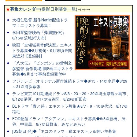
★
募集カレンダー
(撮影日別募集一覧)
→→→
大根仁監督 新作Netflix配信ドラ
マ！エキストラ募集！
永田琴監督映画『藻屑蟹(仮)』
8/15＠茨城(行方市)
映画『全領域異常解決室』エキス
トラ募集◆8月初旬～9月末頃＠関
東近郊【登録制】
『八犬伝』『ピンポン』の曽利文
彦監督 新作劇場用映画エキストラ
募集◆9月まで事前登録受付中
フジテレビ・オリジナル新作連続ドラマ◆8/13・14＠水戸◆8/29
～31＠海浜幕張
テレビ東京10月期連続ドラマ8/8・23・29・30＠埼玉県鶴ヶ島市、
8/12＠港区、8/17＠渋谷区、8/26＠町田市
BLドラマ「青と碧」エキストラ募集★8/7・9・10＠代沢、8/17＠
稲毛
FOD配信ドラマ「アクアマン」エキストラ募集◆8/5＠新橋、渋
谷、中目黒、8/7＠日野市、みなとみらい
[BS朝日 発]◆「ネコのドラマ」猫エキストラ＆飼い主募集