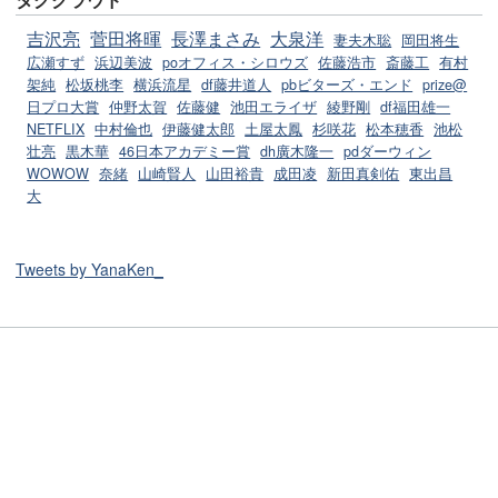
吉沢亮
菅田将暉
長澤まさみ
大泉洋
妻夫木聡
岡田将生
広瀬すず
浜辺美波
poオフィス・シロウズ
佐藤浩市
斎藤工
有村
架純
松坂桃李
横浜流星
df藤井道人
pbビターズ・エンド
prize@
日プロ大賞
仲野太賀
佐藤健
池田エライザ
綾野剛
df福田雄一
NETFLIX
中村倫也
伊藤健太郎
土屋太鳳
杉咲花
松本穂香
池松
壮亮
黒木華
46日本アカデミー賞
dh廣木隆一
pdダーウィン
WOWOW
奈緒
山崎賢人
山田裕貴
成田凌
新田真剣佑
東出昌
大
Tweets by YanaKen_