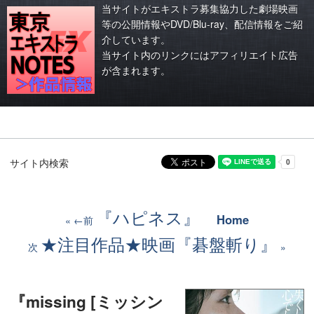
当サイトがエキストラ募集協力した劇場映画
等の公開情報やDVD/Blu-ray、配信情報をご紹
介しています。
当サイト内のリンクにはアフィリエイト広告
が含まれます。
サイト内検索
『ハピネス』
Home
←前
★注目作品★映画『碁盤斬り』
次
『missing [ミッシン