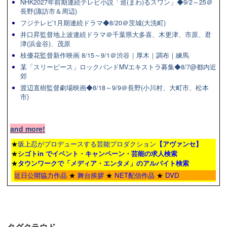
NHK2027年前期連続テレビ小説「巡(まわ)るスワン」◆9/2～25＠
長野(諏訪市＆周辺)
フジテレビ1月期連続ドラマ◆8/20＠茨城(大洗町)
井口昇監督地上波連続ドラマ＠千葉県大多喜、木更津、市原、君
津(浜金谷)、茂原
枝優花監督新作映画 8/15～9/1＠渋谷｜厚木｜調布｜練馬
某「スリーピース」ロックバンドMVエキストラ募集◆8/7@都内近
郊
渡辺直樹監督劇場映画◆8/18～9/9＠長野(小川村、大町市、松本
市)
and more!
★
坂上忍がプロデュースする芸能プロダクション
【アヴァンセ】
★
シゴトin でイベント・キャンペーン・芸能の求人検索
★
タウンワーク
で「メディア・エンタメ」のアルバイト検索
近日公開協力作品
★
舞台挨拶
★
NET配信作品
★
DVD
タグクラウド