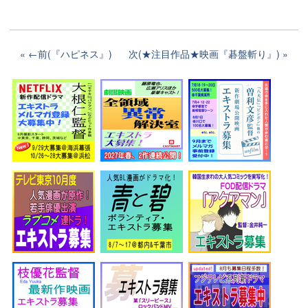
←前(『ハピネス』)
次(★注目作品★映画『碁盤斬り』)