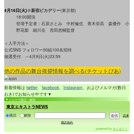
4月16日(火
)
＠
新宿ピカデリー
(東京都)
18:00開演
登壇予定者：石原さとみ 中村倫也 青木崇高 森優作 小
野花梨 細川岳 𠮷田恵輔監督
＜入手方法＞
公式SNS フォロワー50組100名招待
抽選受付 ～4月9日(火)23:59
他の作品の舞台挨拶情報を調べる(チケットぴあ)
新着情報は
twitter
、
facebook
、
Instagram
、およびメルマガ(数日
おき)でお知らせ中です▼
メルマガ購読・解除
東京エキストラNEWS
購読
解除
読者
購読規約
powered by
まぐまぐ！