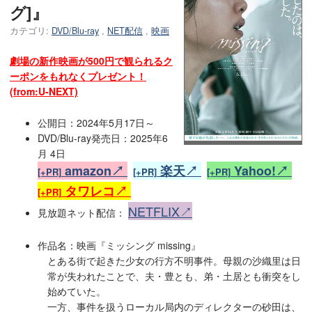
グ]』
カテゴリ:
DVD/Blu-ray
,
NET配信
,
映画
劇場の新作映画が500円で観られるク
ーポンをもれなくプレゼント！
(from:U-NEXT)
公開日：2024年5月17日～
DVD/Blu-ray発売日：2025年6
月 4日
amazon↗
楽天↗
Yahoo!↗
[+PR]
[+PR]
[+PR]
タワレコ↗
[+PR]
NETFLIX↗
見放題ネット配信：
作品名：映画『ミッシング missing』
とある街で起きた少女の行方不明事件。母親の沙織里は日
常が失われたことで、夫・豊とも、弟・土居とも衝突をし
始めていた。
一方、事件を扱うローカル局内のディレクターの砂田は、