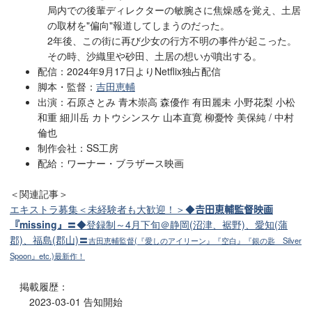
局内での後輩ディレクターの敏腕さに焦燥感を覚え、土居
の取材を"偏向"報道してしまうのだった。
2年後、この街に再び少女の行方不明の事件が起こった。
その時、沙織里や砂田、土居の想いが噴出する。
配信：2024年9月17日よりNetflix独占配信
脚本・監督：
吉田恵輔
出演：石原さとみ
青木崇高
森優作
有田麗未
小野花梨
小松
和重
細川岳
カトウシンスケ 山本直寛 柳憂怜 美保純 / 中村
倫也
制作会社：SS工房
配給：ワーナー・ブラザース映画
＜関連記事＞
エキストラ募集＜未経験者も大歓迎！＞◆
𠮷田恵輔監督
映画
『missing』
〓◆登録制～4月下旬＠静岡(沼津、裾野)、愛知(蒲
郡)、福島(郡山)〓
吉田恵輔監督(『愛しのアイリーン』『空白』『銀の匙 Silver
Spoon』etc.)最新作！
掲載履歴：
2023-03-01 告知開始