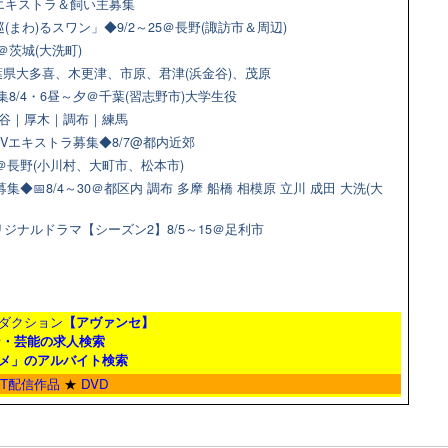
猫エキストラ＆飼い主募集
(まわ)るスワン」◆9/2～25＠長野(諏訪市＆周辺)
＠茨城(大洗町)
県大多喜、木更津、市原、君津(浜金谷)、茂原
8/4・6昼～夕＠千葉(習志野市)大学生役
＠渋谷｜厚木｜調布｜練馬
Vエキストラ募集◆8/7@都内近郊
9＠長野(小川村、大町市、松本市)
📅8/4～30＠都区内 調布 多摩 船橋 相模原 立川 成田 大洗(大
ジナルドラマ【シーズン2】8/5～15＠足利市
ダクション
【アヴァンセ】
ン・芸能の求人検索
メ」のアルバイト検索
ET配信作品
★
DVD