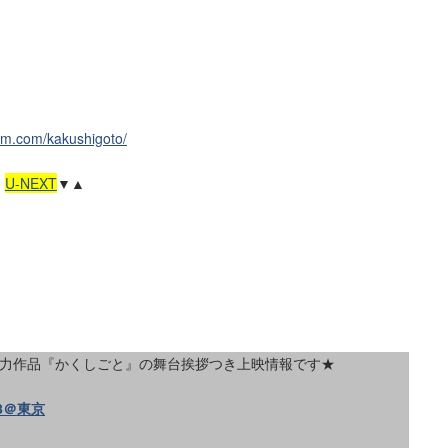
tom.com/kakushigoto/
：
U-NEXT
▼▲
集協力作品『かくしごと』の舞台挨拶つき上映情報です★
8＠東京