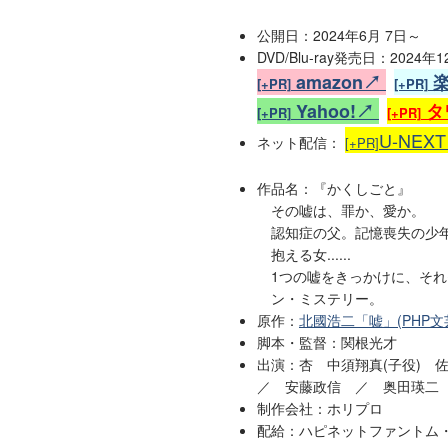
公開日：2024年6月 7日～
DVD/Blu-ray発売日：2024年
amazon↗
[+PR]
[+PR]
Yahoo!↗
タ
[+PR]
[+PR]
U-NEX
ネット配信：
[+PR]
作品名：『かくしごと』
その嘘は、罪か、愛か。
認知症の父。記憶喪失の少
抱える女......
1つの嘘をきっかけに、それ
ン・ミステリー。
原作：
北國浩二「嘘」(PHP文芸文庫)
脚本・監督：関根光才
出演：杏 中須翔真(子役)
／ 安藤政信 ／ 奥田瑛二
制作会社：ホリプロ
配給：ハピネットファントム