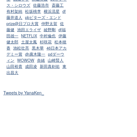
ス・シロウズ
佐藤浩市
斎藤工
有村架純
松坂桃李
横浜流星
df
藤井道人
pbビターズ・エンド
prize@日プロ大賞
仲野太賀
佐
藤健
池田エライザ
綾野剛
df福
田雄一
NETFLIX
中村倫也
伊藤
健太郎
土屋太鳳
杉咲花
松本穂
香
池松壮亮
黒木華
46日本アカ
デミー賞
dh廣木隆一
pdダーウ
ィン
WOWOW
奈緒
山崎賢人
山田裕貴
成田凌
新田真剣佑
東
出昌大
Tweets by YanaKen_