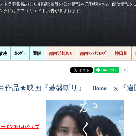
ストラ募集協力した劇場映画等の公開情報やDVD/Blu-ray、配信情報
ンクにはアフィリエイト広告が含まれます。
放映
ｶﾚﾝﾀﾞｰ
通販
都内近郊ﾎﾃﾙ
都内ｱﾝﾃﾅｼｮｯﾌﾟ
神田川
目作品★映画『碁盤斬り』
『違
Home
次
クーポンをもれなくプ