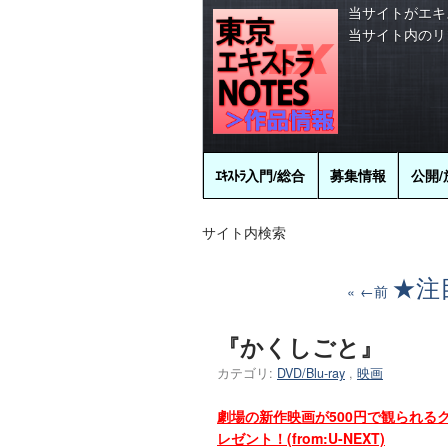
当サイトがエキ
当サイト内のリ
ｴｷｽﾄﾗ
入門/総合
募集情報
公開/
サイト内検索
★注
←前
『かくしごと』
カテゴリ:
DVD/Blu-ray
,
映画
劇場の新作映画が500円で観られる
レゼント！(from:U-NEXT)