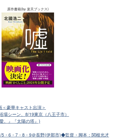
原作書籍(by 楽天ブックス)
画＜豪華キャスト出演＞
)海水浴場シーン、8/19東京（八王子市）
愛。』『太陽の塔』)
5・6・7・8・9＠長野(伊那市)◆監督・脚本：関根光才