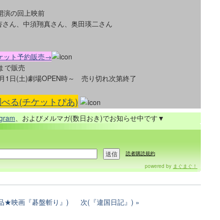
10開演の回上映前
杏さん、中須翔真さん、奥田瑛二さん
ケット予約販売→
前まで販売
月1日(土)劇場OPEN時～ 売り切れ次第終了
べる(チケットぴあ)
agram
、およびメルマガ(数日おき)でお知らせ中です▼
読者購読規約
powered by
まぐまぐ！
品★映画『碁盤斬り』)
次(『違国日記』)