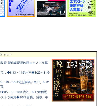
)
→→→
監督 新作劇場用映画エキストラ募
◆8/13・14＠水戸◆8/29～31＠
3・29・30＠埼玉県鶴ヶ島市、8/12
田市
8/7・9・10＠代沢、8/17＠稲毛
ストラ募集◆8/5＠新橋、渋谷、中