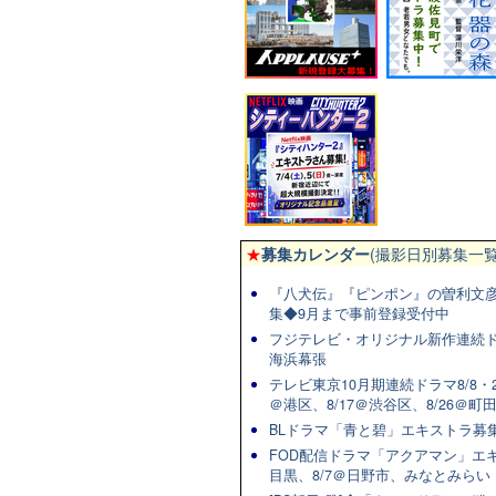
★
募集カレンダー
(撮影日別募集一覧
『八犬伝』『ピンポン』の曽利文彦
集◆9月まで事前登録受付中
フジテレビ・オリジナル新作連続ドラマ
海浜幕張
テレビ東京10月期連続ドラマ8/8・2
＠港区、8/17＠渋谷区、8/26＠町
BLドラマ「青と碧」エキストラ募集★
FOD配信ドラマ「アクアマン」エキ
目黒、8/7＠日野市、みなとみらい