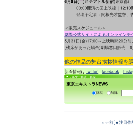
6月8日(
土
)
＠
テアトル新宿
(東京都)
09:00開演の回上映後｜12:
登壇予定者：関根光才監督、
＜販売スケジュール＞
劇場公式サイトによるオンラインチ
5月31日(金)17:00～上映時間20分
(残席があった場合)劇場窓口販売 6
他の作品の舞台挨拶情報を調
新着情報は
twitter
、
facebook
、
Inst
メルマガ購読・解除
東京エキストラNEWS
購読
解除
←前(★注目作