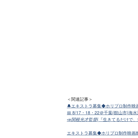
＜関連記事＞
🔔エキストラ募集◆ホリプロ制作映
📅 8/17・18・22＠千葉(館山市
📣
関根光才監督
(『生きてるだけで、
エキストラ募集◆ホリプロ制作映画8/