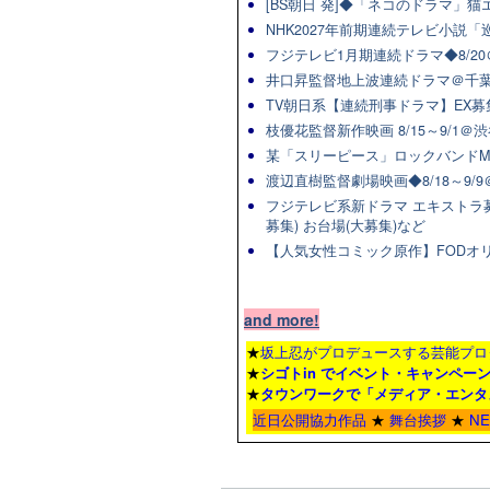
[BS朝日 発]◆「ネコのドラマ」
NHK2027年前期連続テレビ小説「巡
フジテレビ1月期連続ドラマ◆8/20
井口昇監督地上波連続ドラマ＠千葉
TV朝日系【連続刑事ドラマ】EX募集
枝優花監督新作映画 8/15～9/1
某「スリーピース」ロックバンドM
渡辺直樹監督劇場映画◆8/18～9/
フジテレビ系新ドラマ エキストラ募集◆
募集) お台場(大募集)など
【人気女性コミック原作】FODオリ
and more!
★
坂上忍がプロデュースする芸能プロ
★
シゴトin でイベント・キャンペー
★
タウンワーク
で「メディア・エンタ
近日公開協力作品
★
舞台挨拶
★
N