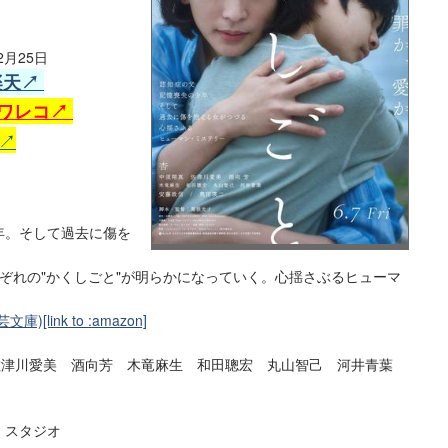
12月25日
楽天↗
ワレコ↗
T↗
年。そして過去に傷を
ぞれの"かくしごと"が明らかになっていく。
心揺さぶるヒューマ
[link to :
amazon]
 佐津川愛美 酒向芳 木竜麻生 和田聰宏 丸山智己 河井青葉
・スタジオ