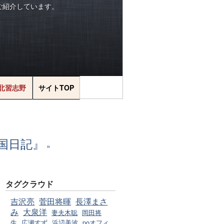
をご紹介しています。
北習志野
サイトTOP
国日記』
タグクラウド
吉沢亮
菅田将暉
長澤まさ
み
大泉洋
妻夫木聡
岡田将
生
広瀬すず
浜辺美波
poオフィ