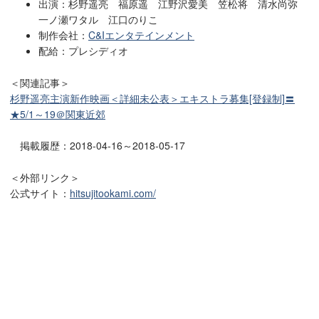
出演：杉野遥亮 福原遥 江野沢愛美 笠松将 清水尚弥
一ノ瀬ワタル 江口のりこ
制作会社：
C&Iエンタテインメント
配給：
プレシディオ
＜関連記事＞
杉野遥亮主演新作映画＜詳細未公表＞エキストラ募集[登録制]〓
★5/1～19＠関東近郊
掲載履歴：2018-04-16～2018-05-17
＜外部リンク＞
公式サイト：
hitsujitookami.com/