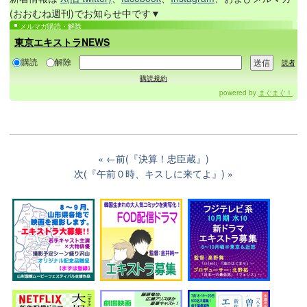
(おおむね週刊)でお知らせ中です▼
メルマガ購読・解除
東京エキストラNEWS
購読
解除
読者
購読規約
powered by
まぐまぐ！
←前(『決算！忠臣蔵』)
次(『午前０時、キスしに来てよ』)