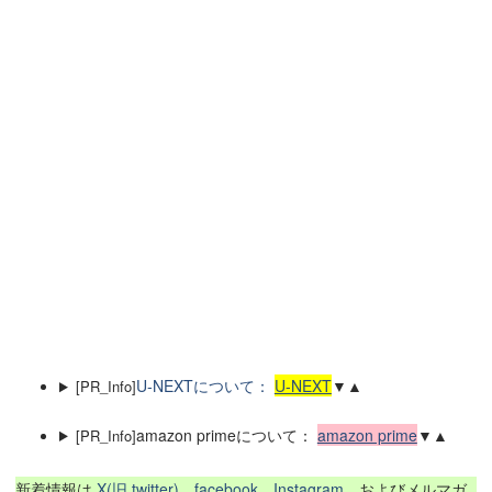
U-NEXTについて：
U-NEXT
▼▲
[PR_Info]
amazon primeについて：
amazon prime
▼▲
[PR_Info]
新着情報は
X(旧 twitter)
、
facebook
、
Instagram
、およびメルマガ