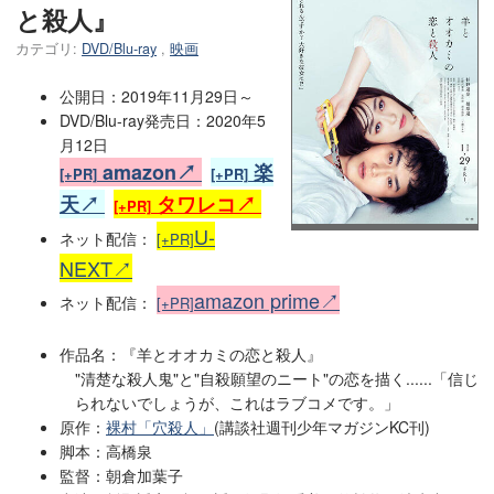
と殺人』
カテゴリ:
DVD/Blu-ray
,
映画
公開日：2019年11月29日～
DVD/Blu-ray発売日：2020年5
月12日
amazon↗
楽
[+PR]
[+PR]
天↗
タワレコ↗
[+PR]
U-
ネット配信：
[+PR]
NEXT↗
amazon prime↗
ネット配信：
[+PR]
作品名：『羊とオオカミの恋と殺人』
"清楚な殺人鬼"と"自殺願望のニート"の恋を描く......「信じ
られないでしょうが、これはラブコメです。」
原作：
裸村「穴殺人」
(講談社週刊少年マガジンKC刊)
脚本：高橋泉
監督：朝倉加葉子