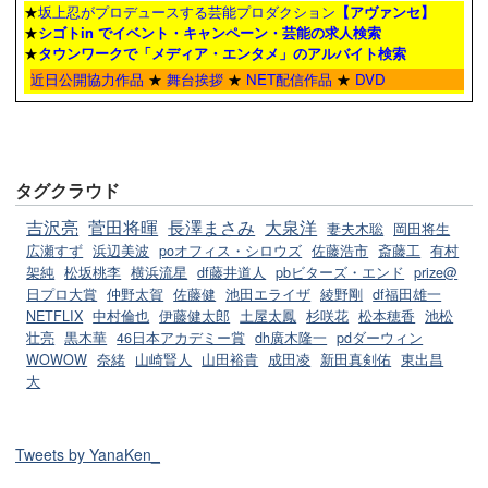
★
坂上忍がプロデュースする芸能プロダクション
【アヴァンセ】
★
シゴトin でイベント・キャンペーン・芸能の求人検索
★
タウンワーク
で「メディア・エンタメ」のアルバイト検索
近日公開協力作品
★
舞台挨拶
★
NET配信作品
★
DVD
タグクラウド
吉沢亮
菅田将暉
長澤まさみ
大泉洋
妻夫木聡
岡田将生
広瀬すず
浜辺美波
poオフィス・シロウズ
佐藤浩市
斎藤工
有村
架純
松坂桃李
横浜流星
df藤井道人
pbビターズ・エンド
prize@
日プロ大賞
仲野太賀
佐藤健
池田エライザ
綾野剛
df福田雄一
NETFLIX
中村倫也
伊藤健太郎
土屋太鳳
杉咲花
松本穂香
池松
壮亮
黒木華
46日本アカデミー賞
dh廣木隆一
pdダーウィン
WOWOW
奈緒
山崎賢人
山田裕貴
成田凌
新田真剣佑
東出昌
大
Tweets by YanaKen_