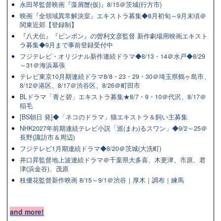
永田琴監督映画『藻屑蟹(仮)』8/15＠茨城(行方市)
映画『全領域異常解決室』エキストラ募集◆8月初旬～9月末頃＠
関東近郊【登録制】
『八犬伝』『ピンポン』の曽利文彦監督 新作劇場用映画エキスト
ラ募集◆9月まで事前登録受付中
フジテレビ・オリジナル新作連続ドラマ◆8/13・14＠水戸◆8/29
～31＠海浜幕張
テレビ東京10月期連続ドラマ8/8・23・29・30＠埼玉県鶴ヶ島市、
8/12＠港区、8/17＠渋谷区、8/26＠町田市
BLドラマ「青と碧」エキストラ募集★8/7・9・10＠代沢、8/17＠
稲毛
[BS朝日 発]◆「ネコのドラマ」猫エキストラ＆飼い主募集
NHK2027年前期連続テレビ小説「巡(まわ)るスワン」◆9/2～25＠
長野(諏訪市＆周辺)
フジテレビ1月期連続ドラマ◆8/20＠茨城(大洗町)
井口昇監督地上波連続ドラマ＠千葉県大多喜、木更津、市原、君
津(浜金谷)、茂原
枝優花監督新作映画 8/15～9/1＠渋谷｜厚木｜調布｜練馬
and more!