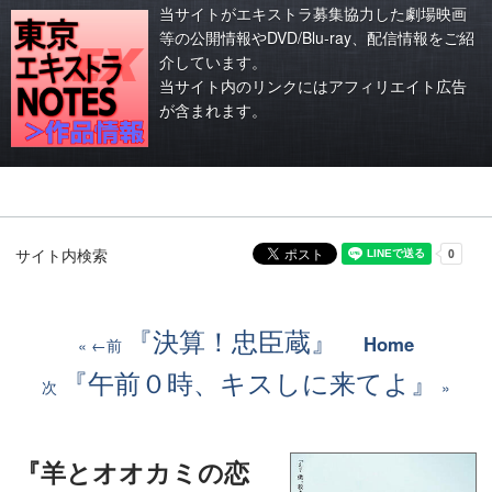
当サイトがエキストラ募集協力した劇場映画
等の公開情報やDVD/Blu-ray、配信情報をご紹
介しています。
当サイト内のリンクにはアフィリエイト広告
が含まれます。
サイト内検索
『決算！忠臣蔵』
Home
←前
『午前０時、キスしに来てよ』
次
『羊とオオカミの恋