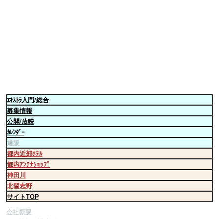
ｴｷｽﾄﾗ
入門/総合
募集情報
公開/放映
ｶﾚﾝﾀﾞｰ
通販
都内近郊ﾎﾃﾙ
都内ｱﾝﾃﾅｼｮｯﾌﾟ
神田川
北習志野
サイトTOP
会社概要