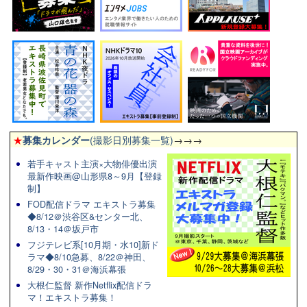
★
募集カレンダー
(撮影日別募集一覧)
→→→
若手キャスト主演×大物俳優出演
最新作映画@山形県8～9月【登録
制】
FOD配信ドラマ エキストラ募集
◆8/12＠渋谷区&センター北、
8/13・14＠坂戸市
フジテレビ系[10月期・水10]新ド
ラマ◆8/10急募、8/22＠神田、
8/29・30・31＠海浜幕張
大根仁監督 新作Netflix配信ドラ
マ！エキストラ募集！